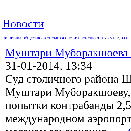
Новости
политика
общество
экономика
спорт
происшествия
культура
на
Муштари Муборакшоева о
31-01-2014, 13:34
Суд столичного района 
Муштари Муборакшоеву, 
попытки контрабанды 2,5
международном аэропорту