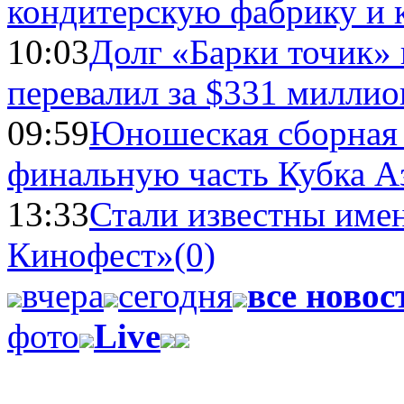
кондитерскую фабрику и 
10:03
Долг «Барки точик»
перевалил за $331 миллио
09:59
Юношеская сборная
финальную часть Кубка А
13:33
Стали известны имен
Кинофест»
(0)
вчера
сегодня
все новос
фото
Live