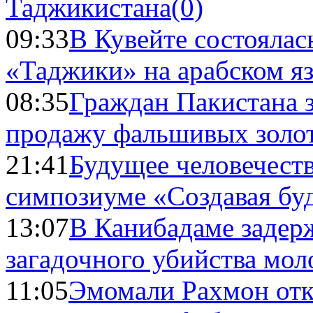
Таджикистана
(0)
09:33
В Кувейте состоялас
«Таджики» на арабском я
08:35
Граждан Пакистана 
продажу фальшивых золо
21:41
Будущее человечест
симпозиуме «Создавая бу
13:07
В Канибадаме задер
загадочного убийства мо
11:05
Эмомали Рахмон отк