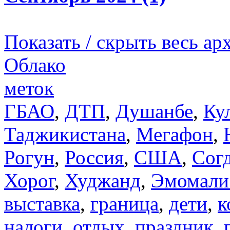
Показать / скрыть весь ар
Облако
меток
ГБАО
,
ДТП
,
Душанбе
,
Ку
Таджикистана
,
Мегафон
,
Рогун
,
Россия
,
США
,
Сог
Хорог
,
Худжанд
,
Эмомали
выставка
,
граница
,
дети
,
к
налоги
,
отдых
,
праздник
,