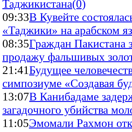
Таджикистана
(0)
09:33
В Кувейте состоялас
«Таджики» на арабском я
08:35
Граждан Пакистана 
продажу фальшивых золо
21:41
Будущее человечест
симпозиуме «Создавая бу
13:07
В Канибадаме задер
загадочного убийства мо
11:05
Эмомали Рахмон отк