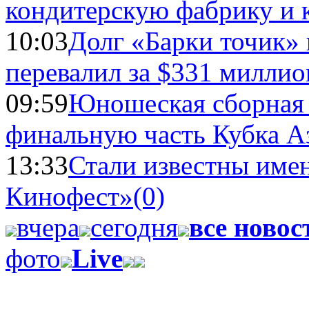
кондитерскую фабрику и 
10:03
Долг «Барки точик»
перевалил за $331 миллио
09:59
Юношеская сборная
финальную часть Кубка А
13:33
Стали известны имен
Кинофест»
(0)
вчера
сегодня
все новос
фото
Live