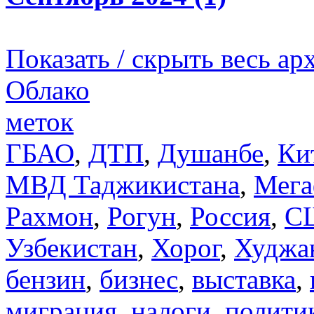
Показать / скрыть весь ар
Облако
меток
ГБАО
,
ДТП
,
Душанбе
,
Ки
МВД Таджикистана
,
Мега
Рахмон
,
Рогун
,
Россия
,
С
Узбекистан
,
Хорог
,
Худжа
бензин
,
бизнес
,
выставка
,
миграция
,
налоги
,
полити