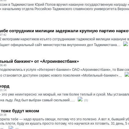
08:09
ссии в Таджикистане Юрий Попов вручил накануне государственную награду
 начальнику отдела Российско-Таджикского славянского университета Вероник
нбе сотрудники милиции задержали крупную партию нарко
07:42
 килограмм наркотиков изъято сотрудниками таджикской милиции накануне 
бщает официальный сайт министерства внутренних дел Таджикистана....
ьный банкинг» от «Агроинвестбанк»
06:49
подключились к услуге «Интернет-банкинг» ОАО «Агроинвестбанк», то Вам с
о становится доступен сервис нового поколения «Мобильный-банкинг»....
корд
21:14
- это уже неинтересно: ни мокрый, ни тем более теплый и сухой. Мы устанав
на льду. Лед был выбран самый скользкий......
(0)
тоже будут мясом
20:38
орила тебе — надо кушать овощи, потому что это полезно. А вот я, бывший 
ь плоти, буду их кушать просто потому, что научился их готовить. 31 день, 5 