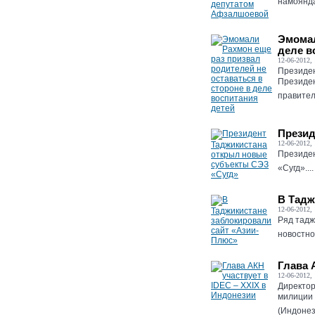
намоянда
Эмомал
деле в
12-06-2012, 
Президен
Президен
правитель
Презид
12-06-2012, 
Президен
«Сугд»....
В Тадж
12-06-2012, 
Ряд тадж
новостно
Глава 
12-06-2012, 
Директор
милиции 
(Индонези