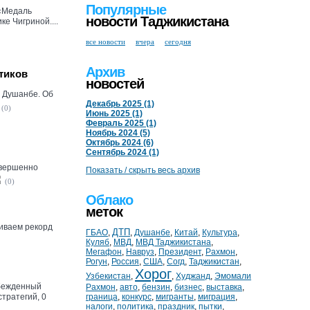
Популярные
 «Медаль
новости Таджикистана
е Чигриной....
все новости
вчера
сегодня
Архив
тиков
новостей
в Душанбе. Об
Декабрь 2025 (1)
(0)
Июнь 2025 (1)
Февраль 2025 (1)
Ноябрь 2024 (5)
Октябрь 2024 (6)
Сентябрь 2024 (1)
овершенно
Показать / скрыть весь архив
(0)
Облако
меток
ливаем рекорд
ДТП
ГБАО
,
,
Душанбе
,
Китай
,
Культура
,
Куляб
,
МВД
,
МВД Таджикистана
,
Мегафон
,
Навруз
,
Президент
,
Рахмон
,
Рогун
,
Россия
,
США
,
Согд
,
Таджикистан
,
Хорог
Узбекистан
,
,
Худжанд
,
Эмомали
убежденный
Рахмон
,
авто
,
бензин
,
бизнес
,
выставка
,
стратегий, 0
граница
,
конкурс
,
мигранты
,
миграция
,
налоги
,
политика
,
праздник
,
пытки
,