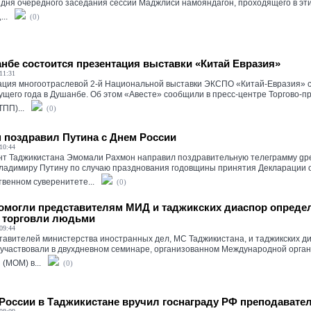
 дня очередного заседания сессии Маджлиси намояндагон, проходящего в эт
..
(0)
нбе состоится презентация выставки «Китай Евразия»
11:31
ция многоотраслевой 2-й Национальной выставки ЭКСПО «Китай-Евразия» с
ущего года в Душанбе. Об этом «Авесте» сообщили в пресс-центре Торгово
ПП)...
(0)
 поздравил Путина с Днем России
10:44
т Таджикистана Эмомали Рахмон направил поздравительную телеграмму gр
ладимиру Путину по случаю празднования годовщины принятия Декларации 
твенном суверенитете...
(0)
могли представителям МИД и таджикских диаспор опреде
 торговли людьми
09:44
тавителей министерства иностранных дел, МС Таджикистана, и таджикских д
участвовали в двухдневном семинаре, организованном Международной орга
 (МОМ) в...
(0)
России в Таджикистане вручил госнаграду РФ преподавате