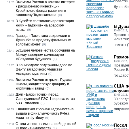
повестки
Эмомали Рахмон высказал интерес
11:32
к расширению инвестиций
Душанбе,.
Кувейтского фонда развития в
экономику Таджикистана
(0)
В Кувейте состоялась презентация
09:33
книги «Таджики» на арабском
В Душа
языке
(0)
13-06-2012, 
Презента
Граждан Пакистана задержали в
08:35
июня тек
Душанбе за продажу фальшивых
золотых монет
(0)
палаты (Т
Будущее человечества обсудили на
21:41
Международном симпозиуме
Рахмон
«Создавая будущее»
(0)
13-06-2012, 
В Канибадаме задержаны двое по
Президен
13:07
факту загадочного убийства
России В
молодого мужчины
(0)
государс
Эмомали Рахмон открыл в Рудаки
11:05
школы, кондитерскую фабрику и
США по
кирпичный завод
(0)
случаи
Долг «Барки точик» перед
10:03
13-06-2012, 
Сангтудинской ГЭС-1 перевалил за
30 предс
$331 миллион
(0)
рубежом 
Юношеская сборная Таджикистана
миграции
09:59
вышла в финальную часть Кубка
Азии по футболу
(0)
Стали известны имена победителей
13:33
Посол 
«Евразия-Кинофест»
(0)