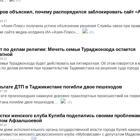
х...
(0)
уров объяснил, почему распорядился заблокировать сайт «
19:17
 «Азия-Плюс» получила устное объяснение решения Службы связи при прави
ке сайте медиа-холдинга ИА «Азия-Плюс»....
(0)
т по делам религии: Мечеть семьи Тураджонзода остается
атной
18:22
емьи Тураджонзода будет действовать как пятикратная. Об этом говорится в
 по делам религии при правительстве Таджикистана на решение суда города В
льтате ДТП в Таджикистане погибли двое пешеходов
17:39
тате произошедших накануне дорожно-транспортных происшествий на терр
тана погибли двое пешеходов....
(0)
стки женского клуба Куляба поделились своими проблемам
атом Афзалшоевой
16:25
ом доме исполнительного органа государственной власти города Куляб накан
активисток женского дискуссионного клуба «Мубовисави» с депутатом Маджли