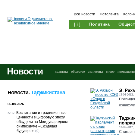
Все новости
Фотолента
Колон
[ i ]
Политика
Общест
Новости
политика
общество
экономика
спорт
происшеств
Э. Рах
Новости.
Таджикистана
13-06-2012, 
Президен
06.08.2026
ознакоми
Воспитание и традиционные
22:12
ценности в цифровую эпоху
Таджик
обсудили на Международном
поправ
симпозиуме «Создавая
13-06-2012, 
будущее»
(0)
Спикер н