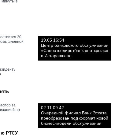
и минуты в
остоится 20
19.05 16:54
-промышленной
Центр банковского обслуживания
«Саноатсодиротбанка» открылся
в Истаравшане
езиденту
о
лять
иаспор за
02.11 09:42
низацией по
Очередной филиал Банк Эсхата
преобразован под формат новой
бизнес-модели обслуживания
лю РТСУ