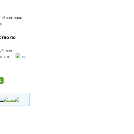
ный контроль
0)
ство по
ь более
вом....
(0)
д
то
Live