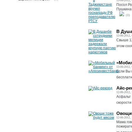
13-06-2012, 
Посол Ро
Пушкина»
(0)
В Душа
13-06-2012, 
Свыше 12
этом соо
«Мобил
13-06-2012, 
Если Вы 
бесплатн
Айс-ре
12-06-2012, 
Асфальт 
скорости 
Овощи 
12-06-2012, 
Мама гов
пожирател