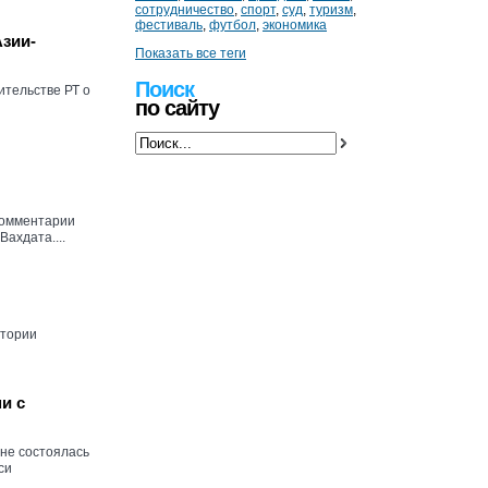
сотрудничество
,
спорт
,
суд
,
туризм
,
фестиваль
,
футбол
,
экономика
Азии-
Показать все теги
Поиск
тельстве РТ о
по сайту
 комментарии
ахдата....
итории
и с
уне состоялась
си