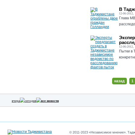
В Тадж
12-06-2012, 
Глава МВ
расследо
Экспер
рассле
12-06-2012, 
Пытки в 
конкретн
назад
1
вчера
сегодня
все новости
© 2011-2023 «Независимое мнение». Таджи