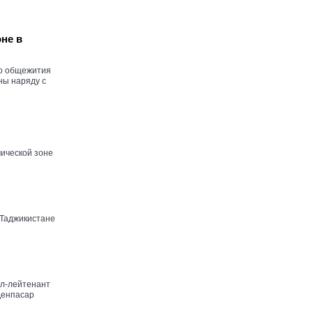
не в
го общежития
ны наряду с
ической зоне
 Таджикистане
ал-лейтенант
Денпасар