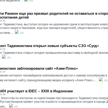
гон маджлиси...
(0)
и Рахмон еще раз призвал родителей не оставаться в сторо
оспитания детей
15:45
т Таджикистана, выступая сегодня на церемонии сдачи в эксплуатации ново
тского лицея в Чкаловске, еще раз призвал родителей, общественность стра
ством,...
(0)
ент Таджикистана открыл новые субъекты СЭЗ «Сугд»
15:33
т Таджикистана открыл сегодня промышленную выставку в свободной эконом
(0)
икистане заблокировали сайт «Азии-Плюс»
15:19
икских интернет-провайдеров заблокировали доступ к самому популярному в
му интернет-сайту, принадлежащему медиа-холдингу «Азия-Плюс»....
(0)
АКН участвует в IDEC – XXIX в Индонезии
14:38
 Агентства по контролю за наркотиками при президенте Таджикистана генер
Рустам Назаров примет участие в работе открывающегося сегодня в городе 
я)...
(0)