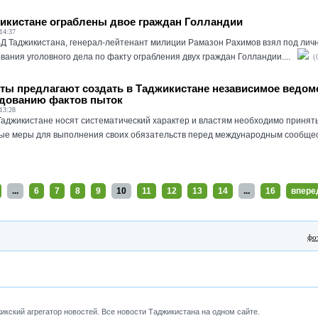
икистане ограблены двое граждан Голландии
14:37
Д Таджикистана, генерал-лейтенант милиции Рамазон Рахимов взял под лич
вания уголовного дела по факту ограбления двух граждан Голландии....
(
ты предлагают создать в Таджикистане независимое ведом
дованию фактов пыток
13:28
Таджикистане носят систематический характер и властям необходимо принят
ые меры для выполнения своих обязательств перед международным сообщест
...
6
7
8
9
10
11
12
13
14
...
16
впере
фо
кский агрегатор новостей. Все новости Таджикистана на одном сайте.