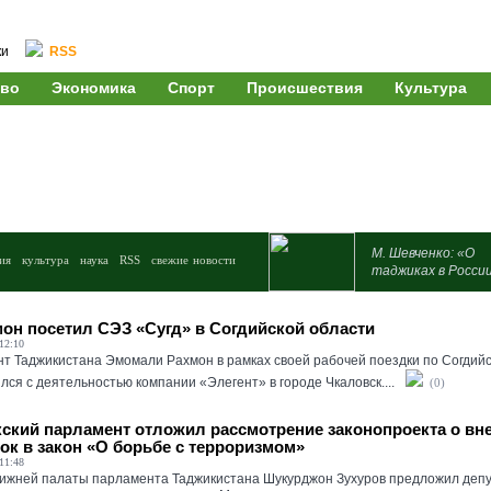
ки
RSS
во
Экономика
Спорт
Происшествия
Культура
М. Шевченко: «О
ия
культура
наука
RSS
свежие новости
таджиках в Росси
мон посетил СЭЗ «Сугд» в Согдийской области
12:10
т Таджикистана Эмомали Рахмон в рамках своей рабочей поездки по Согдийс
лся с деятельностью компании «Элегент» в городе Чкаловск....
(0)
ский парламент отложил рассмотрение законопроекта о вн
ок в закон «О борьбе с терроризмом»
11:48
ижней палаты парламента Таджикистана Шукурджон Зухуров предложил депу