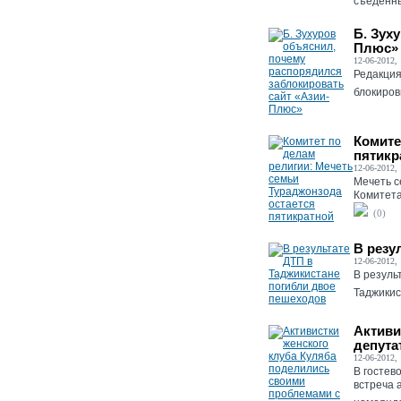
съеденны
Б. Зух
Плюс»
12-06-2012, 
Редакция
блокиров
Комите
пятикр
12-06-2012, 
Мечеть с
Комитета
(0)
В резу
12-06-2012, 
В резуль
Таджикис
Активи
депут
12-06-2012, 
В гостев
встреча 