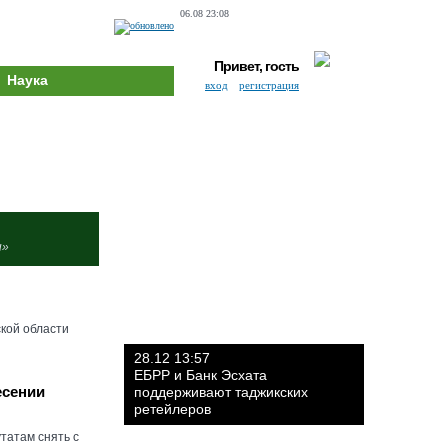
06.08 23:08
Привет, гость
Наука
вход
регистрация
и»
кой области
28.12 13:57
ЕБРР и Банк Эсхата
есении
поддерживают таджикских
ретейлеров
татам снять с