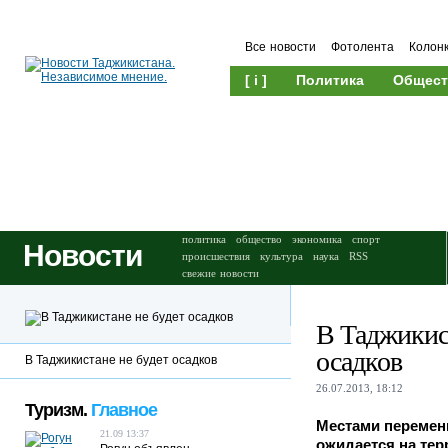
Все новости
Фотолента
Колон
[ i ]
Политика
Общест
Происшествия
Культура
политика
общество
экономика
спорт
Новости
происшествия
культура
наука
RSS
свежие новости
В Таджикист
осадков
В Таджикистане не будет осадков
26.07.2013, 18:12
Туризм.
Главное
Местами переменн
21.09 13:37
ожидается на тер