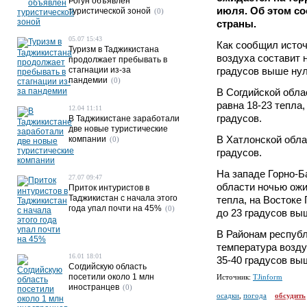
Рогун объявлен
июля. Об этом с
туристической зоной
(0)
страны.
05.07 15:43
Как сообщил источ
Туризм в Таджикистана
воздуха составит 
продолжает пребывать в
стагнации из-за
градусов выше нул
пандемии
(0)
В Согдийской обла
равна 18-23 тепла
12.04 11:11
градусов.
В Таджикистане заработали
две новые туристические
В Хатлонской обла
компании
(0)
градусов.
На западе Горно-
27.07 09:47
области ночью ожи
Приток интуристов в
Таджикистан с начала этого
тепла, на Востоке
года упал почти на 45%
(0)
до 23 градусов вы
В Районам республ
температура возду
16.01 18:01
35-40 градусов вы
Согдийскую область
посетили около 1 млн
Источник:
TJinform
иностранцев
(0)
осадки
,
погода
обсудить