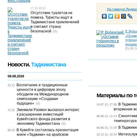
17.10 09:03
На главную Яндек
Отсутствие туалетов не
помеха. Туристы ищут в
Таджикистане приключений
и считают страну
безопасной
(0)
Р. Врбе
«Остав
туберку
прошло
05.06 1
Новости.
Таджикистана
08.08.2026
Воспитание и традиционные
22:12
ценности в цифровую эпоху
обсудили на Международном
Материалы по т
симпозиуме «Создавая
будущее»
(0)
В Таджики
10.07.13, 17:38
вторжение в
Эмомали Рахмон высказал интерес
11:32
к расширению инвестиций
Синоптики
06.06.13, 11:13
Кувейтского фонда развития в
температура
экономику Таджикистана
(0)
В Таджики
04.06.13, 11:19
В Кувейте состоялась презентация
09:33
Метеослуж
книги «Таджики» на арабском
25.12.12, 10:14