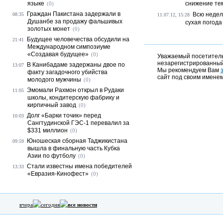
языке
снижение те
(0)
Граждан Пакистана задержали в
Всю недел
08:35
11.07.12, 15:28
Душанбе за продажу фальшивых
сухая погода
золотых монет
(0)
Будущее человечества обсудили на
21:41
Международном симпозиуме
«Создавая будущее»
(0)
Уважаемый посетитель,
незарегистрированный
В Канибадаме задержаны двое по
13:07
Мы рекомендуем Вам
факту загадочного убийства
сайт под своим именем
молодого мужчины
(0)
Эмомали Рахмон открыл в Рудаки
11:05
школы, кондитерскую фабрику и
кирпичный завод
(0)
Долг «Барки точик» перед
10:03
Сангтудинской ГЭС-1 перевалил за
$331 миллион
(0)
Юношеская сборная Таджикистана
09:59
вышла в финальную часть Кубка
Азии по футболу
(0)
Стали известны имена победителей
13:33
«Евразия-Кинофест»
(0)
вчера
сегодня
все новости