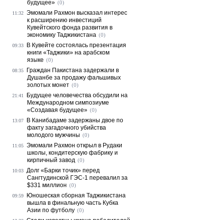
будущее»
(0)
Эмомали Рахмон высказал интерес
11:32
к расширению инвестиций
Кувейтского фонда развития в
экономику Таджикистана
(0)
В Кувейте состоялась презентация
09:33
книги «Таджики» на арабском
языке
(0)
Граждан Пакистана задержали в
08:35
Душанбе за продажу фальшивых
золотых монет
(0)
Будущее человечества обсудили на
21:41
Международном симпозиуме
«Создавая будущее»
(0)
В Канибадаме задержаны двое по
13:07
факту загадочного убийства
молодого мужчины
(0)
Эмомали Рахмон открыл в Рудаки
11:05
школы, кондитерскую фабрику и
кирпичный завод
(0)
Долг «Барки точик» перед
10:03
Сангтудинской ГЭС-1 перевалил за
$331 миллион
(0)
Юношеская сборная Таджикистана
09:59
вышла в финальную часть Кубка
Азии по футболу
(0)