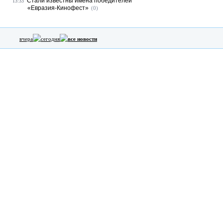
Стали известны имена победителей
13:33
«Евразия-Кинофест»
(0)
вчера
сегодня
все новости