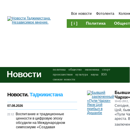
Все новости
Фотолента
Колон
[ i ]
Политика
Общест
Происшествия
Культура
политика
общество
экономика
спорт
Новости
происшествия
культура
наука
RSS
свежие новости
Бывши
Новости.
Таджикистана
Чархи»
10-02-2012, 
Сегодня,
07.08.2026
Цой, бы
Воспитание и традиционные
«Пули Ча
22:12
ценности в цифровую эпоху
ареста. 
обсудили на Международном
заключен
симпозиуме «Создавая