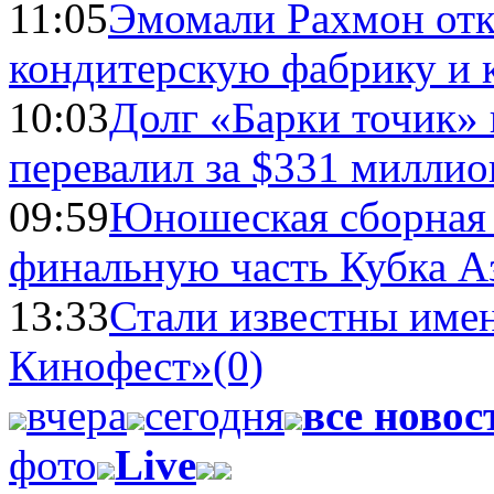
11:05
Эмомали Рахмон отк
кондитерскую фабрику и 
10:03
Долг «Барки точик»
перевалил за $331 миллио
09:59
Юношеская сборная
финальную часть Кубка А
13:33
Стали известны имен
Кинофест»
(0)
вчера
сегодня
все новос
фото
Live