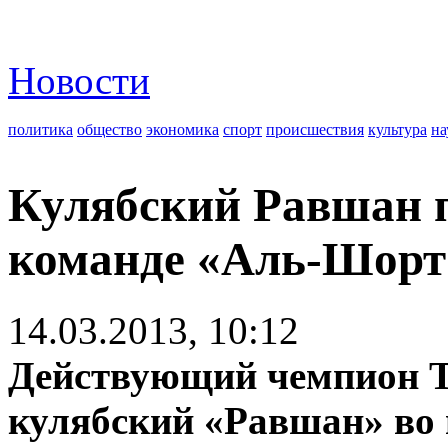
Новости
политика
общество
экономика
спорт
происшествия
культура
на
Кулябский Равшан 
команде «Аль-Шорт
14.03.2013, 10:12
Действующий чемпион Т
кулябский «Равшан» во 