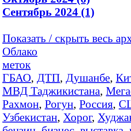
Сентябрь 2024 (1)
Показать / скрыть весь ар
Облако
меток
ГБАО
,
ДТП
,
Душанбе
,
Ки
МВД Таджикистана
,
Мега
Рахмон
,
Рогун
,
Россия
,
С
Узбекистан
,
Хорог
,
Худжа
бензин
,
бизнес
,
выставка
,