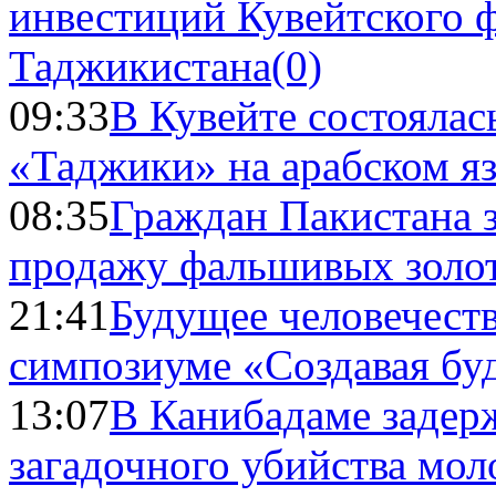
инвестиций Кувейтского ф
Таджикистана
(0)
09:33
В Кувейте состоялас
«Таджики» на арабском я
08:35
Граждан Пакистана 
продажу фальшивых золо
21:41
Будущее человечест
симпозиуме «Создавая бу
13:07
В Канибадаме задер
загадочного убийства мо