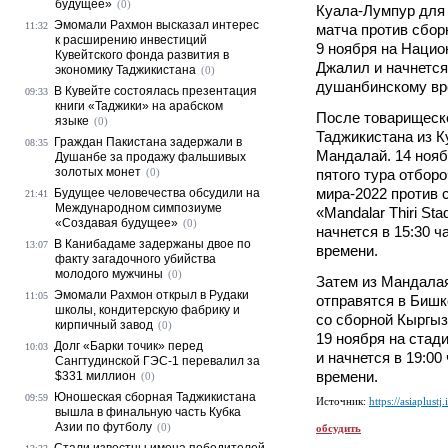
будущее»
(0)
Куала-Лумпур для
Эмомали Рахмон высказал интерес
11:32
матча против сбор
к расширению инвестиций
9 ноября на Нацио
Кувейтского фонда развития в
Джалил и начнется 
экономику Таджикистана
(0)
душанбинскому вр
В Кувейте состоялась презентация
09:33
книги «Таджики» на арабском
После товарищеск
языке
(0)
Таджикистана из К
Граждан Пакистана задержали в
08:35
Мандалай. 14 нояб
Душанбе за продажу фальшивых
золотых монет
(0)
пятого тура отбор
мира-2022 против 
Будущее человечества обсудили на
21:41
Международном симпозиуме
«Mandalar Thiri St
«Создавая будущее»
(0)
начнется в 15:30 
В Канибадаме задержаны двое по
13:07
времени.
факту загадочного убийства
молодого мужчины
(0)
Затем из Мандала
Эмомали Рахмон открыл в Рудаки
11:05
отправятся в Бишк
школы, кондитерскую фабрику и
со сборной Кыргыз
кирпичный завод
(0)
19 ноября на стад
Долг «Барки точик» перед
10:03
и начнется в 19:0
Сангтудинской ГЭС-1 перевалил за
времени.
$331 миллион
(0)
Юношеская сборная Таджикистана
09:59
Источник:
https://asiaplustj.
вышла в финальную часть Кубка
Азии по футболу
(0)
обсудить