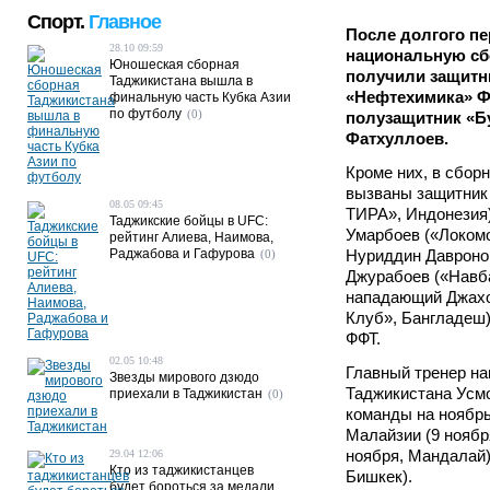
Спорт.
Главное
После долгого п
28.10 09:59
национальную сб
Юношеская сборная
получили защитн
Таджикистана вышла в
«Нефтехимика» Ф
финальную часть Кубка Азии
по футболу
(0)
полузащитник «Б
Фатхуллоев.
Кроме них, в сбор
вызваны защитник
08.05 09:45
ТИРА», Индонезия
Таджикские бойцы в UFC:
Умарбоев («Локомо
рейтинг Алиева, Наимова,
Раджабова и Гафурова
Нуриддин Давроно
(0)
Джурабоев («Навба
нападающий Джахо
Клуб», Бангладеш
ФФТ.
02.05 10:48
Главный тренер н
Звезды мирового дзюдо
Таджикистана Усмо
приехали в Таджикистан
(0)
команды на ноябрь
Малайзии (9 ноябр
ноября, Мандалай)
29.04 12:06
Кто из таджикистанцев
Бишкек).
будет бороться за медали