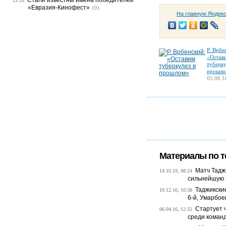
Стали известны имена победителей
13:33
«Евразия-Кинофест»
(0)
На главную Яндек
Р. Врбе
«Остав
туберку
прошло
05.06 1
Материалы по т
Матч Тадж
14.10.19, 08:24
сильнейшую 
Таджикски
19.12.16, 10:38
6-й, Умарбое
Стартует 
06.04.16, 12:32
среди коман