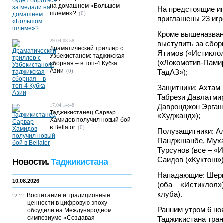
на домашнем «Большом
На предстоящие и
шлеме»?
(0)
приглашены 23 игр
Кроме вышеназван
29.04 08:58
выступить за сбор
Драматический триллер с
Ятимов («Истиклол
Узбекистаном: таджикская
(«Локомотив-Памир
сборная – в топ-4 Кубка
Азии
(0)
ТадАЗ»);
Защитники: Ахтам 
Табрези Давлатмир
17.04 14:48
Давронджон Эргаш
Таджикистанец Сарвар
«Худжанд»);
Хамидов получил новый бой
в Bellator
(0)
Полузащитники: А
Панджшанбе, Муха
Турсунов (все – «
Саидов («Куктош»)
Новости.
Таджикистана
Нападающие: Шер
10.08.2026
(оба – «Истиклол»
клуба).
Воспитание и традиционные
22:12
ценности в цифровую эпоху
Ранним утром 6 но
обсудили на Международном
симпозиуме «Создавая
Таджикистана тран