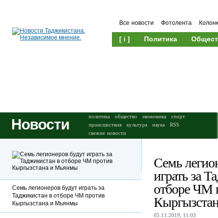
Все новости
Фотолента
Колон
[ i ]
Политика
Общест
Происшествия
Культура
политика
общество
экономика
спорт
Новости
происшествия
культура
наука
RSS
свежие новости
Семь легио
играть за Т
отборе ЧМ 
Семь легионеров будут играть за
Таджикистан в отборе ЧМ против
Кыргызста
Кыргызстана и Мьянмы
05.11.2019, 11:03