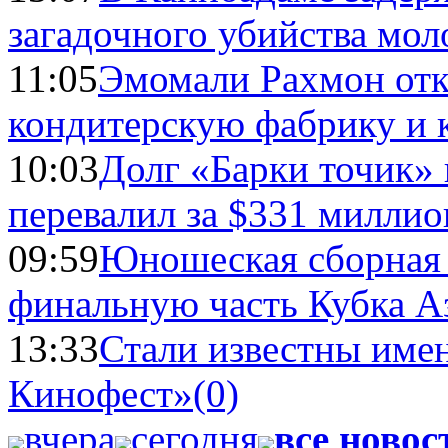
загадочного убийства мо
11:05
Эмомали Рахмон отк
кондитерскую фабрику и 
10:03
Долг «Барки точик»
перевалил за $331 миллио
09:59
Юношеская сборная
финальную часть Кубка А
13:33
Стали известны имен
Кинофест»
(0)
вчера
сегодня
все новос