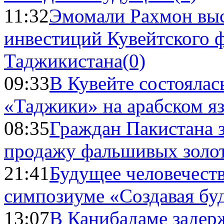
11:32
Эмомали Рахмон выс
инвестиций Кувейтского ф
Таджикистана
(0)
09:33
В Кувейте состоялас
«Таджики» на арабском я
08:35
Граждан Пакистана 
продажу фальшивых золо
21:41
Будущее человечест
симпозиуме «Создавая бу
13:07
В Канибадаме задер