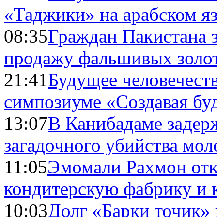
«Таджики» на арабском я
08:35
Граждан Пакистана 
продажу фальшивых золо
21:41
Будущее человечест
симпозиуме «Создавая бу
13:07
В Канибадаме задер
загадочного убийства мо
11:05
Эмомали Рахмон отк
кондитерскую фабрику и 
10:03
Долг «Барки точик»