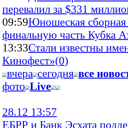
перевалил за $331 миллио
09:59
Юношеская сборная
финальную часть Кубка А
13:33
Стали известны имен
Кинофест»
(0)
вчера
сегодня
все новос
фото
Live
28.12 13:57
ЕБРР и Банк Эсхата подд