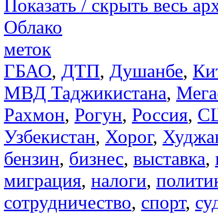
Показать / скрыть весь ар
Облако
меток
ГБАО
,
ДТП
,
Душанбе
,
Ки
МВД Таджикистана
,
Мега
Рахмон
,
Рогун
,
Россия
,
С
Узбекистан
,
Хорог
,
Худжа
бензин
,
бизнес
,
выставка
,
миграция
,
налоги
,
полити
сотрудничество
,
спорт
,
су