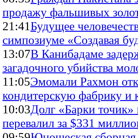
продажу фальшивых золо
21:41
Будущее человечест
симпозиуме «Создавая бу
13:07
В Канибадаме задер
загадочного убийства мо
11:05
Эмомали Рахмон отк
кондитерскую фабрику и 
10:03
Долг «Барки точик»
перевалил за $331 миллио
09:59
Юношеская сборная