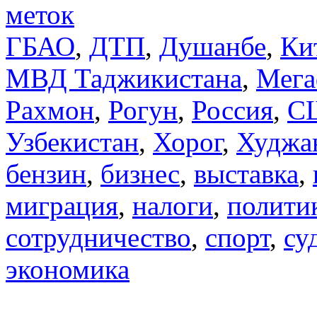
меток
ГБАО
,
ДТП
,
Душанбе
,
Ки
МВД Таджикистана
,
Мега
Рахмон
,
Рогун
,
Россия
,
С
Узбекистан
,
Хорог
,
Худжа
бензин
,
бизнес
,
выставка
,
миграция
,
налоги
,
полити
сотрудничество
,
спорт
,
су
экономика