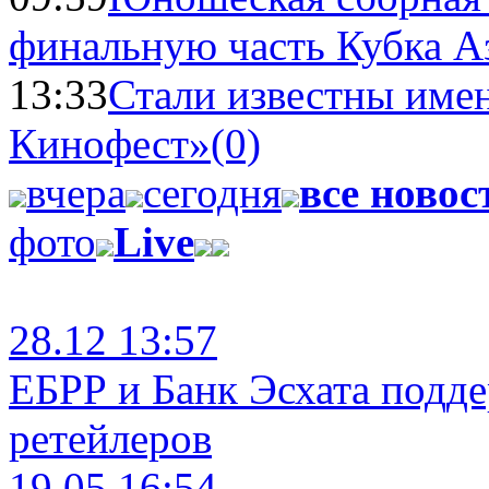
финальную часть Кубка А
13:33
Стали известны имен
Кинофест»
(0)
вчера
сегодня
все новос
фото
Live
28.12 13:57
ЕБРР и Банк Эсхата подд
ретейлеров
19.05 16:54