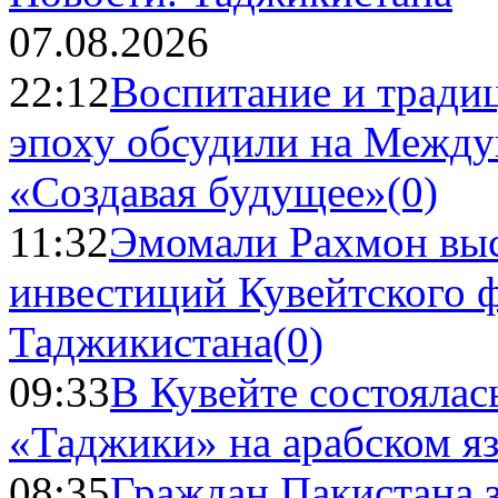
07.08.2026
22:12
Воспитание и тради
эпоху обсудили на Межд
«Создавая будущее»
(0)
11:32
Эмомали Рахмон выс
инвестиций Кувейтского ф
Таджикистана
(0)
09:33
В Кувейте состоялас
«Таджики» на арабском я
08:35
Граждан Пакистана 