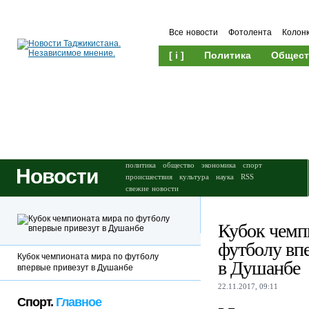
Все новости
Фотолента
Колон
[ i ]
Политика
Общест
Происшествия
Культура
политика
общество
экономика
спорт
Новости
происшествия
культура
наука
RSS
свежие новости
Кубок чемп
футболу вп
Кубок чемпионата мира по футболу
в Душанбе
впервые привезут в Душанбе
22.11.2017, 09:11
Спорт.
Главное