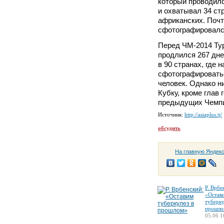
который проводилс
и охватывал 34 стр
африканских. Поч
сфотографировалс
Перед ЧМ-2014 Тур
продлился 267 дне
в 90 странах, где 
сфотографироватьс
человек. Однако н
Кубку, кроме глав 
предыдущих Чемпи
Источник:
http://asiaplus.tj/
обсудить
На главную Яндек
Р. Врбе
«Остав
туберку
прошло
05.06 1