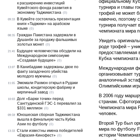
официальному Куб
к расширению инвестиций
турнира и главы г
Кувейтского фонда развития в
экономику Таджикистана
трофей не может б
(0)
навечно, поэтому 
В Кувейте состоялась презентация
09:33
книги «Таджики» на арабском
турнира получает 
языке
(0)
чемпионата мира 
Граждан Пакистана задержали в
08:35
Душанбе за продажу фальшивых
Увидеть оригиналь
золотых монет
(0)
роде трофей – уни
Будущее человечества обсудили на
21:41
предоставляемая 
Международном симпозиуме
Кубка чемпионата 
«Создавая будущее»
(0)
В Канибадаме задержаны двое по
13:07
Международная ф
факту загадочного убийства
организовывает ту
молодого мужчины
(0)
аналогичный эстаф
Эмомали Рахмон открыл в Рудаки
11:05
Олимпийскими игр
школы, кондитерскую фабрику и
кирпичный завод
(0)
В 2006 году маршр
Долг «Барки точик» перед
10:03
странам. Сфотогр
Сангтудинской ГЭС-1 перевалил за
Чемпионата мира F
$331 миллион
(0)
человек.
Юношеская сборная Таджикистана
09:59
вышла в финальную часть Кубка
Второй Тур был ор
Азии по футболу
(0)
мира по футболу F
Стали известны имена победителей
13:33
истории Чемпиона
«Евразия-Кинофест»
(0)