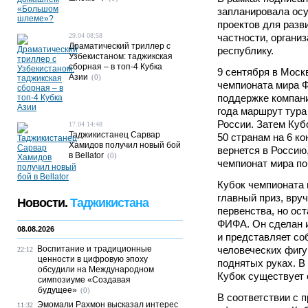
запланировала ос
проектов для разв
29.04 08:58
частности, органи
Драматический триллер с
республику.
Узбекистаном: таджикская
сборная – в топ-4 Кубка
9 сентября в Моск
Азии
(0)
чемпионата мира 
поддержке компани
года маршрут тура
России. Затем Куб
17.04 14:48
Таджикистанец Сарвар
50 странам на 6 ко
Хамидов получил новый бой
вернется в Россию
в Bellator
(0)
чемпионат мира по
Кубок чемпионата
главный приз, вру
Новости.
Таджикистана
первенства, но ос
ФИФА. Он сделан из
08.08.2026
и представляет со
Воспитание и традиционные
человеческих фигу
22:12
ценности в цифровую эпоху
поднятых руках. В
обсудили на Международном
Кубок существует с
симпозиуме «Создавая
будущее»
(0)
В соответствии с 
Эмомали Рахмон высказал интерес
11:32