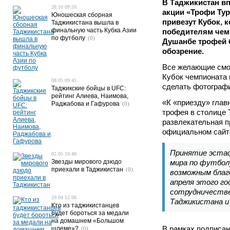
В Таджикистан вп
28.10 09:59
акции «Трофи Тур
Юношеская сборная
привезут Кубок, 
Таджикистана вышла в
финальную часть Кубка Азии
победителям чем
по футболу
(0)
Душанбе трофей 
обозрение.
Все желающие смо
Кубок чемпионата
08.05 09:45
сделать фотограф
Таджикские бойцы в UFC:
рейтинг Алиева, Наимова,
«К «приезду» глав
Раджабова и Гафурова
(0)
трофея в столице 
развлекательная п
официальном сайт
Принятие эста
02.05 10:48
Звезды мирового дзюдо
мира по футбол
приехали в Таджикистан
(0)
возможным благ
апреля этого го
сотрудничеств
29.04 12:06
Таджикистана и 
Кто из таджикистанцев
будет бороться за медали
на домашнем «Большом
В рамках подписан
шлеме»?
(0)