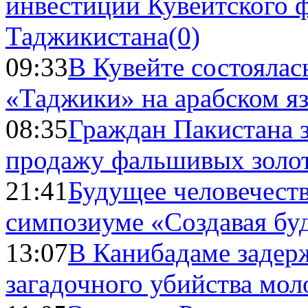
инвестиций Кувейтского ф
Таджикистана
(0)
09:33
В Кувейте состоялас
«Таджики» на арабском я
08:35
Граждан Пакистана 
продажу фальшивых золо
21:41
Будущее человечест
симпозиуме «Создавая бу
13:07
В Канибадаме задер
загадочного убийства мо