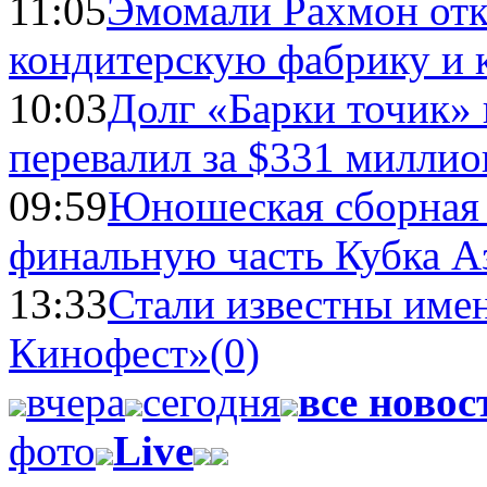
11:05
Эмомали Рахмон отк
кондитерскую фабрику и 
10:03
Долг «Барки точик»
перевалил за $331 миллио
09:59
Юношеская сборная
финальную часть Кубка А
13:33
Стали известны имен
Кинофест»
(0)
вчера
сегодня
все новос
фото
Live