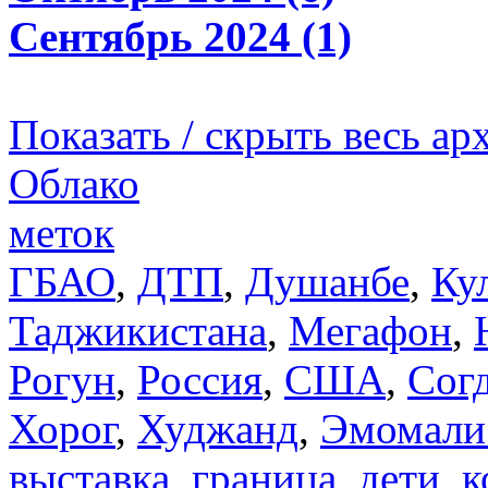
Сентябрь 2024 (1)
Показать / скрыть весь ар
Облако
меток
ГБАО
,
ДТП
,
Душанбе
,
Ку
Таджикистана
,
Мегафон
,
Рогун
,
Россия
,
США
,
Сог
Хорог
,
Худжанд
,
Эмомали
выставка
,
граница
,
дети
,
к