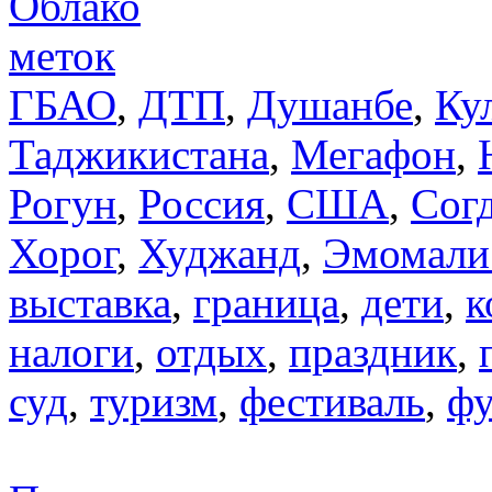
Облако
меток
ГБАО
,
ДТП
,
Душанбе
,
Ку
Таджикистана
,
Мегафон
,
Рогун
,
Россия
,
США
,
Сог
Хорог
,
Худжанд
,
Эмомали
выставка
,
граница
,
дети
,
к
налоги
,
отдых
,
праздник
,
суд
,
туризм
,
фестиваль
,
фу