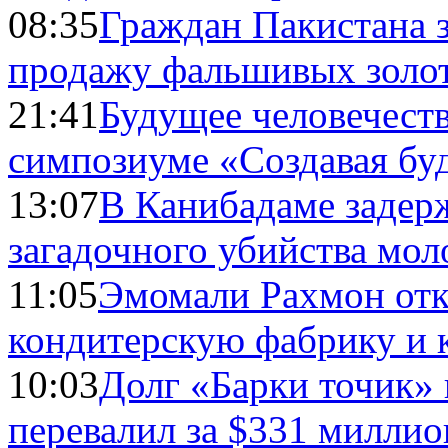
08:35
Граждан Пакистана 
продажу фальшивых золо
21:41
Будущее человечест
симпозиуме «Создавая бу
13:07
В Канибадаме задер
загадочного убийства мо
11:05
Эмомали Рахмон отк
кондитерскую фабрику и 
10:03
Долг «Барки точик»
перевалил за $331 миллио