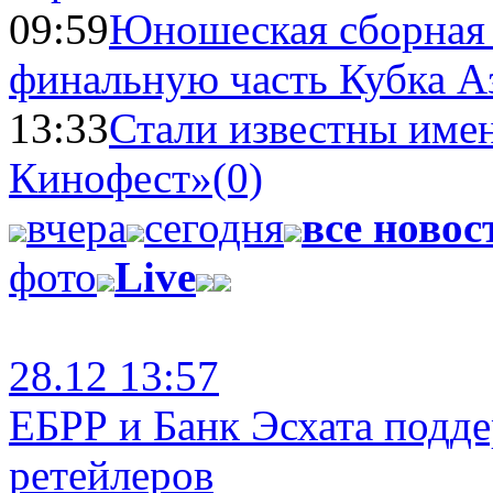
09:59
Юношеская сборная
финальную часть Кубка А
13:33
Стали известны имен
Кинофест»
(0)
вчера
сегодня
все новос
фото
Live
28.12 13:57
ЕБРР и Банк Эсхата подд
ретейлеров