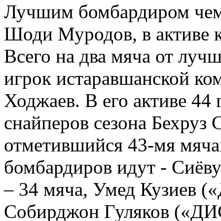
Лучшим бомбардиром чем
Шоди Муродов, в активе к
Всего на два мяча от лучш
игрок истаравшанской ко
Ходжаев. В его активе 44
снайперов сезона Бехруз 
отметившийся 43-мя мячам
бомбардиров идут - Сиёв
– 34 мяча, Умед Кузиев (
Собирджон Гуляков («ДИ