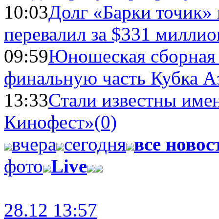
10:03
Долг «Барки точик»
перевалил за $331 миллио
09:59
Юношеская сборная
финальную часть Кубка А
13:33
Стали известны имен
Кинофест»
(0)
вчера
сегодня
все новос
фото
Live
28.12 13:57