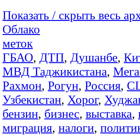
Показать / скрыть весь ар
Облако
меток
ГБАО
,
ДТП
,
Душанбе
,
Ки
МВД Таджикистана
,
Мега
Рахмон
,
Рогун
,
Россия
,
С
Узбекистан
,
Хорог
,
Худжа
бензин
,
бизнес
,
выставка
,
миграция
,
налоги
,
полити