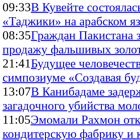
09:33
В Кувейте состоялас
«Таджики» на арабском я
08:35
Граждан Пакистана 
продажу фальшивых золо
21:41
Будущее человечест
симпозиуме «Создавая бу
13:07
В Канибадаме задер
загадочного убийства мо
11:05
Эмомали Рахмон отк
кондитерскую фабрику и 