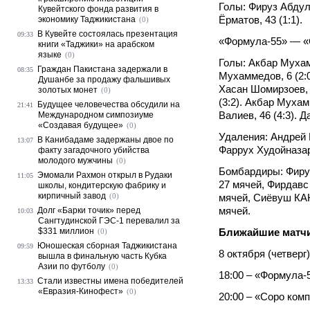
Голы: Фируз Абдул
Кувейтского фонда развития в
Ёрматов, 43 (1:1).
экономику Таджикистана
(0)
В Кувейте состоялась презентация
09:33
«Формула-55» — «
книги «Таджики» на арабском
языке
(0)
Голы: Акбар Мухам
Граждан Пакистана задержали в
08:35
Мухаммедов, 6 (2:0
Душанбе за продажу фальшивых
Хасан Шомирзоев, 
золотых монет
(0)
(3:2). Акбар Мухам
Будущее человечества обсудили на
21:41
Валиев, 46 (4:3). Д
Международном симпозиуме
«Создавая будущее»
(0)
Удаления: Андрей Г
В Канибадаме задержаны двое по
13:07
Фаррух Худойназар
факту загадочного убийства
молодого мужчины
(0)
Бомбардиры: Фиру
Эмомали Рахмон открыл в Рудаки
11:05
27 мячей, Фирдав
школы, кондитерскую фабрику и
кирпичный завод
(0)
мячей, Сиёвуш КА
мячей.
Долг «Барки точик» перед
10:03
Сангтудинской ГЭС-1 перевалил за
$331 миллион
Ближайшие матч
(0)
Юношеская сборная Таджикистана
09:59
8 октября (четверг)
вышла в финальную часть Кубка
Азии по футболу
(0)
18:00 – «Формула-
Стали известны имена победителей
13:33
«Евразия-Кинофест»
(0)
20:00 – «Соро ком