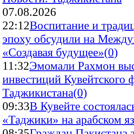
07.08.2026
22:12
Воспитание и тради
эпоху обсудили на Межд
«Создавая будущее»
(0)
11:32
Эмомали Рахмон выс
инвестиций Кувейтского ф
Таджикистана
(0)
09:33
В Кувейте состоялас
«Таджики» на арабском я
08:35
Граждан Пакистана 