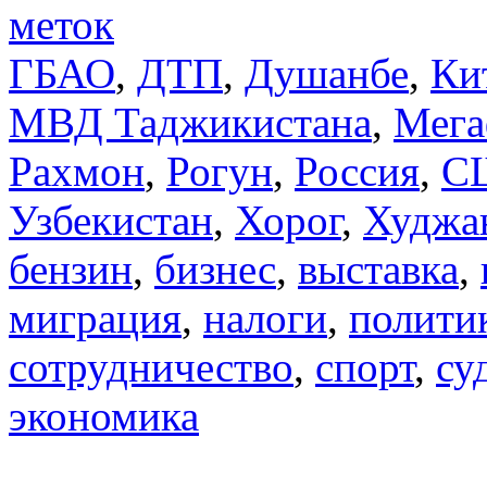
меток
ГБАО
,
ДТП
,
Душанбе
,
Ки
МВД Таджикистана
,
Мега
Рахмон
,
Рогун
,
Россия
,
С
Узбекистан
,
Хорог
,
Худжа
бензин
,
бизнес
,
выставка
,
миграция
,
налоги
,
полити
сотрудничество
,
спорт
,
су
экономика