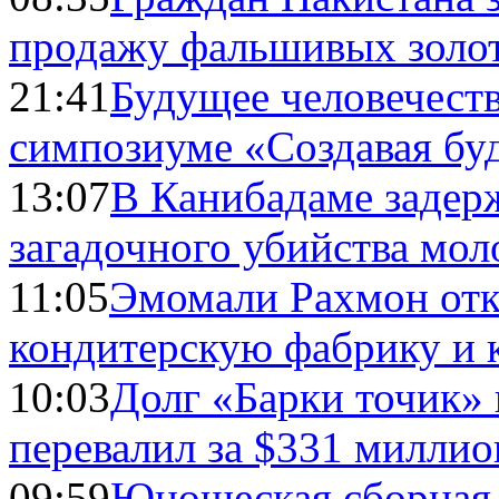
продажу фальшивых золо
21:41
Будущее человечест
симпозиуме «Создавая бу
13:07
В Канибадаме задер
загадочного убийства мо
11:05
Эмомали Рахмон отк
кондитерскую фабрику и 
10:03
Долг «Барки точик»
перевалил за $331 миллио
09:59
Юношеская сборная