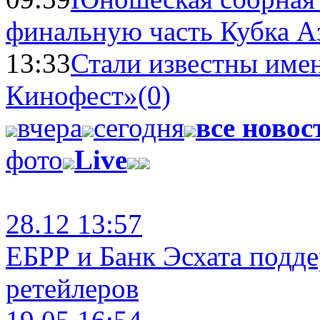
финальную часть Кубка А
13:33
Стали известны имен
Кинофест»
(0)
вчера
сегодня
все новос
фото
Live
28.12 13:57
ЕБРР и Банк Эсхата подд
ретейлеров