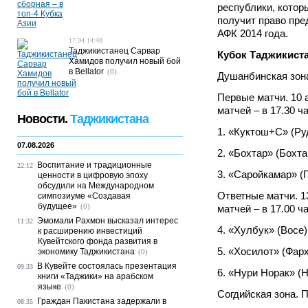
республики, которы
получит право пре
АФК 2014 года.
17.04 14:48
Таджикистанец Сарвар
Кубок Таджикиста
Хамидов получил новый бой
в Bellator
(0)
Душанбинская зон
Первые матчи. 10 
матчей – в 17.30 ч
Новости.
Таджикистана
1. «Куктош+С» (Ру
07.08.2026
2. «Бохтар» (Бохта
Воспитание и традиционные
22:12
3. «Саройкамар» (
ценности в цифровую эпоху
обсудили на Международном
Ответные матчи. 13
симпозиуме «Создавая
будущее»
(0)
матчей – в 17.00 ч
Эмомали Рахмон высказал интерес
11:32
4. «Хулбук» (Восе
к расширению инвестиций
Кувейтского фонда развития в
5. «Хосилот» (Фарх
экономику Таджикистана
(0)
В Кувейте состоялась презентация
09:33
6. «Нури Норак» (
книги «Таджики» на арабском
языке
(0)
Согдийская зона. 
Граждан Пакистана задержали в
08:35