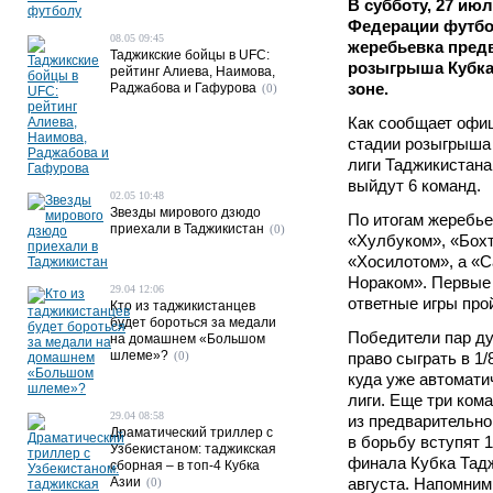
В субботу, 27 ию
Федерации футбо
08.05 09:45
жеребьевка пред
Таджикские бойцы в UFC:
розыгрыша Кубка
рейтинг Алиева, Наимова,
зоне.
Раджабова и Гафурова
(0)
Как сообщает офиц
стадии розыгрыша 
лиги Таджикистана
выйдут 6 команд.
02.05 10:48
Звезды мирового дзюдо
По итогам жеребье
приехали в Таджикистан
(0)
«Хулбуком», «Бохт
«Хосилотом», а «С
Нораком». Первые 
29.04 12:06
ответные игры прой
Кто из таджикистанцев
будет бороться за медали
Победители пар д
на домашнем «Большом
шлеме»?
(0)
право сыграть в 1
куда уже автомат
лиги. Еще три ком
29.04 08:58
из предварительног
Драматический триллер с
в борьбу вступят 
Узбекистаном: таджикская
финала Кубка Тадж
сборная – в топ-4 Кубка
Азии
августа. Напомним
(0)