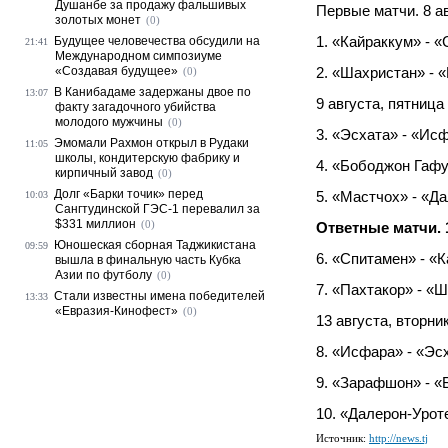
Душанбе за продажу фальшивых
Первые матчи. 8 ав
золотых монет
(0)
1. «Кайраккум» - 
Будущее человечества обсудили на
21:41
Международном симпозиуме
«Создавая будущее»
2. «Шахристан» - 
(0)
В Канибадаме задержаны двое по
13:07
9 августа, пятница
факту загадочного убийства
молодого мужчины
(0)
3. «Эсхата» - «Ис
Эмомали Рахмон открыл в Рудаки
11:05
школы, кондитерскую фабрику и
4. «Бободжон Гаф
кирпичный завод
(0)
Долг «Барки точик» перед
5. «Мастчох» - «Д
10:03
Сангтудинской ГЭС-1 перевалил за
$331 миллион
(0)
Ответные матчи. 
Юношеская сборная Таджикистана
09:59
6. «Спитамен» - «
вышла в финальную часть Кубка
Азии по футболу
(0)
7. «Пахтакор» - «
Стали известны имена победителей
13:33
«Евразия-Кинофест»
(0)
13 августа, вторни
8. «Исфара» - «Эс
9. «Зарафшон» - 
10. «Далерон-Урот
Источник:
http://news.tj