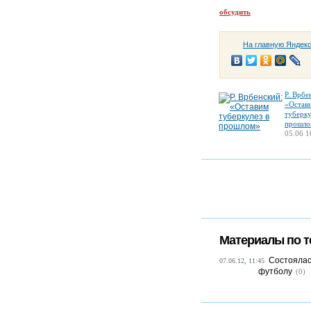
обсудить
На главную Яндек
Р. Врбе
«Остав
туберку
прошло
05.06 1
Материалы по т
Состоялас
07.06.12, 11:45
футболу
(0)