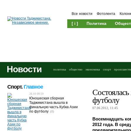
Все новости
Фотолента
Колон
[ i ]
Политика
Общест
Новости
политика
общество
экономика
спорт
происшеств
Спорт.
Главное
Состоялась
28.10 09:59
футболу
Юношеская сборная
Таджикистана вышла в
финальную часть Кубка Азии
07.06.2012, 11:45
по футболу
(0)
Восемнадцать ко
2012 года. В сре
предварительного