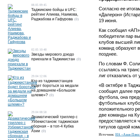
08.05 09:45
Согласно ее итога
Таджикские бойцы в UFC:
«Далерон» (Истара
рейтинг Алиева, Наимова,
Раджабова и Гафурова
(0)
19 июня.
Как сообщил «АП»
победители пар вы
клубов высшей лиг
команд образуют в
02.05 10:48
позднее.
Звезды мирового дзюдо
приехали в Таджикистан
(0)
По словам Ф. Соли
ссылаясь на транс
лиг отказались от 
29.04 12:06
Кто из таджикистанцев
«В октябре в Тадж
будет бороться за медали
на домашнем «Большом
сообщил далее пре
шлеме»?
(0)
футбола, она пред
футбольных клубов
положительного ре
29.04 08:58
две команды на Ку
Драматический триллер с
предоставляется ч
Узбекистаном: таджикская
сборная – в топ-4 Кубка
титулов одной ком
Азии
(0)
Источник:
ИА «Азия-Плюс