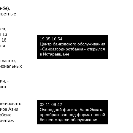
нбе),
тветные –
ев,
я 13
19.05 16:54
 16
Центр банковского обслуживания
тся
«Саноатсодиротбанка» открылся
в Истаравшане
 на это,
гиональных
и, -
ого
легировать
02.11 09:42
нире Азии
Очередной филиал Банк Эсхата
обоих
преобразован под формат новой
бизнес-модели обслуживания
оната».