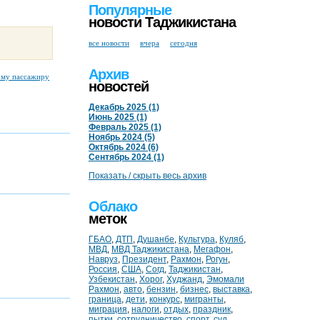
Популярные
новости Таджикистана
все новости
вчера
сегодня
Архив
ому пассажиру
новостей
Декабрь 2025 (1)
Июнь 2025 (1)
Февраль 2025 (1)
Ноябрь 2024 (5)
Октябрь 2024 (6)
Сентябрь 2024 (1)
Показать / скрыть весь архив
Облако
меток
ГБАО
,
ДТП
,
Душанбе
,
Культура
,
Куляб
,
МВД
,
МВД Таджикистана
,
Мегафон
,
Навруз
,
Президент
,
Рахмон
,
Рогун
,
Россия
,
США
,
Согд
,
Таджикистан
,
Узбекистан
,
Хорог
,
Худжанд
,
Эмомали
Рахмон
,
авто
,
бензин
,
бизнес
,
выставка
,
граница
,
дети
,
конкурс
,
мигранты
,
миграция
,
налоги
,
отдых
,
праздник
,
пытки
,
сотрудничество
,
спорт
,
суд
,