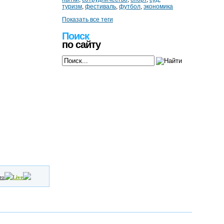
туризм
,
фестиваль
,
футбол
,
экономика
Показать все теги
Поиск
по сайту
то
Live