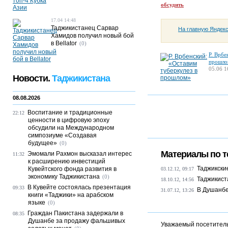
обсудить
17.04 14:48
Таджикистанец Сарвар
На главную Яндек
Хамидов получил новый бой
в Bellator
(0)
Р. Врбе
прошло
05.06 1
Новости.
Таджикистана
08.08.2026
Воспитание и традиционные
22:12
ценности в цифровую эпоху
обсудили на Международном
симпозиуме «Создавая
будущее»
(0)
Материалы по т
Эмомали Рахмон высказал интерес
11:32
к расширению инвестиций
Таджикски
Кувейтского фонда развития в
03.12.12, 09:17
экономику Таджикистана
(0)
Таджикист
18.10.12, 14:56
В Кувейте состоялась презентация
09:33
В Душанбе
31.07.12, 13:26
книги «Таджики» на арабском
языке
(0)
Граждан Пакистана задержали в
08:35
Душанбе за продажу фальшивых
Уважаемый посетитель