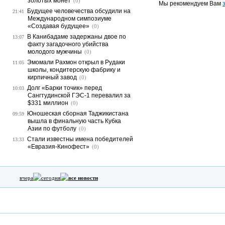
золотых монет
(0)
Мы рекомендуем Вам
Будущее человечества обсудили на
21:41
Международном симпозиуме
«Создавая будущее»
(0)
В Канибадаме задержаны двое по
13:07
факту загадочного убийства
молодого мужчины
(0)
Эмомали Рахмон открыл в Рудаки
11:05
школы, кондитерскую фабрику и
кирпичный завод
(0)
Долг «Барки точик» перед
10:03
Сангтудинской ГЭС-1 перевалил за
$331 миллион
(0)
Юношеская сборная Таджикистана
09:59
вышла в финальную часть Кубка
Азии по футболу
(0)
Стали известны имена победителей
13:33
«Евразия-Кинофест»
(0)
вчера
сегодня
все новости