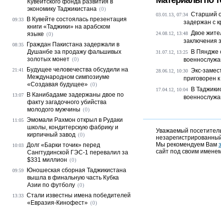
Материалы по т
Кувейтского фонда развития в
экономику Таджикистана
(0)
Старший о
03.01.13, 07:34
В Кувейте состоялась презентация
09:33
задержан с к
книги «Таджики» на арабском
Двое жите
языке
24.08.12, 13:48
(0)
заключения 
Граждан Пакистана задержали в
08:35
Душанбе за продажу фальшивых
В Пяндже 
31.07.12, 13:25
золотых монет
(0)
военнослужа
Будущее человечества обсудили на
21:41
Экс-замес
28.06.12, 10:30
Международном симпозиуме
приговорен к
«Создавая будущее»
(0)
В Таджики
17.04.12, 10:04
В Канибадаме задержаны двое по
13:07
военнослужа
факту загадочного убийства
молодого мужчины
(0)
Эмомали Рахмон открыл в Рудаки
11:05
школы, кондитерскую фабрику и
Уважаемый посетитель,
кирпичный завод
(0)
незарегистрированный
Мы рекомендуем Вам
Долг «Барки точик» перед
10:03
сайт под своим именем
Сангтудинской ГЭС-1 перевалил за
$331 миллион
(0)
Юношеская сборная Таджикистана
09:59
вышла в финальную часть Кубка
Азии по футболу
(0)
Стали известны имена победителей
13:33
«Евразия-Кинофест»
(0)