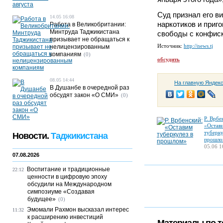
Суд признал его в
14.05 16:08
наркотиков и приг
Работа в Великобритании:
Минтруда Таджикистана
свободы с конфис
призывает не обращаться к
Источник:
http://news.tj
нелицензированным
компаниям
(0)
обсудить
08.05 14:44
На главную Яндек
В Душанбе в очередной раз
обсудят закон «О СМИ»
(0)
Р. Врбе
«Остав
туберку
Новости.
Таджикистана
прошло
05.06 1
07.08.2026
Воспитание и традиционные
22:12
ценности в цифровую эпоху
обсудили на Международном
симпозиуме «Создавая
будущее»
(0)
Эмомали Рахмон высказал интерес
11:32
к расширению инвестиций