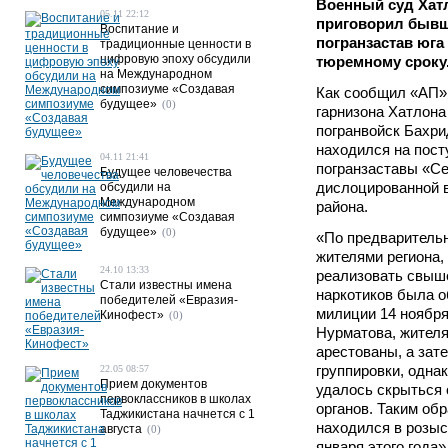
Военный суд Хат
05.11 22:12
приговорил бывш
Воспитание и
погранзастав юга
традиционные ценности в
цифровую эпоху обсудили
тюремному сроку
на Международном
симпозиуме «Создавая
Как сообщил «АП» 
будущее»
(0)
гарнизона Хатлона
погранвойск Бахри
находился на пост
04.11 21:41
погранзаставы «Се
Будущее человечества
дислоцированной 
обсудили на
Международном
района.
симпозиуме «Создавая
будущее»
(0)
«По предварительн
жителями региона
24.10 13:33
реализовать свыше
Стали известны имена
наркотиков была 
победителей «Евразия-
милиции 14 ноября
Кинофест»
(0)
Нурматова, жителя
арестованы, а зат
группировки, одна
22.05 08:57
Прием документов
удалось скрыться 
первоклассников в школах
органов. Таким об
Таджикистана начнется с 1
находился в розыс
августа
(0)
января этого года»