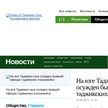
Все новости
Фотолента
Колон
[ i ]
Политика
Общест
Происшествия
Культура
политика
общество
экономика
спорт
Новости
происшествия
культура
наука
RSS
свежие новости
На юге Тад
осужден б
На юге Таджикистана осужден бывший
таджикских
офицер таджикских погранвойск
19.06.2013, 12:35
Общество.
Главное