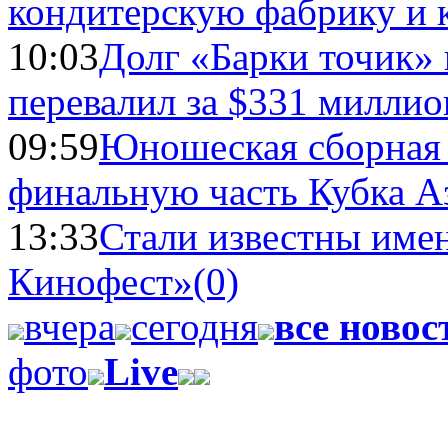
кондитерскую фабрику и 
10:03
Долг «Барки точик»
перевалил за $331 миллио
09:59
Юношеская сборная
финальную часть Кубка А
13:33
Стали известны имен
Кинофест»
(0)
вчера
сегодня
все новос
фото
Live