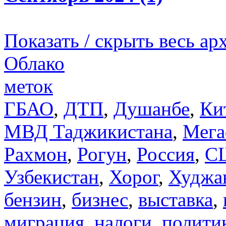
Показать / скрыть весь ар
Облако
меток
ГБАО
,
ДТП
,
Душанбе
,
Ки
МВД Таджикистана
,
Мега
Рахмон
,
Рогун
,
Россия
,
С
Узбекистан
,
Хорог
,
Худжа
бензин
,
бизнес
,
выставка
,
миграция
,
налоги
,
полити