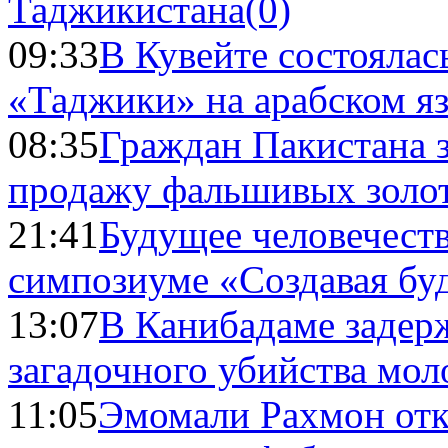
Таджикистана
(0)
09:33
В Кувейте состоялас
«Таджики» на арабском я
08:35
Граждан Пакистана 
продажу фальшивых золо
21:41
Будущее человечест
симпозиуме «Создавая бу
13:07
В Канибадаме задер
загадочного убийства мо
11:05
Эмомали Рахмон отк