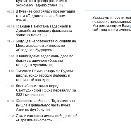
Кувейтского фонда развития в
экономику Таджикистана
(0)
В Кувейте состоялась презентация
09:33
книги «Таджики» на арабском
Уважаемый посетитель,
языке
(0)
незарегистрированный
Мы рекомендуем Вам
Граждан Пакистана задержали в
08:35
сайт под своим именем
Душанбе за продажу фальшивых
золотых монет
(0)
Будущее человечества обсудили на
21:41
Международном симпозиуме
«Создавая будущее»
(0)
В Канибадаме задержаны двое по
13:07
факту загадочного убийства
молодого мужчины
(0)
Эмомали Рахмон открыл в Рудаки
11:05
школы, кондитерскую фабрику и
кирпичный завод
(0)
Долг «Барки точик» перед
10:03
Сангтудинской ГЭС-1 перевалил за
$331 миллион
(0)
Юношеская сборная Таджикистана
09:59
вышла в финальную часть Кубка
Азии по футболу
(0)
Стали известны имена победителей
13:33
«Евразия-Кинофест»
(0)