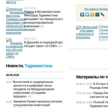
14.05 16:08
На главную Яндек
Работа в Великобритании:
Минтруда Таджикистана
призывает не обращаться к
нелицензированным
компаниям
(0)
Р. Врбе
«Остав
туберку
прошло
08.05 14:44
05.06 1
В Душанбе в очередной раз
обсудят закон «О СМИ»
(0)
Новости.
Таджикистана
08.08.2026
Материалы по т
Воспитание и традиционные
22:12
В Астане 
07.06.17, 12:04
ценности в цифровую эпоху
Рашида Алимо
обсудили на Международном
симпозиуме «Создавая
Рашид Али
27.12.16, 16:12
будущее»
(0)
считаются н
Эмомали Рахмон высказал интерес
11:32
Полный те
20.04.12, 19:28
к расширению инвестиций
Таджикистан