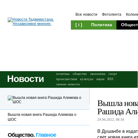
Все новости
Фотолента
Колон
[ i ]
Политика
Общест
Происшествия
Культура
политика
общество
экономика
спорт
Новости
происшествия
культура
наука
RSS
свежие новости
Вышла нова
Рашида Ал
Вышла новая книга Рашида Алимова о
ШОС
29.06.2022, 08:34
В Душанбе в изда
Общество.
Главное
свет новая книга и