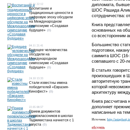
дипломата, бывшег
05.11 22:12
Воспитание и
ШОС Рашида Алимо
традиционные ценности в
сотрудничества: о
цифровую эпоху обсудили
на Международном
Книга представляе
симпозиуме «Создавая
основанных на об
будущее»
(0)
со всесторонним 
Большинство стате
04.11 21:41
подготовки, накан
Будущее человечества
обсудили на
саммита ШОС (16-1
Международном
совпавшего с 20-л
симпозиуме «Создавая
будущее»
(0)
В статьях говорит
произошедших в ШО
24.10 13:33
авторитетную тран
Стали известны имена
которой невозмож
победителей «Евразия-
Кинофест»
(0)
архитектуру межд
Книга рассчитана н
дополняет прежние
22.05 08:57
Прием документов
написанные на те
первоклассников в школах
Источник:
http://asiaplustj.i
Таджикистана начнется с 1
августа
(0)
обсудить