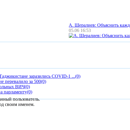
А. Шералиев: Объяснить каж
05.06 16:53
Таджикистане заразились COVID-1 ...
(0)
е перевалило за 500
(0)
 больных ВИЧ
(0)
на парламенту
(0)
анный пользователь.
од своим именем.