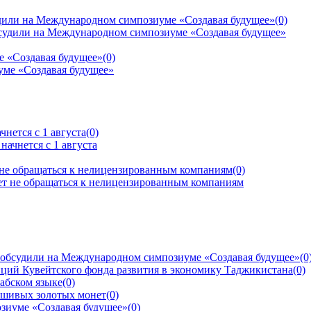
дили на Международном симпозиуме «Создавая будущее»
(0)
е «Создавая будущее»
(0)
нется с 1 августа
(0)
 не обращаться к нелицензированным компаниям
(0)
 обсудили на Международном симпозиуме «Создавая будущее»
(0
ций Кувейтского фонда развития в экономику Таджикистана
(0)
рабском языке
(0)
ьшивых золотых монет
(0)
зиуме «Создавая будущее»
(0)