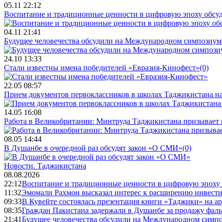
05.11 22:12
Воспитание и традиционные ценности в цифровую эпоху обсу
04.11 21:41
Будущее человечества обсудили на Международном симпозиум
24.10 13:33
Стали известны имена победителей «Евразия-Кинофест»
(0)
22.05 08:57
Прием документов первоклассников в школах Таджикистана нач
14.05 16:08
Работа в Великобритании: Минтруда Таджикистана призывает
08.05 14:44
В Душанбе в очередной раз обсудят закон «О СМИ»
(0)
Новости.
Таджикистана
08.08.2026
22:12
Воспитание и традиционные ценности в цифровую эпоху
11:32
Эмомали Рахмон высказал интерес к расширению инвести
09:33
В Кувейте состоялась презентация книги «Таджики» на а
08:35
Граждан Пакистана задержали в Душанбе за продажу фал
21:41
Будущее человечества обсудили на Международном симпо