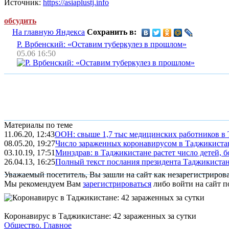
Источник:
https://asiaplustj.info
обсудить
На главную Яндекса
Сохранить в:
Р. Врбенский: «Оставим туберкулез в прошлом»
05.06 16:50
Материалы по теме
11.06.20, 12:43
ООН: свыше 1,7 тыс медицинских работников в 
08.05.20, 19:27
Число зараженных коронавирусом в Таджикистан
03.10.19, 17:51
Минздрав: в Таджикистане растет число детей,
26.04.13, 16:25
Полный текст послания президента Таджикиста
Уважаемый посетитель, Вы зашли на сайт как незарегистриров
Мы рекомендуем Вам
зарегистрироваться
либо войти на сайт п
Коронавирус в Таджикистане: 42 зараженных за сутки
Общество.
Главное