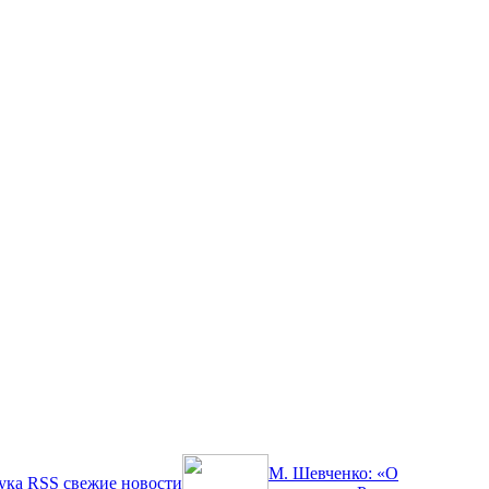
М. Шевченко: «О
ука
RSS
свежие новости