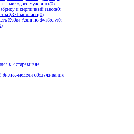
йства молодого мужчины
(0)
фабрику и кирпичный завод
(0)
л за $331 миллион
(0)
сть Кубка Азии по футболу
(0)
0)
ылся в Истаравшане
й бизнес-модели обслуживания