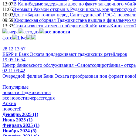
13:07
В Канибадаме задержаны двое по факту загадочного уби
11:05
Эмомали Рахмон открыл в Рудаки школы, кондитерскую 
10:03
Долг «Барки точик» перед Сангтудинской ГЭС-1 перевали
09:59
Юношеская сборная Таджикистана вышла в финальную ча
13:33
Стали известны имена победителей «Евразия-Кинофест»
(
вчера
сегодня
все новости
фото
Live
28.12 13:57
ЕБРР и Банк Эсхата поддерживают таджикских ретейлеров
19.05 16:54
Центр банковского обслуживания «Саноатсодиротбанка» откр
02.11 09:42
Очередной филиал Банк Эсхата преобразован под формат ново
Популярные
новости Таджикистана
все новости
вчера
сегодня
Архив
новостей
Декабрь 2025 (1)
Июнь 2025 (1)
Февраль 2025 (1)
Ноябрь 2024 (5)