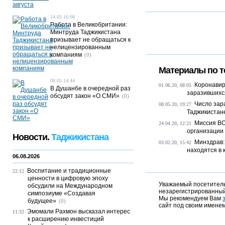
14.05 16:08
Работа в Великобритании:
Минтруда Таджикистана
призывает не обращаться к
нелицензированным
компаниям
(0)
Материалы по т
08.05 14:44
Коронавиру
01.06.20, 08:05
В Душанбе в очередной раз
заразившихся
обсудят закон «О СМИ»
(0)
Число зар
08.05.20, 19:27
Таджикистан
Миссия ВО
24.04.20, 12:21
организации 
Новости.
Таджикистана
Минздрав:
03.02.20, 15:42
находятся в 
06.08.2026
Воспитание и традиционные
22:12
ценности в цифровую эпоху
Уважаемый посетитель,
обсудили на Международном
незарегистрированный
симпозиуме «Создавая
Мы рекомендуем Вам
будущее»
(0)
сайт под своим именем
Эмомали Рахмон высказал интерес
11:32
к расширению инвестиций