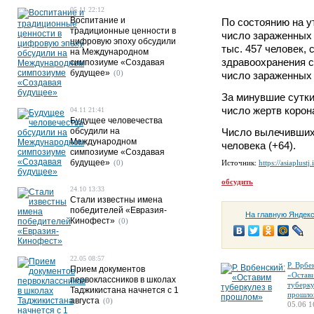
05.11 22:12
Воспитание и
По состоянию на у
традиционные ценности в
число зараженных 
цифровую эпоху обсудили
тыс. 457 человек,
на Международном
здравоохранения с
симпозиуме «Создавая
будущее»
(0)
число зараженных 
За минувшие сутки
число жертв корона
04.11 21:41
Будущее человечества
обсудили на
Число вылечившихс
Международном
человека (+64).
симпозиуме «Создавая
будущее»
(0)
Источник:
https://asiaplustj.
обсудить
24.10 13:33
Стали известны имена
победителей «Евразия-
На главную Яндек
Кинофест»
(0)
22.05 08:57
Р. Врбе
Прием документов
«Остав
первоклассников в школах
туберку
Таджикистана начнется с 1
прошло
августа
(0)
05.06 1