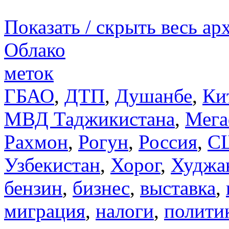
Показать / скрыть весь ар
Облако
меток
ГБАО
,
ДТП
,
Душанбе
,
Ки
МВД Таджикистана
,
Мега
Рахмон
,
Рогун
,
Россия
,
С
Узбекистан
,
Хорог
,
Худжа
бензин
,
бизнес
,
выставка
,
миграция
,
налоги
,
полити