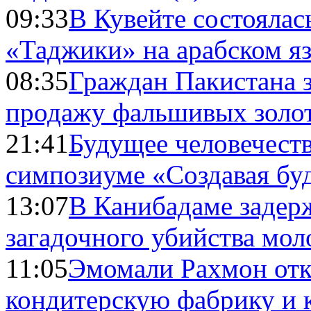
09:33
В Кувейте состоялас
«Таджики» на арабском я
08:35
Граждан Пакистана 
продажу фальшивых золо
21:41
Будущее человечест
симпозиуме «Создавая бу
13:07
В Канибадаме задер
загадочного убийства мо
11:05
Эмомали Рахмон отк
кондитерскую фабрику и 