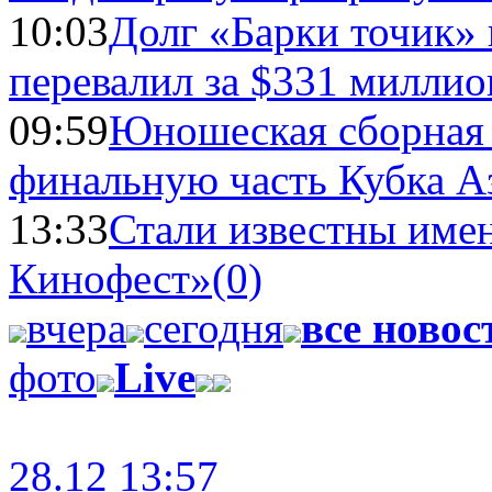
10:03
Долг «Барки точик»
перевалил за $331 миллио
09:59
Юношеская сборная
финальную часть Кубка А
13:33
Стали известны имен
Кинофест»
(0)
вчера
сегодня
все новос
фото
Live
28.12 13:57