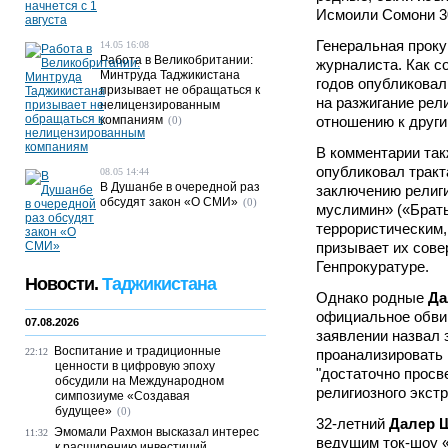
Исмоили Сомони 3
Генеральная проку
14.05 16:08
Работа в Великобритании:
журналиста. Как с
Минтруда Таджикистана
годов опубликовал
призывает не обращаться к
на разжигание рел
нелицензированным
компаниям
отношению к други
(0)
В комментарии так
опубликовал тракт
08.05 14:44
В Душанбе в очередной раз
заключению религи
обсудят закон «О СМИ»
(0)
муслимин» («Брать
террористическим,
призывает их сове
Генпрокуратуре.
Новости.
Таджикистана
Однако родные
Да
официальное обвин
07.08.2026
заявлении назвал
Воспитание и традиционные
22:12
проанализировать 
ценности в цифровую эпоху
"достаточно просв
обсудили на Международном
религиозного экст
симпозиуме «Создавая
будущее»
(0)
32-летний
Далер 
Эмомали Рахмон высказал интерес
11:32
ведущим ток-шоу «
к расширению инвестиций