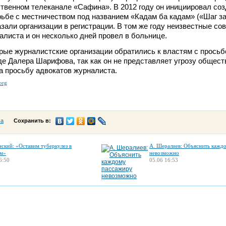
ственном телеканале «Сафина». В 2012 году он инициировал со
рьбе с местничеством под названием «Кадам ба кадам» («Шаг за
азали организации в регистрации. В том же году неизвестные с
алиста и он несколько дней провел в больнице.
рые журналистские организации обратились к властям с просьб
де Далера Шарифова, так как он не представляет угрозу общест
на просьбу адвокатов журналиста.
.org
са
Сохранить в:
нский: «Оставим туберкулез в
А. Шералиев: Объяснить кажд
м»
невозможно
6:50
05.06 16:53