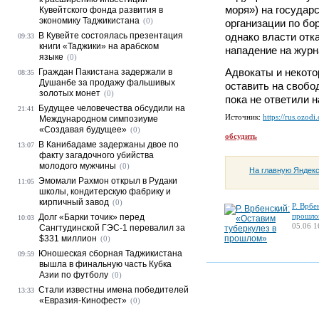
моря») на государ
Кувейтского фонда развития в
экономику Таджикистана
(0)
организации по бо
В Кувейте состоялась презентация
однако власти отк
09:33
книги «Таджики» на арабском
нападение на журн
языке
(0)
Адвокаты и некото
Граждан Пакистана задержали в
08:35
Душанбе за продажу фальшивых
оставить на свобо
золотых монет
(0)
пока не ответили 
Будущее человечества обсудили на
21:41
Источник:
https://rus.ozodi
Международном симпозиуме
«Создавая будущее»
(0)
обсудить
В Канибадаме задержаны двое по
13:07
факту загадочного убийства
молодого мужчины
(0)
На главную Яндек
Эмомали Рахмон открыл в Рудаки
11:05
школы, кондитерскую фабрику и
кирпичный завод
(0)
Р. Врбе
прошло
Долг «Барки точик» перед
10:03
05.06 1
Сангтудинской ГЭС-1 перевалил за
$331 миллион
(0)
Юношеская сборная Таджикистана
09:59
вышла в финальную часть Кубка
Азии по футболу
(0)
Стали известны имена победителей
13:33
«Евразия-Кинофест»
(0)