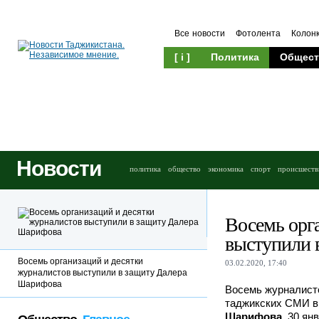
Все новости
Фотолента
Колон
[ i ]
Политика
Общест
Новости
политика
общество
экономика
спорт
происшеств
Восемь орг
выступили 
Восемь организаций и десятки
03.02.2020, 17:40
журналистов выступили в защиту Далера
Шарифова
Восемь журналистс
таджикских СМИ в
Шарифова
. 30 я