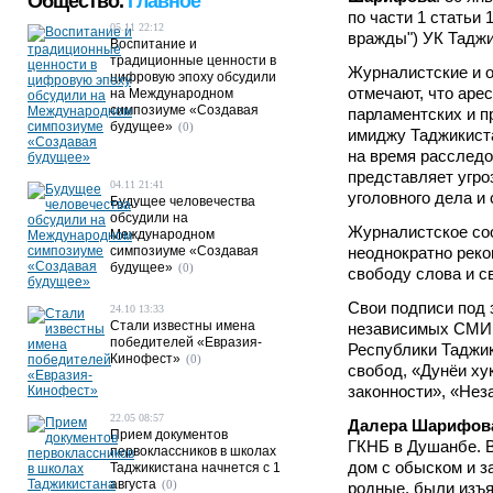
Общество.
Главное
по части 1 статьи
05.11 22:12
вражды") УК Таджи
Воспитание и
традиционные ценности в
Журналистские и о
цифровую эпоху обсудили
отмечают, что аре
на Международном
симпозиуме «Создавая
парламентских и 
будущее»
(0)
имиджу Таджикист
на время расследов
представляет угро
04.11 21:41
уголовного дела и
Будущее человечества
обсудили на
Журналистское со
Международном
симпозиуме «Создавая
неоднократно реко
будущее»
(0)
свободу слова и с
Свои подписи под 
24.10 13:33
Стали известны имена
независимых СМИ 
победителей «Евразия-
Республики Таджик
Кинофест»
(0)
свобод, «Дунёи ху
законности», «Нез
22.05 08:57
Далера Шарифов
Прием документов
ГКНБ в Душанбе. В
первоклассников в школах
дом с обыском и з
Таджикистана начнется с 1
августа
(0)
родные, были изъя