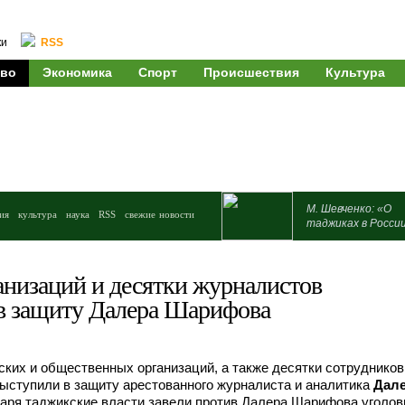
ки
RSS
во
Экономика
Спорт
Происшествия
Культура
М. Шевченко: «О
ия
культура
наука
RSS
свежие новости
таджиках в Росси
анизаций и десятки журналистов
в защиту Далера Шарифова
ких и общественных организаций, а также десятки сотрудников
ыступили в защиту арестованного журналиста и аналитика
Дал
нваря таджикские власти завели против Далера Шарифова уголов