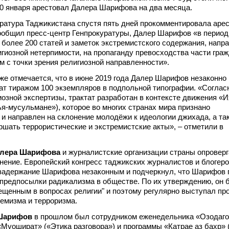
0 января арестовал Далера Шарифова на два месяца.
ратура Таджикистана спустя пять дней прокомментировала аре
ообщил пресс-центр Генпрокуратуры, Далер Шарифов «в период
 более 200 статей и заметок экстремистского содержания, напр
игиозной нетерпимости, на пропаганду превосходства части граж
м с точки зрения религиозной направленности».
же отмечается, что в июне 2019 года Далер Шарифов незаконно
ат тиражом 100 экземпляров в подпольной типографии. «Соглас
озной экспертизы, трактат разработан в контексте движения «И
я-мусульмане»), которое во многих странах мира признано
 и направлен на склонение молодёжи к идеологии джихада, а та
ршать террористические и экстремистские акты», – отметили в
лера Шарифова
и журналистские организации страны опровер
ение. Европейский конгресс таджикских журналистов и блогеро
 задержание Шарифова незаконным и подчеркнул, что Шарифов
предпосылки радикализма в обществе. По их утверждению, он 
ещенным в вопросах религии" и поэтому регулярно выступал пр
ремизма и терроризма.
Шарифов
в прошлом был сотрудником еженедельника «Озодаго
Муошират» («Этика разговора») и программы «Катрае аз бахр» 