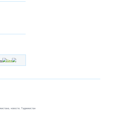
то
Live
кистана, новости, Таджикистан