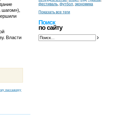
здание
фестиваль
,
футбол
,
экономика
 шагом»),
Показать все теги
овершили
Поиск
по сайту
ой
ву. Власти
ому пассажиру