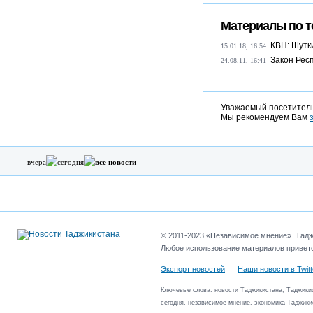
Материалы по т
КВН: Шутк
15.01.18, 16:54
Закон Рес
24.08.11, 16:41
Уважаемый посетитель
Мы рекомендуем Вам
вчера
сегодня
все новости
© 2011-2023 «Независимое мнение». Таджи
Любое использование материалов приветс
Экспорт новостей
Наши новости в Twitt
Ключевые слова: новости Таджикистана, Таджикис
сегодня, независимое мнение, экономика Таджики