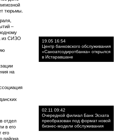
лигиозной
ет тюрьмы.
раля,
ытий –
родному
а из СИЗО
19.05 16:54
Центр банковского обслуживания
ию
«Саноатсодиротбанка» открылся
в Истаравшане
изации
ения на
ассоциация
данских
02.11 09:42
Очередной филиал Банк Эсхата
 в отдел
преобразован под формат новой
бизнес-модели обслуживания
и в его
 его
о района