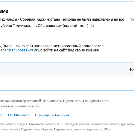
еме
и команды «Сборная Таджикистана» никогда не были направлены на воз ...
(0)
публики Таджикистан «Об амнистии» (полный текст)
(0)
, Вы зашли на сайт как незарегистрированный пользователь.
зарегистрироваться
либо войти на сайт под своим именем.
фо
кский агрегатор новостей. Все новости Таджикистана на одном сайте.
твуется при гиперссылке.
er
Мы ВКонтакте
Страница на Facebook
тан новости сегодня, Таджикистан новости 2012, последние новости Таджикистана, новости дня Таджи
стана, политика Таджикистана, общество Таджикистана, депутаты, журналисты, СМИ