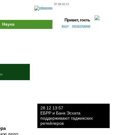
07.08 02:12
Привет, гость
Наука
вход
регистрация
и»
28.12 13:57
ЕБРР и Банк Эсхата
поддерживают таджикских
ретейлеров
ера
ное дело