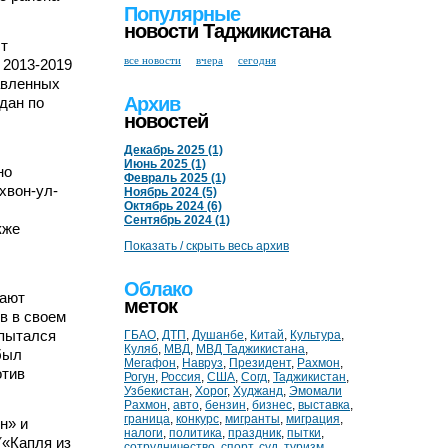
Популярные
новости Таджикистана
ст
все новости
вчера
сегодня
 2013-2019
авленных
Архив
дан по
новостей
Декабрь 2025 (1)
Июнь 2025 (1)
но
Февраль 2025 (1)
хвон-ул-
Ноябрь 2024 (5)
Октябрь 2024 (6)
Сентябрь 2024 (1)
кже
Показать / скрыть весь архив
Облако
гают
меток
в в своем
 пытался
ГБАО
,
ДТП
,
Душанбе
,
Китай
,
Культура
,
Куляб
,
МВД
,
МВД Таджикистана
,
был
Мегафон
,
Навруз
,
Президент
,
Рахмон
,
отив
Рогун
,
Россия
,
США
,
Согд
,
Таджикистан
,
Узбекистан
,
Хорог
,
Худжанд
,
Эмомали
Рахмон
,
авто
,
бензин
,
бизнес
,
выставка
,
граница
,
конкурс
,
мигранты
,
миграция
,
н» и
налоги
,
политика
,
праздник
,
пытки
,
(«Капля из
сотрудничество
,
спорт
,
суд
,
туризм
,