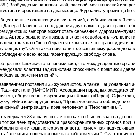
 189 ("Возбуждение национальной, расовой, местнической или ре
кистана и арестовали на два месяца. Журналисту грозит до 5 л
бщественные организации в заявлениий, опубликованном 3 фев
ст Далера Шарифова в преддверии двух важных для страны соб
президентских выборов может стать серьезным ударом междуна
ана. Авторы заявления призвали власти освободить журналист
ания, так как он "не собирается скрываться от правосудия и не
зу обществу". Они также призвали к объективному расследован
 соблюдению всех норм, гарантирующих свободу слова.
общество Таджикистана напоминают, что международные орган
мендовали властям Таджикистана «покончить с практикой давл
вободу выражения мнений».
заявлением поставили 35 журналистов, а также Национальная 
Таджикистана (НАНСМИТ), Ассоциация народных заседателей
истан, общественные организации «Хома» («Перо»), Офис граж
кук», («Мир юриспруденции»), “Права человека и соблюдению
ависимый центр защиты прав человека» и "Перспектива+".
а
задержали 28 января, после того как он был вызван на допрос
 тот же день представители правоохранительных органов пришл
абрали книги и компьютер журналиста, причем, как подчеркивают
ты "все книги, напечатанные на арабском языке". Суд столичног