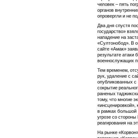
человек – пять пог
органов внутренни
опровергли и не п
Два дня спустя по
государство» взял
нападение на заст
«Султонобод». В о
сайте «Амак» заяв
результате атаки 
военнослужащих п
Тем временем, отс
рук, удаление с с
опубликованных с 
сокрытие реальног
раненых таджикск
тому, что многие 
«инсценировкой», к
в рамках большой
угрозе со стороны
реагирования на эт
На рынке «Корвон»