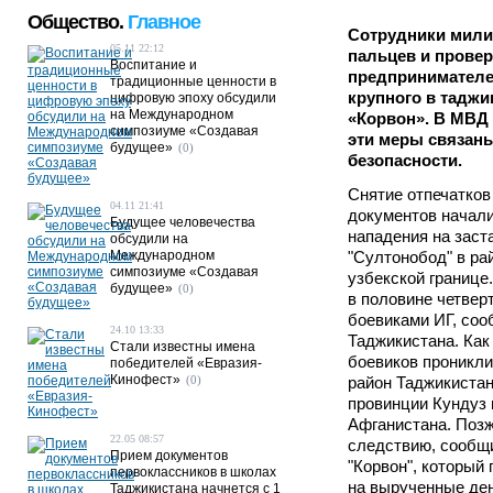
Общество.
Главное
Сотрудники мили
05.11 22:12
пальцев и провер
Воспитание и
предпринимателе
традиционные ценности в
крупного в таджи
цифровую эпоху обсудили
на Международном
«Корвон». В МВД 
симпозиуме «Создавая
эти меры связан
будущее»
(0)
безопасности.
Снятие отпечатков
04.11 21:41
документов начали
Будущее человечества
нападения на заст
обсудили на
Международном
"Султонобод" в ра
симпозиуме «Создавая
узбекской границе
будущее»
(0)
в половине четвер
боевиками ИГ, соо
24.10 13:33
Таджикистана. Как
Стали известны имена
боевиков проникли
победителей «Евразия-
Кинофест»
(0)
район Таджикистан
провинции Кундуз 
Афганистана. Позж
22.05 08:57
следствию, сообщ
Прием документов
"Корвон", который 
первоклассников в школах
на вырученные ден
Таджикистана начнется с 1