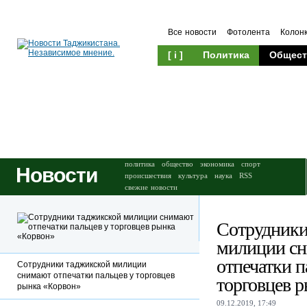
Все новости
Фотолента
Колон
[ i ]
Политика
Общест
Происшествия
Культура
политика
общество
экономика
спорт
Новости
происшествия
культура
наука
RSS
свежие новости
Сотрудники
милиции с
отпечатки п
Сотрудники таджикской милиции
снимают отпечатки пальцев у торговцев
торговцев 
рынка «Корвон»
09.12.2019, 17:49