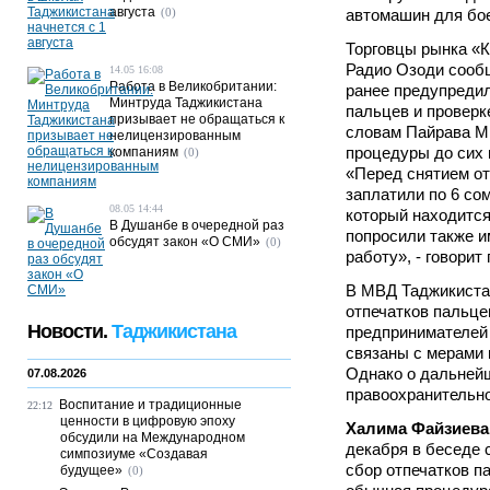
августа
(0)
автомашин для бо
Торговцы рынка «К
Радио Озоди сообщ
14.05 16:08
Работа в Великобритании:
ранее предупредил
Минтруда Таджикистана
пальцев и проверк
призывает не обращаться к
словам Пайрава М
нелицензированным
процедуры до сих 
компаниям
(0)
«Перед снятием от
заплатили по 6 со
08.05 14:44
который находится
В Душанбе в очередной раз
попросили также и
обсудят закон «О СМИ»
(0)
работу», - говорит
В МВД Таджикистан
отпечатков пальце
Новости.
Таджикистана
предпринимателей 
связаны с мерами 
Однако о дальней
07.08.2026
правоохранительно
Воспитание и традиционные
22:12
ценности в цифровую эпоху
Халима Файзиева
обсудили на Международном
декабря в беседе 
симпозиуме «Создавая
сбор отпечатков п
будущее»
(0)