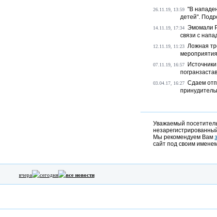
"В нападе
26.11.19, 13:59
детей". Подро
Эмомали Р
14.11.19, 17:34
связи с напа
Ложная тр
12.11.19, 11:23
мероприятия»
Источники
07.11.19, 16:57
погранзастав
Сдаем отп
03.04.17, 16:27
принудитель
Уважаемый посетитель,
незарегистрированный
Мы рекомендуем Вам
сайт под своим именем
вчера
сегодня
все новости