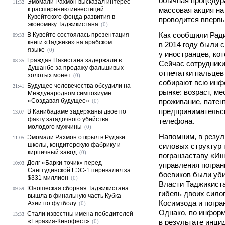
обычная процедура
Эмомали Рахмон высказал интерес
11:32
к расширению инвестиций
массовая акция на
Кувейтского фонда развития в
проводится впервы
экономику Таджикистана
(0)
Как сообщили Ради
В Кувейте состоялась презентация
09:33
книги «Таджики» на арабском
в 2014 году были 
языке
(0)
у иностранцев, ко
Граждан Пакистана задержали в
08:35
Сейчас сотрудники
Душанбе за продажу фальшивых
отпечатки пальцев
золотых монет
(0)
собирают всю инф
Будущее человечества обсудили на
21:41
рынке: возраст, ме
Международном симпозиуме
«Создавая будущее»
проживание, патен
(0)
предпринимательс
В Канибадаме задержаны двое по
13:07
факту загадочного убийства
телефона.
молодого мужчины
(0)
Напомним, в резул
Эмомали Рахмон открыл в Рудаки
11:05
школы, кондитерскую фабрику и
силовых структур 
кирпичный завод
(0)
погранзаставу «Иш
Долг «Барки точик» перед
10:03
управления погран
Сангтудинской ГЭС-1 перевалил за
боевиков были уби
$331 миллион
(0)
Власти Таджикист
Юношеская сборная Таджикистана
09:59
гибель двоих сило
вышла в финальную часть Кубка
Косимзода и погра
Азии по футболу
(0)
Однако, по информ
Стали известны имена победителей
13:33
«Евразия-Кинофест»
в результате инци
(0)