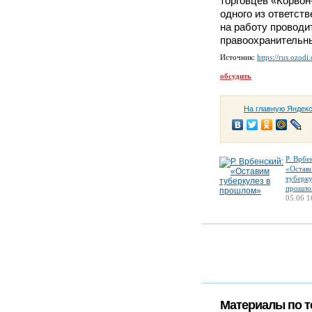
торговцев «Корвон-
одного из ответст
на работу проводи
правоохранительны
Источник:
https://rus.ozodi
обсудить
На главную Яндек
Р. Врбе
«Остав
туберку
прошло
05.06 1
Материалы по т