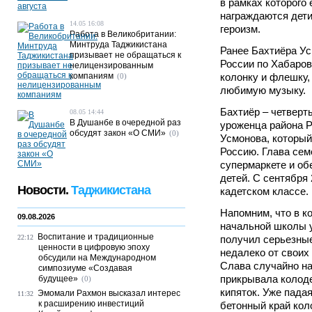
в рамках которого
награждаются дети
14.05 16:08
героизм.
Работа в Великобритании:
Минтруда Таджикистана
Ранее Бахтиёра У
призывает не обращаться к
России по Хабаров
нелицензированным
компаниям
колонку и флешку
(0)
любимую музыку.
Бахтиёр – четверт
08.05 14:44
В Душанбе в очередной раз
уроженца района 
обсудят закон «О СМИ»
(0)
Усмонова, который
Россию. Глава сем
супермаркете и об
детей. С сентября 
Новости.
Таджикистана
кадетском классе.
Напомним, что в к
09.08.2026
начальной школы у
Воспитание и традиционные
22:12
получил серьезные
ценности в цифровую эпоху
недалеко от своих
обсудили на Международном
Слава случайно на
симпозиуме «Создавая
прикрывала колоде
будущее»
(0)
кипяток. Уже падая
Эмомали Рахмон высказал интерес
11:32
к расширению инвестиций
бетонный край кол