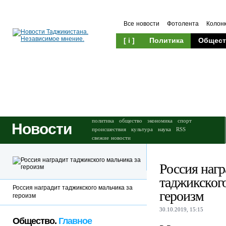
Все новости
Фотолента
Колон
[ i ]
Политика
Общест
Происшествия
Культура
политика
общество
экономика
спорт
Новости
происшествия
культура
наука
RSS
свежие новости
Россия нагр
таджикского
Россия наградит таджикского мальчика за
героизм
героизм
30.10.2019, 15:15
Общество.
Главное