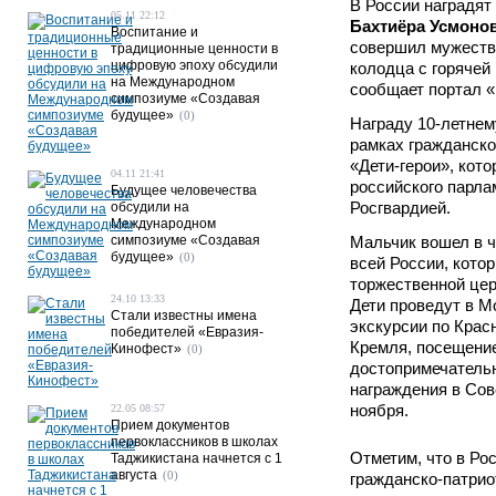
В России наградят
05.11 22:12
Бахтиёра Усмоно
Воспитание и
совершил мужестве
традиционные ценности в
цифровую эпоху обсудили
колодца с горячей 
на Международном
сообщает портал «
симпозиуме «Создавая
будущее»
(0)
Награду 10-летнем
рамках гражданско
«Дети-герои», кот
04.11 21:41
российского парла
Будущее человечества
Росгвардией.
обсудили на
Международном
симпозиуме «Создавая
Мальчик вошел в ч
будущее»
(0)
всей России, кото
торжественной цер
24.10 13:33
Дети проведут в М
Стали известны имена
экскурсии по Крас
победителей «Евразия-
Кремля, посещени
Кинофест»
(0)
достопримечатель
награждения в Сов
ноября.
22.05 08:57
Прием документов
первоклассников в школах
Отметим, что в Рос
Таджикистана начнется с 1
августа
(0)
гражданско-патрио