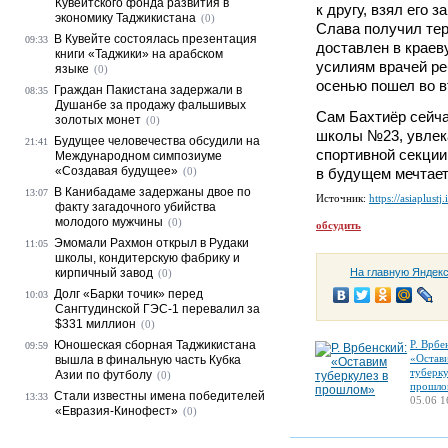
Кувейтского фонда развития в
к другу, взял его з
экономику Таджикистана
(0)
Слава получил тер
В Кувейте состоялась презентация
09:33
доставлен в крае
книги «Таджики» на арабском
усилиям врачей ре
языке
(0)
осенью пошел во в
Граждан Пакистана задержали в
08:35
Душанбе за продажу фальшивых
Сам Бахтиёр сейча
золотых монет
(0)
школы №23, увлек
Будущее человечества обсудили на
21:41
спортивной секции.
Международном симпозиуме
«Создавая будущее»
(0)
в будущем мечтает
В Канибадаме задержаны двое по
13:07
Источник:
https://asiaplustj.
факту загадочного убийства
молодого мужчины
(0)
обсудить
Эмомали Рахмон открыл в Рудаки
11:05
школы, кондитерскую фабрику и
кирпичный завод
На главную Яндек
(0)
Долг «Барки точик» перед
10:03
Сангтудинской ГЭС-1 перевалил за
$331 миллион
(0)
Юношеская сборная Таджикистана
Р. Врбе
09:59
«Остав
вышла в финальную часть Кубка
туберку
Азии по футболу
(0)
прошло
Стали известны имена победителей
13:33
05.06 1
«Евразия-Кинофест»
(0)