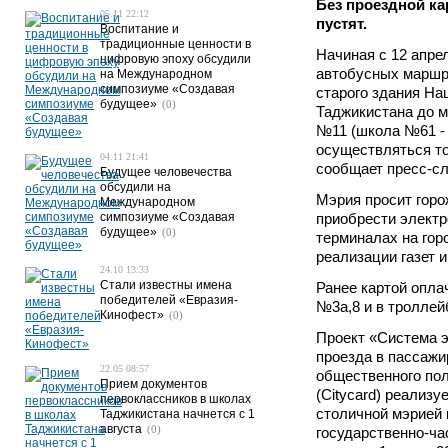
Без проездной ка
05.11 22:12
пустят.
Воспитание и
традиционные ценности в
Начиная с 12 апрел
цифровую эпоху обсудили
автобусных маршр
на Международном
симпозиуме «Создавая
старого здания На
будущее»
(0)
Таджикистана до м
№11 (школа №61 - 
осуществляться то
04.11 21:41
сообщает пресс-с
Будущее человечества
обсудили на
Мэрия просит горо
Международном
симпозиуме «Создавая
приобрести электр
будущее»
(0)
терминалах на горо
реализации газет 
24.10 13:33
Стали известны имена
Ранее картой опла
победителей «Евразия-
№3а,8 и в троллей
Кинофест»
(0)
Проект «Система э
проезда в пассажи
22.05 08:57
общественного по
Прием документов
(Cityсard) реализу
первоклассников в школах
столичной мэрией 
Таджикистана начнется с 1
августа
(0)
государственно-ча