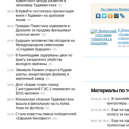
Кувейтского фонда развития в
экономику Таджикистана
(0)
На главную Яндек
В Кувейте состоялась презентация
09:33
книги «Таджики» на арабском
языке
(0)
Граждан Пакистана задержали в
08:35
Душанбе за продажу фальшивых
Р. Врбе
«Остав
золотых монет
(0)
туберку
Будущее человечества обсудили на
21:41
прошло
Международном симпозиуме
05.06 1
«Создавая будущее»
(0)
В Канибадаме задержаны двое по
13:07
факту загадочного убийства
молодого мужчины
(0)
Эмомали Рахмон открыл в Рудаки
11:05
школы, кондитерскую фабрику и
кирпичный завод
(0)
Долг «Барки точик» перед
10:03
Сангтудинской ГЭС-1 перевалил за
Материалы по т
$331 миллион
(0)
В троллей
Юношеская сборная Таджикистана
03.04.19, 08:20
09:59
контролёры
вышла в финальную часть Кубка
Азии по футболу
(0)
Еще на од
02.10.18, 08:12
Стали известны имена победителей
оплату за п
13:33
«Евразия-Кинофест»
(0)
Еще на од
09.07.18, 08:17
полностью от