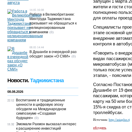
запущен 1 марта 20
жители и гости ст
14.05 16:08
полноценно польз
Работа в Великобритании:
для оплаты проезд
Минтруда Таджикистана
призывает не обращаться к
Специалисты проек
нелицензированным
компаниям
этапе основной це
(0)
внедрение автома
контроля в автобу
08.05 14:44
В Душанбе в очередной раз
«Говорить о внедр
обсудят закон «О СМИ»
(0)
видах пассажирско
микроавтобусах (м
только после успе
этапа», - пояснили
Новости.
Таджикистана
Согласно Постано
Душанбе от 19 фев
08.08.2026
пассажирам, кото
Воспитание и традиционные
22:12
карту на 50 или б
ценности в цифровую эпоху
15%-я скидка от с
обсудили на Международном
троллейбусах.
симпозиуме «Создавая
будущее»
(0)
Источник:
http://asiaplus.tj
Эмомали Рахмон высказал интерес
11:32
обсудить
к расширению инвестиций