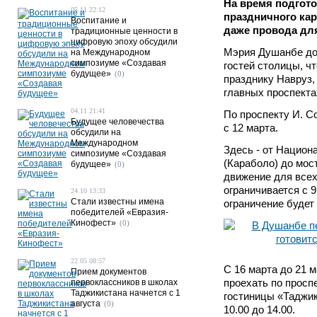
На время подгото
05.11 22:12
праздничного ка
Воспитание и
даже провода дл
традиционные ценности в
цифровую эпоху обсудили
Мэрия Душанбе до
на Международном
симпозиуме «Создавая
гостей столицы, чт
будущее»
(0)
празднику Навруз,
главных проспекта
04.11 21:41
По проспекту И. С
Будущее человечества
с 12 марта.
обсудили на
Международном
Здесь - от Национ
симпозиуме «Создавая
(Караболо) до мос
будущее»
(0)
движение для всех
ограничивается с 9
24.10 13:33
Стали известны имена
ограничение будет
победителей «Евразия-
Кинофест»
(0)
22.05 08:57
С 16 марта до 21 
Прием документов
проехать по просп
первоклассников в школах
Таджикистана начнется с 1
гостиницы «Таджик
августа
(0)
10.00 до 14.00.