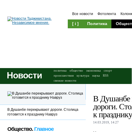
Все новости
Фотолента
Колон
[ i ]
Политика
Общест
Происшествия
Культура
политика
общество
экономика
спорт
Новости
происшествия
культура
наука
RSS
свежие новости
В Душанбе
дороги. Сто
В Душанбе перекрывают дороги. Столица
к праздник
готовится к празднику Навруз
14.03.2019, 14:27
Общество.
Главное