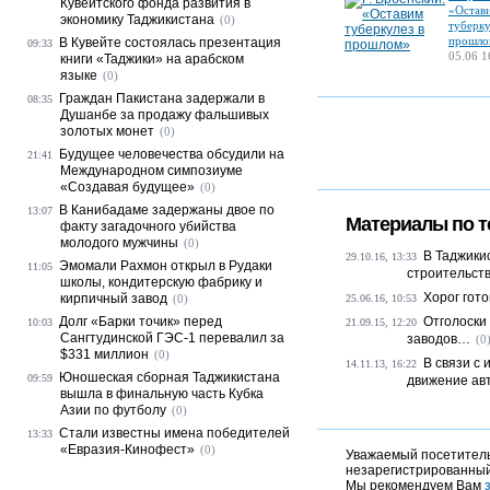
Кувейтского фонда развития в
«Остав
экономику Таджикистана
(0)
туберку
прошло
В Кувейте состоялась презентация
09:33
05.06 1
книги «Таджики» на арабском
языке
(0)
Граждан Пакистана задержали в
08:35
Душанбе за продажу фальшивых
золотых монет
(0)
Будущее человечества обсудили на
21:41
Международном симпозиуме
«Создавая будущее»
(0)
В Канибадаме задержаны двое по
13:07
Материалы по т
факту загадочного убийства
молодого мужчины
(0)
В Таджики
29.10.16, 13:33
Эмомали Рахмон открыл в Рудаки
11:05
строительст
школы, кондитерскую фабрику и
Хорог гот
кирпичный завод
(0)
25.06.16, 10:53
Долг «Барки точик» перед
Отголоски
10:03
21.09.15, 12:20
Сангтудинской ГЭС-1 перевалил за
заводов…
(0
$331 миллион
(0)
В связи с
14.11.13, 16:22
Юношеская сборная Таджикистана
09:59
движение авт
вышла в финальную часть Кубка
Азии по футболу
(0)
Стали известны имена победителей
13:33
«Евразия-Кинофест»
(0)
Уважаемый посетитель,
незарегистрированный
Мы рекомендуем Вам