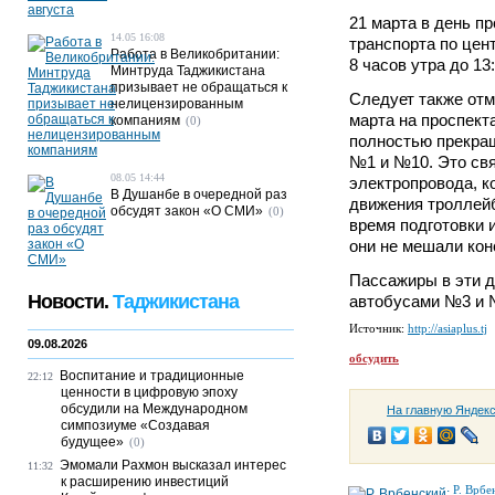
21 марта в день п
14.05 16:08
транспорта по цен
Работа в Великобритании:
8 часов утра до 13
Минтруда Таджикистана
призывает не обращаться к
Следует также отме
нелицензированным
марта на проспект
компаниям
(0)
полностью прекра
№1 и №10. Это свя
08.05 14:44
электропровода, 
В Душанбе в очередной раз
движения троллей
обсудят закон «О СМИ»
(0)
время подготовки 
они не мешали кон
Пассажиры в эти д
Новости.
Таджикистана
автобусами №3 и 
Источник:
http://asiaplus.tj
09.08.2026
обсудить
Воспитание и традиционные
22:12
ценности в цифровую эпоху
обсудили на Международном
На главную Яндек
симпозиуме «Создавая
будущее»
(0)
Эмомали Рахмон высказал интерес
11:32
к расширению инвестиций
Р. Врбе