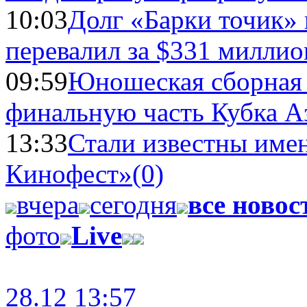
10:03
Долг «Барки точик»
перевалил за $331 миллио
09:59
Юношеская сборная
финальную часть Кубка А
13:33
Стали известны имен
Кинофест»
(0)
вчера
сегодня
все новос
фото
Live
28.12 13:57