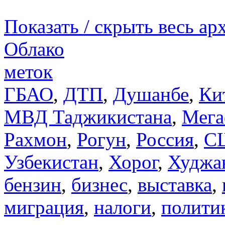
Показать / скрыть весь ар
Облако
меток
ГБАО
,
ДТП
,
Душанбе
,
Ки
МВД Таджикистана
,
Мега
Рахмон
,
Рогун
,
Россия
,
С
Узбекистан
,
Хорог
,
Худжа
бензин
,
бизнес
,
выставка
,
миграция
,
налоги
,
полити