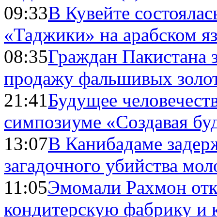
09:33
В Кувейте состоялас
«Таджики» на арабском я
08:35
Граждан Пакистана 
продажу фальшивых золо
21:41
Будущее человечест
симпозиуме «Создавая бу
13:07
В Канибадаме задер
загадочного убийства мо
11:05
Эмомали Рахмон отк
кондитерскую фабрику и 