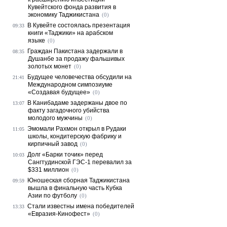
Кувейтского фонда развития в
экономику Таджикистана
(0)
В Кувейте состоялась презентация
09:33
книги «Таджики» на арабском
языке
(0)
Граждан Пакистана задержали в
08:35
Душанбе за продажу фальшивых
золотых монет
(0)
Будущее человечества обсудили на
21:41
Международном симпозиуме
«Создавая будущее»
(0)
В Канибадаме задержаны двое по
13:07
факту загадочного убийства
молодого мужчины
(0)
Эмомали Рахмон открыл в Рудаки
11:05
школы, кондитерскую фабрику и
кирпичный завод
(0)
Долг «Барки точик» перед
10:03
Сангтудинской ГЭС-1 перевалил за
$331 миллион
(0)
Юношеская сборная Таджикистана
09:59
вышла в финальную часть Кубка
Азии по футболу
(0)
Стали известны имена победителей
13:33
«Евразия-Кинофест»
(0)