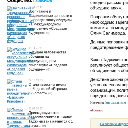
Общество.
Главное
сегодня рассмотри
05.11 22:12
объединениях».
Воспитание и
традиционные ценности в
Поправки обяжут в
цифровую эпоху обсудили
необходимо зареги
на Международном
комитета по межд
симпозиуме «Создавая
Олим Салимзода.
будущее»
(0)
Данные поправки н
предотвращение фи
04.11 21:41
Будущее человечества
обсудили на
Закон Таджикистан
Международном
регулирует общест
симпозиуме «Создавая
будущее»
(0)
объединение в об
Действие закона р
24.10 13:33
установленном по
Стали известны имена
победителей «Евразия-
организаций, поли
Кинофест»
(0)
порядок создания 
Источник:
http://asiaplus.tj
22.05 08:57
обсудить
Прием документов
первоклассников в школах
Таджикистана начнется с 1
На главную Яндек
августа
(0)