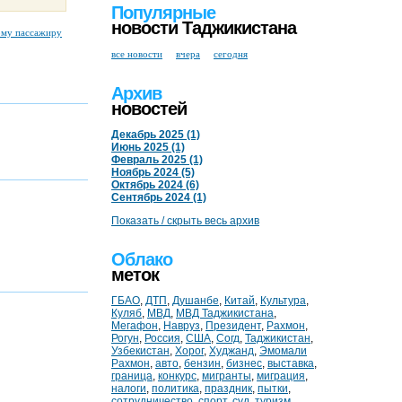
Популярные
новости Таджикистана
ому пассажиру
все новости
вчера
сегодня
Архив
новостей
Декабрь 2025 (1)
Июнь 2025 (1)
Февраль 2025 (1)
Ноябрь 2024 (5)
Октябрь 2024 (6)
Сентябрь 2024 (1)
Показать / скрыть весь архив
Облако
меток
ГБАО
,
ДТП
,
Душанбе
,
Китай
,
Культура
,
Куляб
,
МВД
,
МВД Таджикистана
,
Мегафон
,
Навруз
,
Президент
,
Рахмон
,
Рогун
,
Россия
,
США
,
Согд
,
Таджикистан
,
Узбекистан
,
Хорог
,
Худжанд
,
Эмомали
Рахмон
,
авто
,
бензин
,
бизнес
,
выставка
,
граница
,
конкурс
,
мигранты
,
миграция
,
налоги
,
политика
,
праздник
,
пытки
,
сотрудничество
,
спорт
,
суд
,
туризм
,