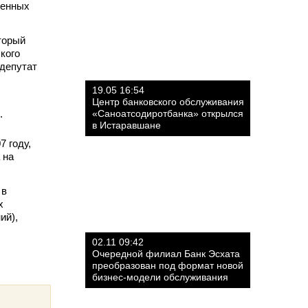
венных
торый
кого
депутат
19.05 16:54
Центр банковского обслуживания
.
«Саноатсодиротбанка» открылся
в Истаравшане
 году,
 на
 в
х
ий),
02.11 09:42
Очередной филиал Банк Эсхата
преобразован под формат новой
бизнес-модели обслуживания