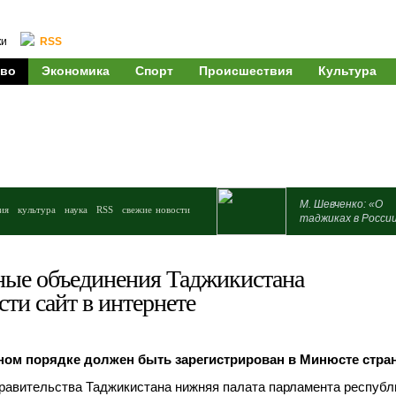
ки
RSS
во
Экономика
Спорт
Происшествия
Культура
М. Шевченко: «О
ия
культура
наука
RSS
свежие новости
таджиках в Росси
ые объединения Таджикистана
сти сайт в интернете
ном порядке должен быть зарегистрирован в Минюсте стра
равительства Таджикистана нижняя палата парламента республ