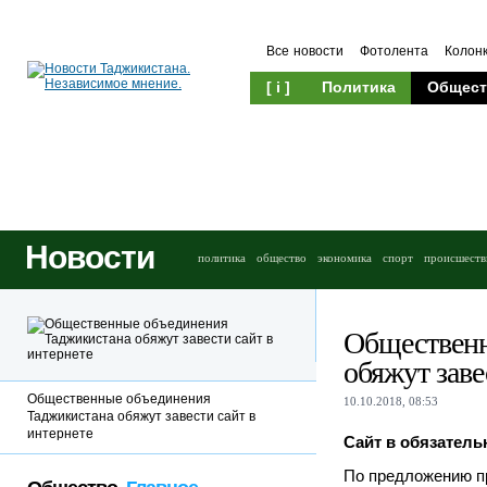
Все новости
Фотолента
Колон
[ i ]
Политика
Общест
Новости
политика
общество
экономика
спорт
происшеств
Общественн
обяжут заве
Общественные объединения
10.10.2018, 08:53
Таджикистана обяжут завести сайт в
интернете
Сайт в обязатель
По предложению п