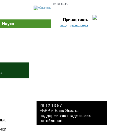
07.08 14:45
Привет, гость
Наука
вход
регистрация
и»
28.12 13:57
ЕБРР и Банк Эсхата
поддерживают таджикских
ны.
ретейлеров
ики