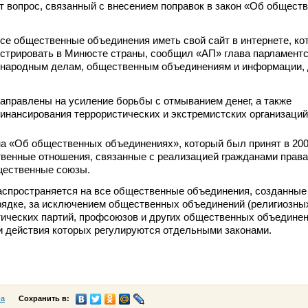
т вопрос, связанный с внесением поправок в закон «Об общест
се общественные объединения иметь свой сайт в интернете, ко
стрировать в Минюсте страны, сообщил «АП» глава парламентс
ународным делам, общественным объединениям и информации, 
аправлены на усиление борьбы с отмыванием денег, а также
нансирования террористических и экстремистских организаций
а «Об общественных объединениях», который был принят в 2007
венные отношения, связанные с реализацией гражданами права
щественные союзы.
аспространяется на все общественные объединения, созданные
рядке, за исключением общественных объединений (религиозны
тических партий, профсоюзов и других общественных объединен
и действия которых регулируются отдельными законами.
са
Сохранить в: