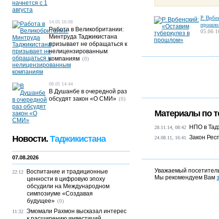
Р. Врбе
14.05 16:08
прошло
Работа в Великобритании:
05.06 1
Минтруда Таджикистана
призывает не обращаться к
нелицензированным
компаниям
(0)
08.05 14:44
В Душанбе в очередной раз
обсудят закон «О СМИ»
(0)
Материалы по т
НПО в Тад
28.11.14, 08:42
Новости.
Таджикистана
Закон Рес
24.08.11, 16:41
07.08.2026
Уважаемый посетитель
Воспитание и традиционные
22:12
Мы рекомендуем Вам
ценности в цифровую эпоху
обсудили на Международном
симпозиуме «Создавая
будущее»
(0)
Эмомали Рахмон высказал интерес
11:32
к расширению инвестиций