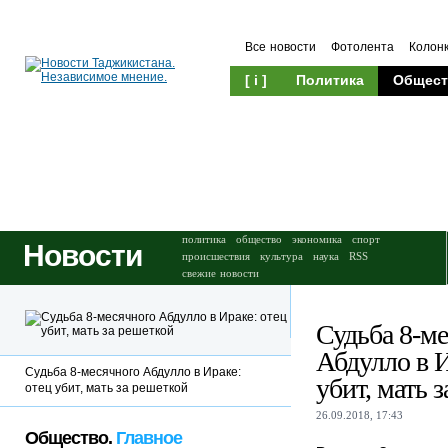
Все новости
Фотолента
Колон
[ i ]
Политика
Общест
Происшествия
Культура
политика
общество
экономика
спорт
Новости
происшествия
культура
наука
RSS
свежие новости
Судьба 8-м
Абдулло в И
Судьба 8-месячного Абдулло в Ираке:
убит, мать 
отец убит, мать за решеткой
26.09.2018, 17:43
Общество.
Главное