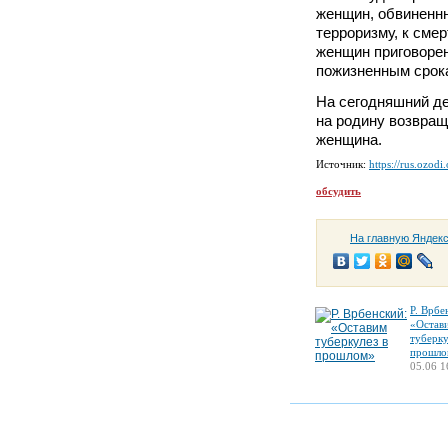
женщин, обвиненнн
терроризму, к смер
женщин приговорен
пожизненным срок
На сегодняшний де
на родину возвращ
женщина.
Источник:
https://rus.ozodi
обсудить
На главную Яндек
Р. Врбе
«Остав
туберку
прошло
05.06 1