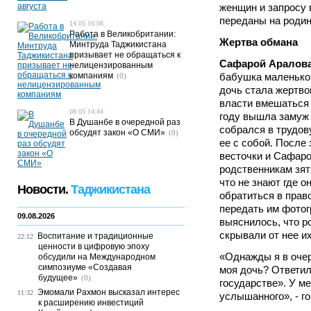
женщин и запросу 
переданы на родин
14.05 16:08
Работа в Великобритании:
Жертва обмана
Минтруда Таджикистана
призывает не обращаться к
Сафарой Аралов
нелицензированным
компаниям
бабушка маленьког
(0)
дочь стала жертво
власти вмешаться 
08.05 14:44
году вышла замуж 
В Душанбе в очередной раз
собрался в трудов
обсудят закон «О СМИ»
(0)
ее с собой. После 
весточки и Сафаро
родственникам зятя
что не знают где 
Новости.
Таджикистана
обратиться в прав
передать им фотог
09.08.2026
выяснилось, что р
скрывали от нее и
Воспитание и традиционные
22:12
ценности в цифровую эпоху
«Однажды я в очер
обсудили на Международном
симпозиуме «Создавая
моя дочь? Ответил
будущее»
(0)
государстве». У ме
Эмомали Рахмон высказал интерес
11:32
услышанного», - г
к расширению инвестиций