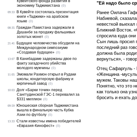
Кувейтского фонда развития в
"Ей надо было ср
экономику Таджикистана
(0)
В Кувейте состоялась презентация
Ранее Оилача Гаф
09:33
книги «Таджики» на арабском
Набиевой, сказала
языке
(0)
невесткой выехал в
Граждан Пакистана задержали в
08:35
Ближний Восток. 
Душанбе за продажу фальшивых
спросила куда они
золотых монет
(0)
Сын лишь просил п
Будущее человечества обсудили на
21:41
последний раз гово
Международном симпозиуме
«Создавая будущее»
(0)
должна была родит
вернуться», - гово
В Канибадаме задержаны двое по
13:07
факту загадочного убийства
молодого мужчины
Отец Сафаргуль -
(0)
«Женщина -мусуль
Эмомали Рахмон открыл в Рудаки
11:05
школы, кондитерскую фабрику и
мужем. Таковы наш
кирпичный завод
(0)
Понятно, что это 
Долг «Барки точик» перед
10:03
как только она узн
Сангтудинской ГЭС-1 перевалил за
бросить и ехать д
$331 миллион
(0)
Юношеская сборная Таджикистана
09:59
вышла в финальную часть Кубка
Азии по футболу
(0)
Стали известны имена победителей
13:33
«Евразия-Кинофест»
(0)