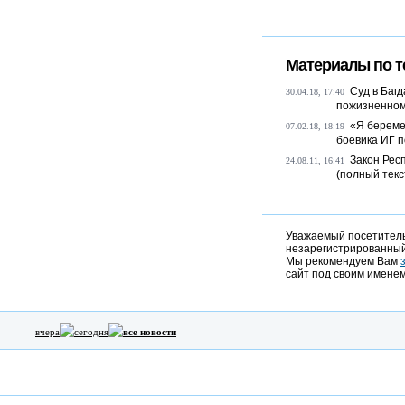
Материалы по т
Суд в Баг
30.04.18, 17:40
пожизненному
«Я береме
07.02.18, 18:19
боевика ИГ п
Закон Рес
24.08.11, 16:41
(полный текс
Уважаемый посетитель,
незарегистрированный
Мы рекомендуем Вам
сайт под своим именем
вчера
сегодня
все новости