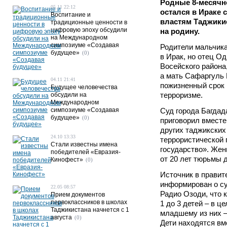
Родные 8-месячн
05.11 22:12
остался в Ираке 
Воспитание и
властям Таджикис
традиционные ценности в
цифровую эпоху обсудили
на родину.
на Международном
симпозиуме «Создавая
Родители мальчика
будущее»
(0)
в Ирак, но отец О
Восейского района
а мать Сафаргуль 
04.11 21:41
пожизненный срок 
Будущее человечества
терроризме.
обсудили на
Международном
симпозиуме «Создавая
Суд города Багдада
будущее»
(0)
приговорил вместе
других таджикских
24.10 13:33
террористической 
Стали известны имена
государство». Жен
победителей «Евразия-
от 20 лет тюрьмы 
Кинофест»
(0)
Источник в правит
информирован о су
22.05 08:57
Радио Озоди, что 
Прием документов
первоклассников в школах
1 до 3 детей – в 
Таджикистана начнется с 1
младшему из них –
августа
(0)
Дети находятся вм