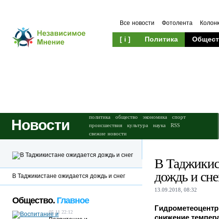
Все новости
Фотолента
Колон
[ i ]
Политика
Общест
Происшествия
Культура
политика
общество
экономика
спорт
Новости
происшествия
культура
наука
RSS
свежие новости
В Таджикис
дождь и сне
В Таджикистане ожидается дождь и снег
13.09.2018, 08:32
Общество.
Главное
Гидрометеоцентр
05.11 22:12
снижение темпера