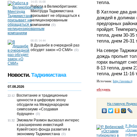
тепла.
14.05 16:08
Работа в Великобритании:
Минтруда Таджикистана
В Хатлоне два дня
призывает не обращаться к
дождей в долинах н
нелицензированным
предгорных район
компаниям
(0)
пройдет. Температ
тепла, днем 30-35 
тепла, днем 26-31 
08.05 14:44
В Душанбе в очередной раз
обсудят закон «О СМИ»
На севере Таджики
(0)
дождь прольет тол
горах выпадет сне
8-13 тепла, днем 2
тепла, днем 11-16 
Новости.
Таджикистана
Источник:
http://avesta.tj
07.08.2026
обсудить
Воспитание и традиционные
22:12
ценности в цифровую эпоху
На главную Яндек
обсудили на Международном
симпозиуме «Создавая
будущее»
(0)
Эмомали Рахмон высказал интерес
11:32
к расширению инвестиций
Р. Врбе
Кувейтского фонда развития в
«Остав
экономику Таджикистана
(0)
туберку