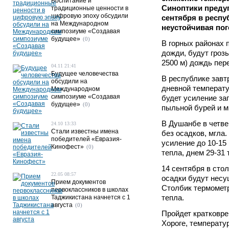
Воспитание и
Синоптики предуп
традиционные ценности в
цифровую эпоху обсудили
сентября в респу
на Международном
неустойчивая пог
симпозиуме «Создавая
будущее»
(0)
В горных районах 
дожди, будут гроз
2500 м) дождь пере
04.11 21:41
Будущее человечества
В республике завт
обсудили на
дневной температу
Международном
симпозиуме «Создавая
будет усиление зап
будущее»
(0)
пыльной бурей и м
В Душанбе в четве
24.10 13:33
Стали известны имена
без осадков, мгла.
победителей «Евразия-
усиление до 10-15 
Кинофест»
(0)
тепла, днем 29-31 
14 сентября в сто
22.05 08:57
осадки будут несу
Прием документов
Столбик термометр
первоклассников в школах
тепла.
Таджикистана начнется с 1
августа
(0)
Пройдет кратковре
Хороге, температу