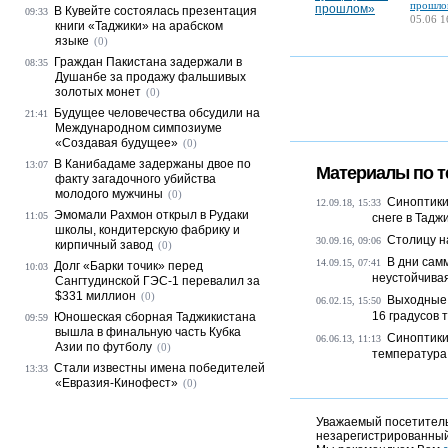
прошло
В Кувейте состоялась презентация
09:33
05.06 1
книги «Таджики» на арабском
языке
(0)
Граждан Пакистана задержали в
08:35
Душанбе за продажу фальшивых
золотых монет
(0)
Будущее человечества обсудили на
21:41
Международном симпозиуме
«Создавая будущее»
(0)
В Канибадаме задержаны двое по
13:07
Материалы по т
факту загадочного убийства
молодого мужчины
(0)
Синоптики
12.09.18, 15:33
Эмомали Рахмон открыл в Рудаки
11:05
снеге в Тадж
школы, кондитерскую фабрику и
Столицу н
30.09.16, 09:06
кирпичный завод
(0)
В дни сам
14.09.15, 07:41
Долг «Барки точик» перед
10:03
неустойчива
Сангтудинской ГЭС-1 перевалил за
$331 миллион
(0)
Выходные 
06.02.15, 15:50
16 градусов 
Юношеская сборная Таджикистана
09:59
вышла в финальную часть Кубка
Синоптики
06.06.13, 11:13
Азии по футболу
(0)
температура
Стали известны имена победителей
13:33
«Евразия-Кинофест»
(0)
Уважаемый посетитель,
незарегистрированный