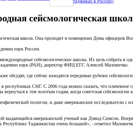
таджиках в России»
родная сейсмологическая школ
логическая школа. Она проходит в помещении Дома офицеров В
демии наук России.
международные сейсмологические школы. Их цель собрать в одн
 Академии наук (РАН), директор ФИЦ ЕГС Алексей Маловичко.
кже обсудят, где сейчас находятся передовые рубежи сейсмологи
 в республиках СНГ. С 2006 года можно сказать, что плачевное
 вернуться к тем золотым годам, когда советская сейсмология з
геофизический полигон, и даже американские исследователи с 
ой выдающийся американский ученый как Дэвид Симсон. Впервые 
 к Республике Таджикистан очень большой», - отметил Маловичк