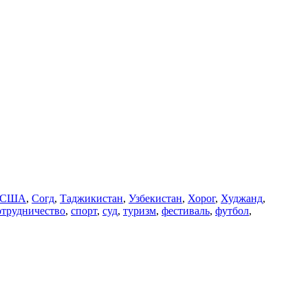
США
,
Согд
,
Таджикистан
,
Узбекистан
,
Хорог
,
Худжанд
,
отрудничество
,
спорт
,
суд
,
туризм
,
фестиваль
,
футбол
,