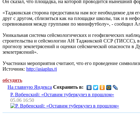
Он сказал, что площадка, на которой проводится нынешний фо
«Таджикская сторона предоставила нам все необходимое для ег
друг с другом, сблизиться как на площадке школы, так и в неф
соревнования между группами по минифутболу», - сообщил А
Уникальная система сейсмологических и геофизических набл
строительства и сейсмологии АН Таджикской ССР (ТИССС), в 
прогнозу землетрясений и оценки сейсмической опасности в 
землетрясений».
Участники мероприятия считают, что его проведение символиз
Источник:
http://asiaplus.tj
обсудить
На главную Яндекса
Сохранить в:
Р. Врбенский: «Оставим туберкулез в прошлом»
05.06 16:50