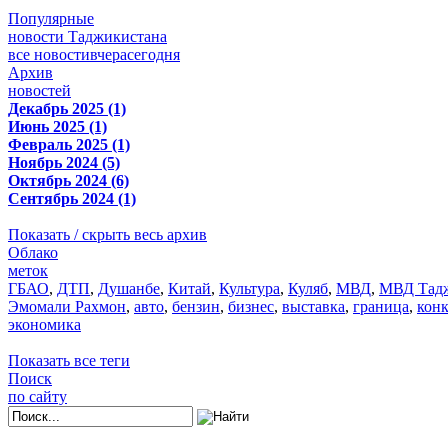
Популярные
новости Таджикистана
все новости
вчера
сегодня
Архив
новостей
Декабрь 2025 (1)
Июнь 2025 (1)
Февраль 2025 (1)
Ноябрь 2024 (5)
Октябрь 2024 (6)
Сентябрь 2024 (1)
Показать / скрыть весь архив
Облако
меток
ГБАО
,
ДТП
,
Душанбе
,
Китай
,
Культура
,
Куляб
,
МВД
,
МВД Тадж
Эмомали Рахмон
,
авто
,
бензин
,
бизнес
,
выставка
,
граница
,
кон
экономика
Показать все теги
Поиск
по сайту