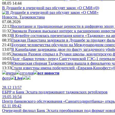
08.05 14:44
В Душанбе в очередной раз обсудят закон «О СМИ»
(0)
Новости.
Таджикистана
07.08.2026
22:12
Воспитание и традиционные ценности в цифровую эпоху
11:32
Эмомали Рахмон высказал интерес к расширению инвести
09:33
В Кувейте состоялась презентация книги «Таджики» на а
08:35
Граждан Пакистана задержали в Душанбе за продажу фал
21:41
Будущее человечества обсудили на Международном симпо
13:07
В Канибадаме задержаны двое по факту загадочного уби
11:05
Эмомали Рахмон открыл в Рудаки школы, кондитерскую 
10:03
Долг «Барки точик» перед Сангтудинской ГЭС-1 перевали
09:59
Юношеская сборная Таджикистана вышла в финальную ча
13:33
Стали известны имена победителей «Евразия-Кинофест»
(
вчера
сегодня
все новости
фото
Live
28.12 13:57
ЕБРР и Банк Эсхата поддерживают таджикских ретейлеров
19.05 16:54
Центр банковского обслуживания «Саноатсодиротбанка» откр
02.11 09:42
Очередной филиал Банк Эсхата преобразован под формат ново