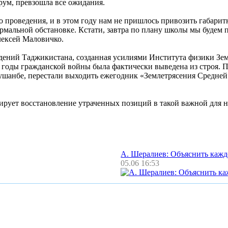
рум, превзошла все ожидания.
о проведения, и в этом году нам не пришлось привозить габари
ормальной обстановке. Кстати, завтра по плану школы мы будем 
лексей Маловичко.
юдений Таджикистана, созданная усилиями Института физики З
годы гражданской войны была фактически выведена из строя. П
Душанбе, перестали выходить ежегодник «Землетрясения Средне
ирует восстановление утраченных позиций в такой важной для н
А. Шералиев: Объяснить каж
05.06 16:53