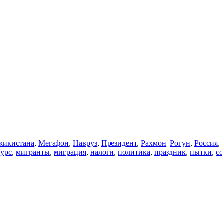
икистана
,
Мегафон
,
Навруз
,
Президент
,
Рахмон
,
Рогун
,
Россия
,
курс
,
мигранты
,
миграция
,
налоги
,
политика
,
праздник
,
пытки
,
с