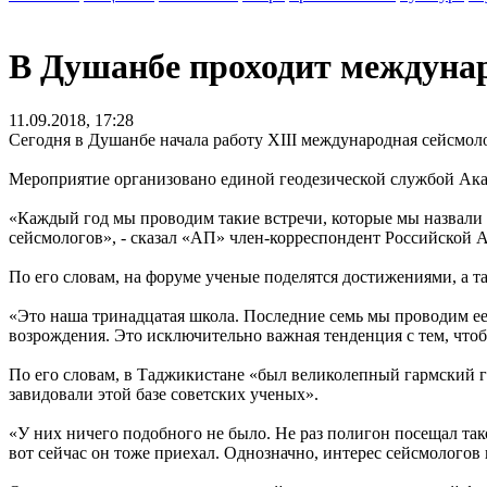
В Душанбе проходит междуна
11.09.2018, 17:28
Сегодня в Душанбе начала работу XIII международная сейсмо
Мероприятие организовано единой геодезической службой Ака
«Каждый год мы проводим такие встречи, которые мы назвали 
сейсмологов», - сказал «АП» член-корреспондент Российской
По его словам, на форуме ученые поделятся достижениями, а та
«Это наша тринадцатая школа. Последние семь мы проводим ее
возрождения. Это исключительно важная тенденция с тем, чтобы
По его словам, в Таджикистане «был великолепный гармский 
завидовали этой базе советских ученых».
«У них ничего подобного не было. Не раз полигон посещал так
вот сейчас он тоже приехал. Однозначно, интерес сейсмологов