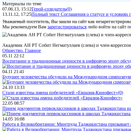
Материалы по теме
07.06.13, 15:12
Герой-созидатель
(0)
13.11.12, 17:25
Полный текст Соглашения о статусе и условиях 
Уважаемый посетитель, Вы зашли на сайт как незарегистриров
Мы рекомендуем Вам
зарегистрироваться
либо войти на сайт п
Академик АН РТ Собит Негматуллаев (слева) и член-корресп
Общество.
Главное
05.11 22:12
Воспитание и традиционные ценности в цифровую эпоху обсу
04.11 21:41
Будущее человечества обсудили на Международном симпозиум
24.10 13:33
Стали известны имена победителей «Евразия-Кинофест»
(0)
22.05 08:57
Прием документов первоклассников в школах Таджикистана нач
14.05 16:08
Работа в Великобритании: Минтруда Таджикистана призывает