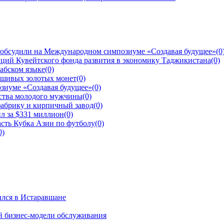
 обсудили на Международном симпозиуме «Создавая будущее»
(0
ций Кувейтского фонда развития в экономику Таджикистана
(0)
рабском языке
(0)
ьшивых золотых монет
(0)
зиуме «Создавая будущее»
(0)
йства молодого мужчины
(0)
фабрику и кирпичный завод
(0)
л за $331 миллион
(0)
сть Кубка Азии по футболу
(0)
0)
ылся в Истаравшане
й бизнес-модели обслуживания