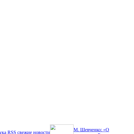
М. Шевченко: «О
ука
RSS
свежие новости