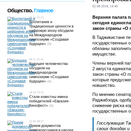
02.08.2018, 14:40
Общество.
Главное
Верхняя палата 
05.11 22:12
Воспитание и
сегодня единогл
традиционные ценности в
закон страны «О 
цифровую эпоху обсудили
на Международном
В Таджикистане пе
симпозиуме «Создавая
государственных о
будущее»
(0)
обязаны заполнить
имуществе.
04.11 21:41
Члены верхней па
Будущее человечества
обсудили на
2 августа единогл
Международном
закон страны «О г
симпозиуме «Создавая
которые предусма
будущее»
(0)
новшество.
24.10 13:33
По мнению сенато
Стали известны имена
Раджабзода, одоб
победителей «Евразия-
снижение риска ко
Кинофест»
(0)
государственных о
22.05 08:57
Госслужащие Та
Прием документов
своих доходах 
первоклассников в школах