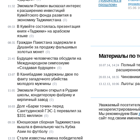
прошло
Эмомали Рахмон высказал интерес
11:32
05.06 1
к расширению инвестиций
Кувейтского фонда развития в
экономику Таджикистана
(0)
В Кувейте состоялась презентация
09:33
книги «Таджики» на арабском
языке
(0)
Граждан Пакистана задержали в
08:35
Душанбе за продажу фальшивых
золотых монет
(0)
Материалы по т
Будущее человечества обсудили на
21:41
Международном симпозиуме
Полный те
10.07.14, 14:24
«Создавая будущее»
(0)
расширенном 
В Канибадаме задержаны двое по
13:07
Чиновники
20.03.14, 18:35
факту загадочного убийства
молодого мужчины
Льготы: р
(0)
13.12.13, 10:06
Эмомали Рахмон открыл в Рудаки
11:05
школы, кондитерскую фабрику и
кирпичный завод
(0)
Уважаемый посетитель,
Долг «Барки точик» перед
10:03
незарегистрированный
Сангтудинской ГЭС-1 перевалил за
Мы рекомендуем Вам
$331 миллион
(0)
сайт под своим именем
Юношеская сборная Таджикистана
09:59
вышла в финальную часть Кубка
Азии по футболу
(0)
Стали известны имена победителей
13:33