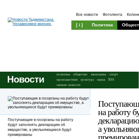
Все новости
Фотолента
Колон
[ i ]
Политика
Общест
Происшествия
Культура
политика
общество
экономика
спорт
Новости
происшествия
культура
наука
RSS
свежие новости
Поступающи
на работу б
декларацию
Поступающие в госорганы на работу
будут заполнять декларацию об
а увольняю
имуществе, а увольняющиеся будут
премированы
премирова