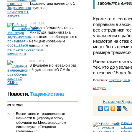
заполнять ежего
Таджикистана начнется с 1
августа
(0)
Кроме того, согла
14.05 16:08
поправкам в закон
Работа в Великобритании:
все сотрудники го
Минтруда Таджикистана
увольнении с рабо
призывает не обращаться к
несмотря на стаж 
нелицензированным
компаниям
(0)
могут быть преми
размере трехмесяч
Ранее такие льгот
08.05 14:44
В Душанбе в очередной раз
тех, кто до уволь
обсудят закон «О СМИ»
(0)
в течение 15 лет б
Источник:
http://asiaplus.tj
обсудить
Новости.
Таджикистана
На главную Яндек
09.08.2026
Воспитание и традиционные
22:12
ценности в цифровую эпоху
обсудили на Международном
Р. Врбе
симпозиуме «Создавая
«Остав
будущее»
туберку
(0)