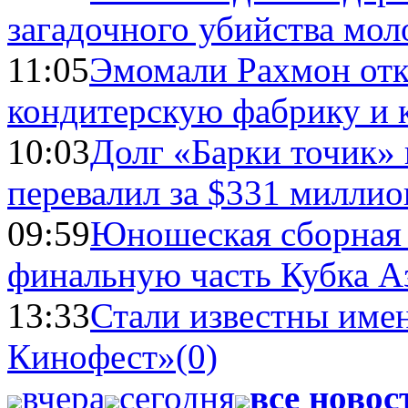
загадочного убийства мо
11:05
Эмомали Рахмон отк
кондитерскую фабрику и 
10:03
Долг «Барки точик»
перевалил за $331 миллио
09:59
Юношеская сборная
финальную часть Кубка А
13:33
Стали известны имен
Кинофест»
(0)
вчера
сегодня
все новос