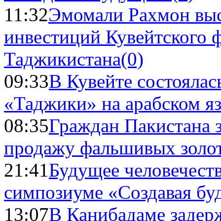
11:32
Эмомали Рахмон выс
инвестиций Кувейтского ф
Таджикистана
(0)
09:33
В Кувейте состоялас
«Таджики» на арабском я
08:35
Граждан Пакистана 
продажу фальшивых золо
21:41
Будущее человечест
симпозиуме «Создавая бу
13:07
В Канибадаме задер