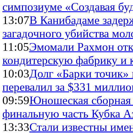
симпозиуме «Создавая бу
13:07
В Канибадаме задер
загадочного убийства мо
11:05
Эмомали Рахмон отк
кондитерскую фабрику и 
10:03
Долг «Барки точик»
перевалил за $331 миллио
09:59
Юношеская сборная
финальную часть Кубка А
13:33
Стали известны имен