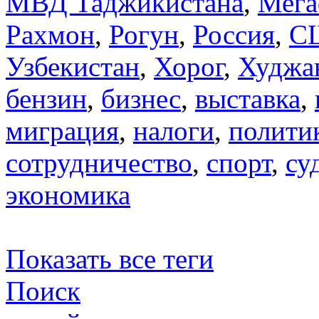
МВД Таджикистана
,
Мега
Рахмон
,
Рогун
,
Россия
,
С
Узбекистан
,
Хорог
,
Худжа
бензин
,
бизнес
,
выставка
,
миграция
,
налоги
,
полити
сотрудничество
,
спорт
,
су
экономика
Показать все теги
Поиск