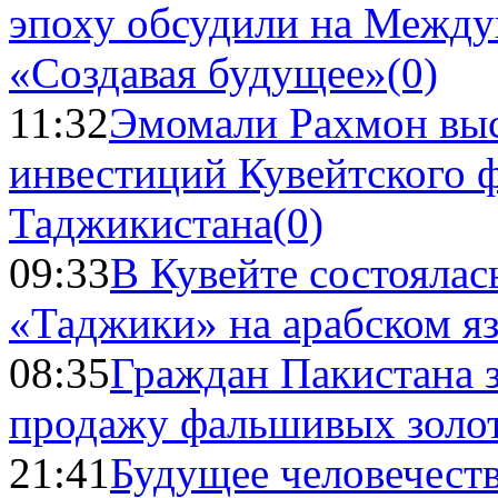
эпоху обсудили на Межд
«Создавая будущее»
(0)
11:32
Эмомали Рахмон выс
инвестиций Кувейтского ф
Таджикистана
(0)
09:33
В Кувейте состоялас
«Таджики» на арабском я
08:35
Граждан Пакистана 
продажу фальшивых золо
21:41
Будущее человечест