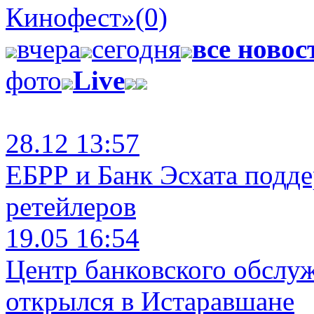
Кинофест»
(0)
вчера
сегодня
все новос
фото
Live
28.12 13:57
ЕБРР и Банк Эсхата подд
ретейлеров
19.05 16:54
Центр банковского обслу
открылся в Истаравшане