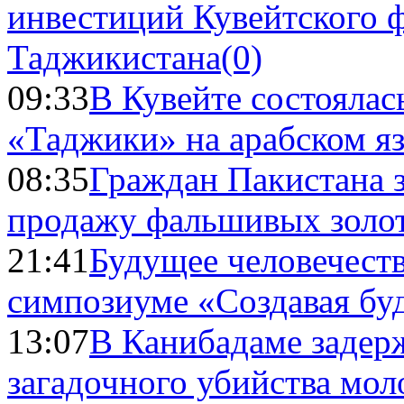
инвестиций Кувейтского ф
Таджикистана
(0)
09:33
В Кувейте состоялас
«Таджики» на арабском я
08:35
Граждан Пакистана 
продажу фальшивых золо
21:41
Будущее человечест
симпозиуме «Создавая бу
13:07
В Канибадаме задер
загадочного убийства мо