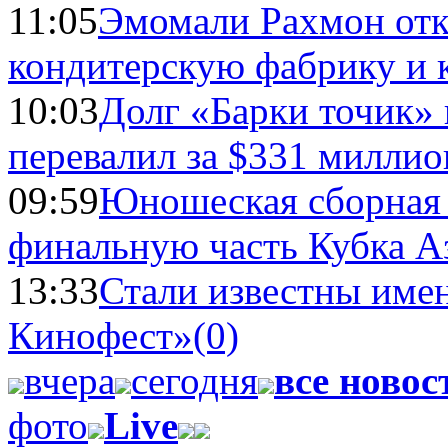
11:05
Эмомали Рахмон отк
кондитерскую фабрику и 
10:03
Долг «Барки точик»
перевалил за $331 миллио
09:59
Юношеская сборная
финальную часть Кубка А
13:33
Стали известны имен
Кинофест»
(0)
вчера
сегодня
все новос
фото
Live