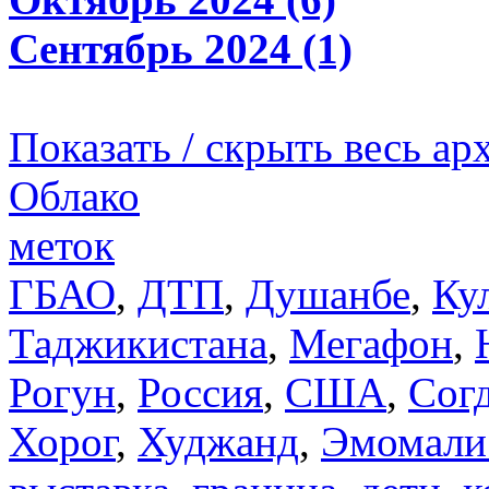
Сентябрь 2024 (1)
Показать / скрыть весь ар
Облако
меток
ГБАО
,
ДТП
,
Душанбе
,
Ку
Таджикистана
,
Мегафон
,
Рогун
,
Россия
,
США
,
Сог
Хорог
,
Худжанд
,
Эмомали