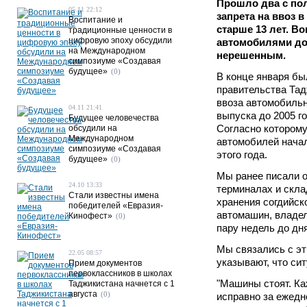
Прошло два с по
05.11 22:12
запрета на ввоз 
Воспитание и
старше 13 лет. В
традиционные ценности в
цифровую эпоху обсудили
автомобилями до 
на Международном
нерешенным.
симпозиуме «Создавая
будущее»
(0)
В конце января бы
правительства Та
ввоза автомобиль
04.11 21:41
выпуска до 2005 г
Будущее человечества
Согласно которому
обсудили на
Международном
автомобилей начал
симпозиуме «Создавая
этого года.
будущее»
(0)
Мы ранее писали о
24.10 13:33
терминалах и скла
Стали известны имена
хранения согдийск
победителей «Евразия-
автомашин, владе
Кинофест»
(0)
пару недель до дня
Мы связались с эт
22.05 08:57
указывают, что си
Прием документов
первоклассников в школах
"Машины стоят. К
Таджикистана начнется с 1
августа
(0)
исправно за ежедн