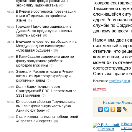
Кувейтского фонда развития в
товаров составляе
экономику Таджикистана
(0)
Таможенной служб
В Кувейте состоялась презентация
09:33
сложившейся ситу
книги «Таджики» на арабском
адрес Регионально
языке
(0)
службы по Согдийс
Граждан Пакистана задержали в
08:35
данному вопросу не
Душанбе за продажу фальшивых
золотых монет
(0)
Напомним, две нед
Будущее человечества обсудили на
21:41
письменный запро
Международном симпозиуме
«Создавая будущее»
(0)
ответили, что реше
компетенции, и по
В Канибадаме задержаны двое по
13:07
факту загадочного убийства
может быть отмене
молодого мужчины
(0)
соответствующего 
Эмомали Рахмон открыл в Рудаки
11:05
Опять же правител
школы, кондитерскую фабрику и
кирпичный завод
(0)
Источник:
http://asiaplus.tj
Долг «Барки точик» перед
10:03
обсудить
Сангтудинской ГЭС-1 перевалил за
$331 миллион
(0)
Юношеская сборная Таджикистана
09:59
На главную Яндек
вышла в финальную часть Кубка
Азии по футболу
(0)
Стали известны имена победителей
13:33
«Евразия-Кинофест»
(0)
Р. Врбе
«Остав