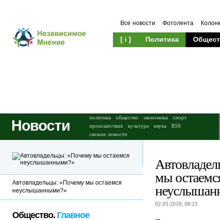
Все новости
Фотолента
Колон
[ i ]
Политика
Общест
Происшествия
Культура
политика
общество
экономика
спорт
Новости
происшествия
культура
наука
RSS
свежие новости
Автовладел
мы остаемс
Автовладельцы: «Почему мы остаемся
неуслышан
неуслышанными?»
02.05.2018, 08:21
Общество.
Главное