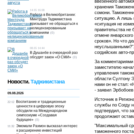
ввезенного автомо
хранения Таможен
14.05 16:08
сомони. Таможенни
Работа в Великобритании:
ситуацию. А лишь 
Минтруда Таджикистана
«ситуация не изме
призывает не обращаться к
нелицензированным
правительства не 
компаниям
(0)
отмене январского
сроков». Но что д
неуслышанными?",
08.05 14:44
согдийских авто-п
В Душанбе в очередной раз
обсудят закон «О СМИ»
(0)
За комментариями
заместителю начал
управления тамож
области Султону Э
Новости.
Таджикистана
нами он не стал: 
- заявил Эрбобоев
09.08.2026
Источник в Регио
Воспитание и традиционные
22:12
службы по Согду н
ценности в цифровую эпоху
подтвердил, что 
обсудили на Международном
симпозиуме «Создавая
продолжают остава
будущее»
(0)
"Максимальный сро
Эмомали Рахмон высказал интерес
11:32
к расширению инвестиций
таможенного пост