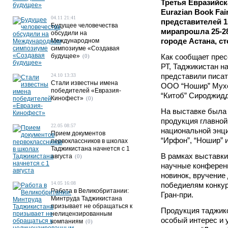
Третья Евразийс
Eurazian Book Fai
04.11 21:41
представителей 1
Будущее человечества
мирапрошла 25-28
обсудили на
городе Астана, ст
Международном
симпозиуме «Создавая
будущее»
Как сообщает прес
(0)
РТ, Таджикистан 
представили писат
24.10 13:33
Стали известны имена
ООО “Ношир” Мухс
победителей «Евразия-
“Китоб” Сироджид
Кинофест»
(0)
На выставке была
продукция главной
22.05 08:57
национальной энци
Прием документов
“Ирфон”, “Ношир” и
первоклассников в школах
Таджикистана начнется с 1
В рамках выставк
августа
(0)
научные конферен
новинок, вручение
14.05 16:08
победиелям конкур
Работа в Великобритании:
Гран-при.
Минтруда Таджикистана
призывает не обращаться к
Продукция таджик
нелицензированным
особый интерес и у
компаниям
(0)