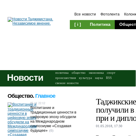
Все новости
Фотолента
Колон
[ i ]
Политика
Общест
Происшествия
Культура
политика
общество
экономика
спорт
Новости
происшествия
культура
наука
RSS
свежие новости
Общество.
Главное
Таджикские
05.11 22:12
получили в 
Воспитание и
традиционные ценности в
при и дипл
цифровую эпоху обсудили
на Международном
симпозиуме «Создавая
01.05.2018, 17:30
будущее»
(0)