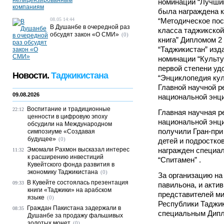
номинации “Лучший
была награждена к
08.05 14:44
“Методическое пос
В Душанбе в очередной раз
класса таджикской
обсудят закон «О СМИ»
(0)
книга” Дипломом 2
“Таджикистан” изд
номинации “Культу
первой степени уд
Новости.
Таджикистана
“Энциклопедия кул
Главной научной р
09.08.2026
национальной энц
Воспитание и традиционные
22:12
Главная научная р
ценности в цифровую эпоху
национальной энци
обсудили на Международном
получили Гран-при
симпозиуме «Создавая
будущее»
(0)
детей и подростко
Эмомали Рахмон высказал интерес
награжден специа
11:32
к расширению инвестиций
“Спитамен” .
Кувейтского фонда развития в
экономику Таджикистана
(0)
За организацию на
В Кувейте состоялась презентация
09:33
павильона, и акти
книги «Таджики» на арабском
представителей м
языке
(0)
Республики Таджи
Граждан Пакистана задержали в
08:35
специальным Дип
Душанбе за продажу фальшивых
золотых монет
(0)