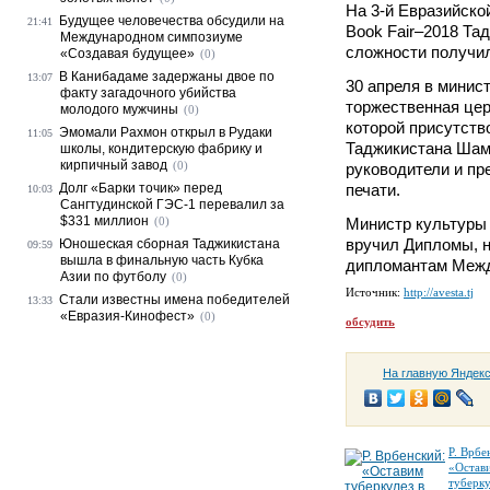
На 3-й Евразийско
Будущее человечества обсудили на
21:41
Book Fair–2018 Та
Международном симпозиуме
сложности получил
«Создавая будущее»
(0)
В Канибадаме задержаны двое по
13:07
30 апреля в минис
факту загадочного убийства
торжественная цер
молодого мужчины
(0)
которой присутств
Эмомали Рахмон открыл в Рудаки
11:05
Таджикистана Шам
школы, кондитерскую фабрику и
кирпичный завод
(0)
руководители и пр
Долг «Барки точик» перед
печати.
10:03
Сангтудинской ГЭС-1 перевалил за
$331 миллион
(0)
Министр культуры
вручил Дипломы, н
Юношеская сборная Таджикистана
09:59
вышла в финальную часть Кубка
дипломантам Межд
Азии по футболу
(0)
Источник:
http://avesta.tj
Стали известны имена победителей
13:33
«Евразия-Кинофест»
(0)
обсудить
На главную Яндек
Р. Врбе
«Остав
туберку