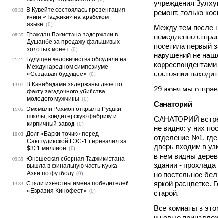
учреждения Зулху
В Кувейте состоялась презентация
09:33
ремонт, только ко
книги «Таджики» на арабском
языке
(0)
Между тем после н
Граждан Пакистана задержали в
08:35
немедленно отправ
Душанбе за продажу фальшивых
посетила первый з
золотых монет
(0)
нарушений не нашл
Будущее человечества обсудили на
21:41
корреспондентами 
Международном симпозиуме
состоянии находит
«Создавая будущее»
(0)
В Канибадаме задержаны двое по
13:07
29 июня мы отправ
факту загадочного убийства
молодого мужчины
(0)
Санаторий
Эмомали Рахмон открыл в Рудаки
11:05
школы, кондитерскую фабрику и
САНАТОРИЙ встрети
кирпичный завод
(0)
не видно: у них п
Долг «Барки точик» перед
10:03
отделение №1, гд
Сангтудинской ГЭС-1 перевалил за
дверь входим в уз
$331 миллион
(0)
в нем видны дерев
Юношеская сборная Таджикистана
09:59
здании - прохлада
вышла в финальную часть Кубка
Азии по футболу
(0)
но постельное бел
яркой расцветке. 
Стали известны имена победителей
13:33
«Евразия-Кинофест»
(0)
старой.
Все комнаты в это
и новые принадлеж