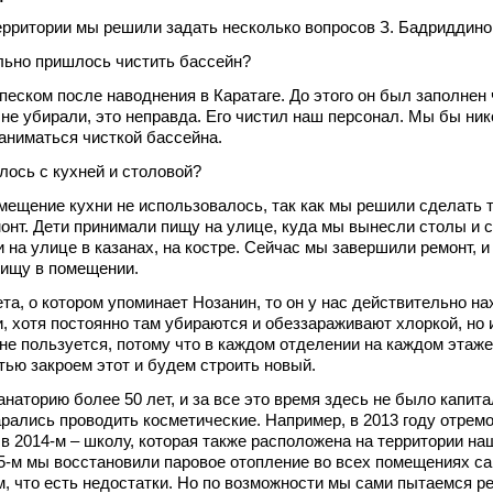
рритории мы решили задать несколько вопросов З. Бадриддино
льно пришлось чистить бассейн?
 песком после наводнения в Каратаге. До этого он был заполнен
 не убирали, это неправда. Его чистил наш персонал. Мы бы ник
аниматься чисткой бассейна.
илось с кухней и столовой?
омещение кухни не использовалось, так как мы решили сделать 
онт. Дети принимали пищу на улице, куда мы вынесли столы и с
 на улице в казанах, на костре. Сейчас мы завершили ремонт, и
пищу в помещении.
та, о котором упоминает Нозанин, то он у нас действительно на
, хотя постоянно там убираются и обеззараживают хлоркой, но 
 не пользуется, потому что в каждом отделении на каждом этаже
тью закроем этот и будем строить новый.
наторию более 50 лет, и за все это время здесь не было капита
арались проводить косметические. Например, в 2013 году отрем
 в 2014-м – школу, которая также расположена на территории на
5-м мы восстановили паровое отопление во всех помещениях са
м, что есть недостатки. Но по возможности мы сами пытаемся р