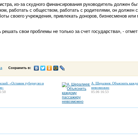
стра, из-за скудного финансирования руководитель должен бы
м, работать с обществом, работать с родителями, он должен 
боты своего учреждения, привлекать доноров, бизнесменов или
ь решать свои проблемы не только за счет государства», - отме
са
Сохранить в:
нский: «Оставим туберкулез в
А. Шералиев: Объяснить кажд
м»
невозможно
6:50
05.06 16:53