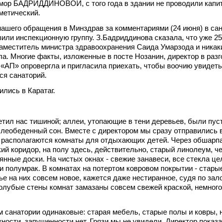
мор БАДРИДДИНОВОЙ, с того года в здании не проводили капи
сметический.
ашего обращения в Минздрав за комментариями (24 июня) в са
или инспекционную группу. З.Бадриддинова сказала, что уже 25
аместитель министра здравоохранения Саида Умарзода и никак
а. Многие факты, изложенные в посте Нозанин, директор в разг
«АП» опровергла и пригласила приехать, чтобы воочию увидеть,
ся санаторий.
ились в Каратаг.
л нас тишиной; аллеи, утопающие в тени деревьев, были пус
ослеобеденный сон. Вместе с директором мы сразу отправились 
е располагаются комнаты для отдыхающих детей. Через обшарп
кий коридор, на полу здесь, действительно, старый линолеум, ч
янные доски. На чистых окнах - свежие занавеси, все стекла це
 и полумрак. В комнатах на потертом ковровом покрытии - старые
ье на них совсем новое, кажется даже нестиранное, судя по зал
Голубые стены комнат замазаны совсем свежей краской, немного 
м санатории одинаковые: старая мебель, старые полы и ковры, 
ности, запущенности нет. Грязи мы не увидели. Директор показа