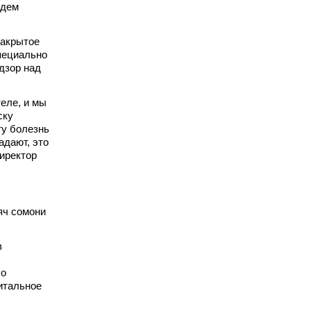
едем
закрытое
специально
адзор над
теле, и мы
ску
ту болезнь
адают, это
директор
яч сомони
в
ло
питальное