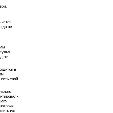
вой.
 чистой
огда не
там
тулья.
 дети
ходится в
им
 есть свой
льного
онтировали
шего
натория.
ешить их: