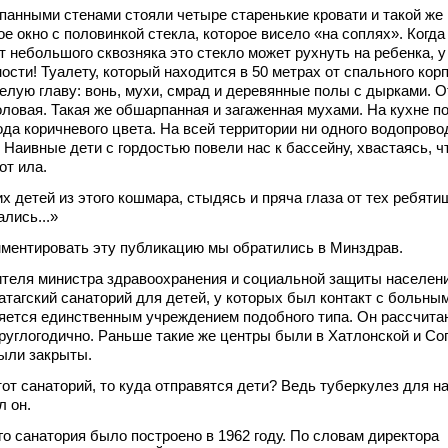
панными стенами стояли четыре старенькие кровати и такой же
е окно с половинкой стекла, которое висело «на соплях». Когда
т небольшого сквозняка это стекло может рухнуть на ребенка, у
ости! Туалету, который находится в 50 метрах от спального корп
елую главу: вонь, мухи, смрад и деревянные полы с дырками.
оловая. Такая же обшарпанная и загаженная мухами. На кухне п
ода коричневого цвета. На всей территории ни одного водопрово
 Наивные дети с гордостью повели нас к бассейну, хвастаясь, ч
от ила.
 детей из этого кошмара, стыдясь и пряча глаза от тех ребяти
лись...»
ментировать эту публикацию мы обратились в Минздрав.
ителя министра здравоохранения и социальной защиты населен
агский санаторий для детей, у которых был контакт с больны
яется единственным учреждением подобного типа. Он рассчитан
круглогодично. Раньше такие же центры были в Хатлонской и Со
были закрыты.
от санаторий, то куда отправятся дети? Ведь туберкулез для на
л он.
го санатория было построено в 1962 году. По словам директора