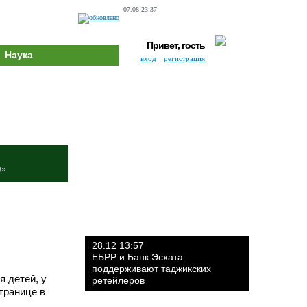
07.08 23:37
Привет, гость
Наука
вход
регистрация
и»
28.12 13:57
ЕБРР и Банк Эсхата
поддерживают таджикских
я детей, у
ретейлеров
транице в