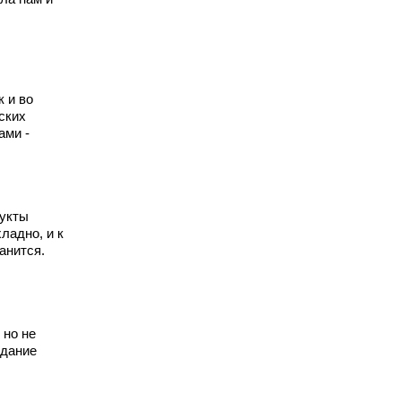
 и во
ских
ами -
дукты
ладно, и к
анится.
 но не
здание