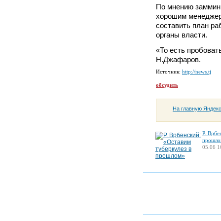
По мнению заммини
хорошим менеджеро
составить план ра
органы власти.
«То есть пробоват
Н.Джафаров.
Источник:
http://news.tj
обсудить
На главную Яндек
Р. Врбе
прошло
05.06 1