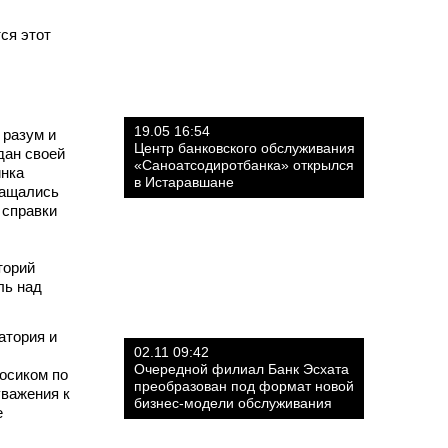
ся этот
19.05 16:54
 разум и
Центр банковского обслуживания
дан своей
«Саноатсодиротбанка» открылся
инка
в Истаравшане
ращались
 справки
торий
ль над
атория и
02.11 09:42
Очередной филиал Банк Эсхата
осиком по
преобразован под формат новой
уважения к
бизнес-модели обслуживания
е