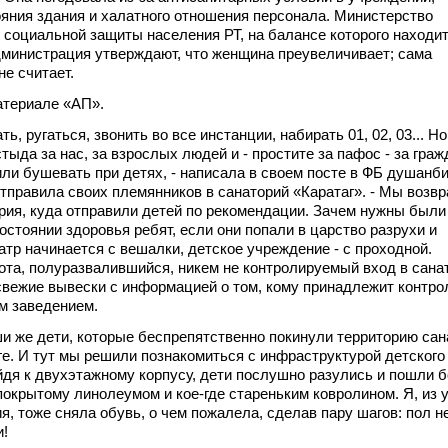
ояния здания и халатного отношения персонала. Министерство
 социальной защиты населения РТ, на балансе которого находит
администрация утверждают, что женщина преувеличивает; сама
не считает.
атериале «АП».
 ругаться, звонить во все инстанции, набирать 01, 02, 03... Но
тыда за нас, за взрослых людей и - простите за пафос - за граж
или бушевать при детях, - написала в своем посте в ФБ душанб
отправила своих племянников в санаторий «Каратаг». - Мы возв
ория, куда отправили детей по рекомендации. Зачем нужны были
остоянии здоровья ребят, если они попали в царство разрухи и
атр начинается с вешалки, детское учреждение - с проходной.
та, полуразвалившийся, никем не контролируемый вход в сана
вежие вывески с информацией о том, кому принадлежит контро
м заведением.
и же дети, которые беспрепятственно покинули территорию сан
ге. И тут мы решили познакомиться с инфраструктурой детского
дя к двухэтажному корпусу, дети послушно разулись и пошли б
покрытому линолеумом и кое-где стареньким ковролином. Я, из 
я, тоже сняла обувь, о чем пожалела, сделав пару шагов: пол н
и!