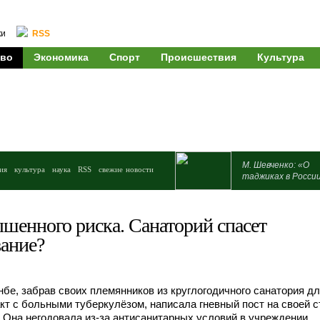
ки
RSS
во
Экономика
Спорт
Происшествия
Культура
М. Шевченко: «О
ия
культура
наука
RSS
свежие новости
таджиках в Росси
шенного риска. Санаторий спасет
ание?
е, забрав своих племянников из круглогодичного санатория дл
кт с больными туберкулёзом, написала гневный пост на своей с
 Она негодовала из-за антисанитарных условий в учреждении,