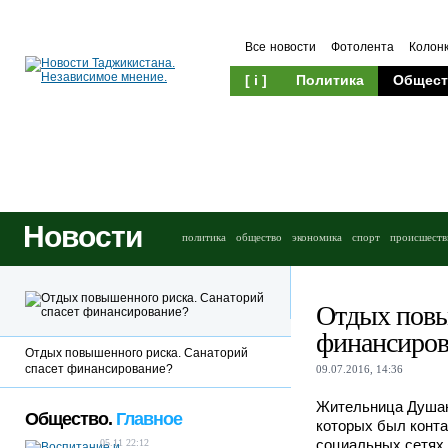
Все новости
Фотолента
Колон
[ i ]
Политика
Общест
Новости
политика
общество
экономика
спорт
происшеств
Отдых повы
финансиров
Отдых повышенного риска. Санаторий
спасет финансирование?
09.07.2016, 14:36
Жительница Душанб
Общество.
Главное
которых был конта
социальных сетях.
05.11 22:12