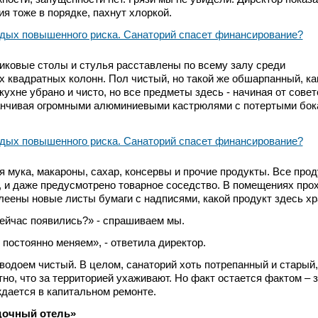
я тоже в порядке, пахнут хлоркой.
тиковые столы и стулья расставлены по всему залу среди
квадратных колонн. Пол чистый, но такой же обшарпанный, как
кухне убрано и чисто, но все предметы здесь - начиная от совет
канчивая огромными алюминиевыми кастрюлями с потертыми бок
я мука, макароны, сахар, консервы и прочие продукты. Все про
 и даже предусмотрено товарное соседство. В помещениях прох
леены новые листы бумаги с надписями, какой продукт здесь хр
ейчас появились?» - спрашиваем мы.
 постоянно меняем», - ответила директор.
 водоем чистый. В целом, санаторий хоть потрепанный и старый,
но, что за территорией ухаживают. Но факт остается фактом – 
дается в капитальном ремонте.
дочный отель»