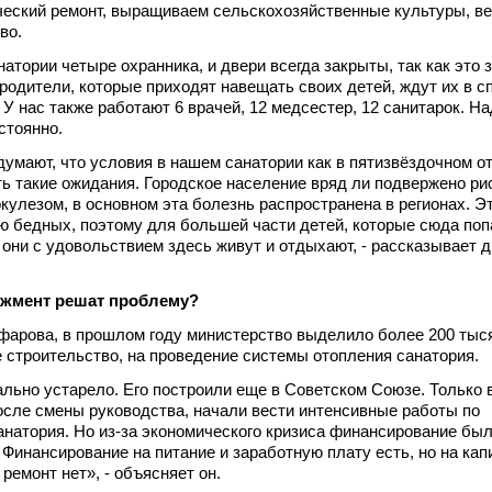
ческий ремонт, выращиваем сельскохозяйственные культуры, в
во.
атории четыре охранника, и двери всегда закрыты, так как это 
родители, которые приходят навещать своих детей, ждут их в 
 У нас также работают 6 врачей, 12 медсестер, 12 санитарок. Н
стоянно.
думают, что условия в нашем санатории как в пятизвёздочном о
ь такие ожидания. Городское население вряд ли подвержено ри
кулезом, в основном эта болезнь распространена в регионах. Э
 бедных, поэтому для большей части детей, которые сюда поп
 они с удовольствием здесь живут и отдыхают, - рассказывает 
жмент решат проблему?
фарова, в прошлом году министерство выделило более 200 тыс
 строительство, на проведение системы отопления санатория.
льно устарело. Его построили еще в Советском Союзе. Только 
осле смены руководства, начали вести интенсивные работы по
анатория. Но из-за экономического кризиса финансирование бы
 Финансирование на питание и заработную плату есть, но на ка
ремонт нет», - объясняет он.