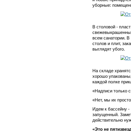
уборные: помещени
В столовой - плас
свежевыкрашенных 
всем санатории. В 
столов и плит, за
выглядят убого.
На складе хранятс
хорошо упакованы,
каждой полке прик
«Надписи только с
«Нет, мы их просто
Идем к бассейну -
запущенный. Замет
действительно нуж
«Это не пятизвез