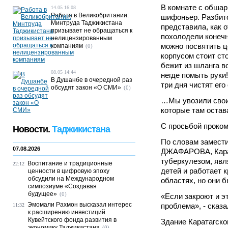
В комнате с обшар
14.05 16:08
Работа в Великобритании:
шифоньер. Разбито
Минтруда Таджикистана
представила, как о
призывает не обращаться к
похолодели конечн
нелицензированным
можно посвятить ц
компаниям
(0)
корпусом стоит ст
бежит из шланга в
08.05 14:44
негде помыть руки!
В Душанбе в очередной раз
три дня чистят его 
обсудят закон «О СМИ»
(0)
…Мы увозили своих
которые там остава
С просьбой проком
Новости.
Таджикистана
По словам замест
07.08.2026
ДЖАФАРОВА, Карат
туберкулезом, явл
Воспитание и традиционные
22:12
детей и работает 
ценности в цифровую эпоху
обсудили на Международном
областях, но они 
симпозиуме «Создавая
будущее»
(0)
«Если закроют и эт
Эмомали Рахмон высказал интерес
проблема», - сказа
11:32
к расширению инвестиций
Кувейтского фонда развития в
Здание Каратагско
экономику Таджикистана
(0)