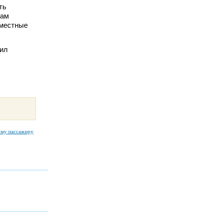
ть
сам
 местные
тил
ому пассажиру