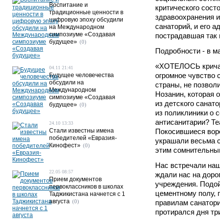
Воспитание и
критического сост
традиционные ценности в
здравоохранения и
цифровую эпоху обсудили
санаторий, и его 
на Международном
симпозиуме «Создавая
пострадавшая так 
будущее»
(0)
Подробности - в м
«ХОТЕЛОСЬ кричать,
04.11 21:41
огромное чувство с
Будущее человечества
обсудили на
страны, не позвол
Международном
Нозанин, которая 
симпозиуме «Создавая
из детского санат
будущее»
(0)
из поликлиники о с
антисанитарии? Те
24.10 13:33
Стали известны имена
Покосившиеся воро
победителей «Евразия-
украшали весьма с
Кинофест»
(0)
этим сомнительны
Нас встречали наш
22.05 08:57
ждали нас на доро
Прием документов
учреждения. Подой
первоклассников в школах
цементному полу, 
Таджикистана начнется с 1
августа
(0)
правилам санатори
протирался дня тр