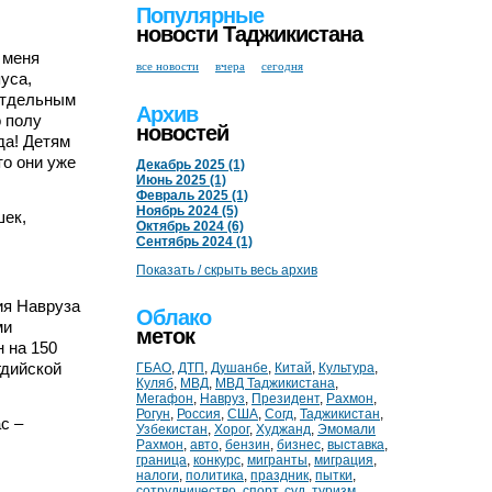
Популярные
новости Таджикистана
 меня
все новости
вчера
сегодня
уса,
 Отдельным
Архив
о полу
новостей
да! Детям
то они уже
Декабрь 2025 (1)
Июнь 2025 (1)
Февраль 2025 (1)
Ноябрь 2024 (5)
шек,
Октябрь 2024 (6)
Сентябрь 2024 (1)
Показать / скрыть весь архив
ия Навруза
Облако
ми
меток
 на 150
гдийской
ГБАО
,
ДТП
,
Душанбе
,
Китай
,
Культура
,
Куляб
,
МВД
,
МВД Таджикистана
,
Мегафон
,
Навруз
,
Президент
,
Рахмон
,
Рогун
,
Россия
,
США
,
Согд
,
Таджикистан
,
с –
Узбекистан
,
Хорог
,
Худжанд
,
Эмомали
Рахмон
,
авто
,
бензин
,
бизнес
,
выставка
,
граница
,
конкурс
,
мигранты
,
миграция
,
налоги
,
политика
,
праздник
,
пытки
,
сотрудничество
,
спорт
,
суд
,
туризм
,