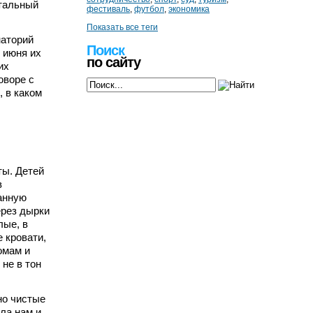
тальный
фестиваль
,
футбол
,
экономика
Показать все теги
наторий
Поиск
 июня их
по сайту
их
оворе с
 в каком
ты. Детей
в
анную
ерез дырки
лые, в
 кровати,
омам и
не в тон
но чистые
ла нам и