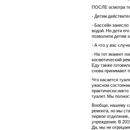
ПОСЛЕ осмотра те
- Детям действите
- Бассейн занесло
водой. Но дети его
позволили детям з
- А что у вас случ
- На тот момент п
косметический рем
Еду также готовили
снова принимают 
Что касается туале
ужасном состоянии
практически никто
туалет. Мы полнос
Вообще, нашему са
ремонта, но мы ст
первое отделение,
учреждения. В 201
Да, мы не отрицае