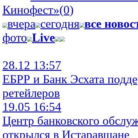
Кинофест»
(0)
вчера
сегодня
все новос
фото
Live
28.12 13:57
ЕБРР и Банк Эсхата подд
ретейлеров
19.05 16:54
Центр банковского обслу
открылся в Истаравшане