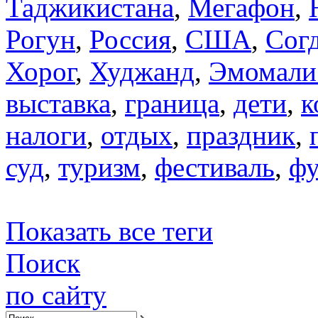
Таджикистана
,
Мегафон
,
Рогун
,
Россия
,
США
,
Сог
Хорог
,
Худжанд
,
Эмомали
выставка
,
граница
,
дети
,
к
налоги
,
отдых
,
праздник
,
суд
,
туризм
,
фестиваль
,
фу
Показать все теги
Поиск
по сайту