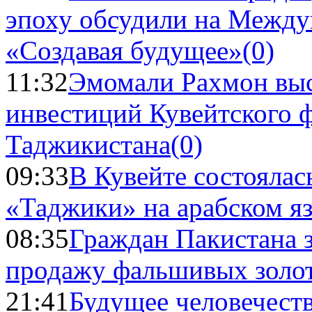
эпоху обсудили на Межд
«Создавая будущее»
(0)
11:32
Эмомали Рахмон выс
инвестиций Кувейтского ф
Таджикистана
(0)
09:33
В Кувейте состоялас
«Таджики» на арабском я
08:35
Граждан Пакистана 
продажу фальшивых золо
21:41
Будущее человечест