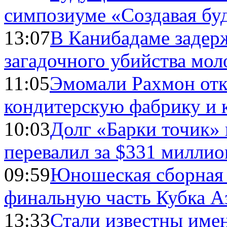
симпозиуме «Создавая бу
13:07
В Канибадаме задер
загадочного убийства мо
11:05
Эмомали Рахмон отк
кондитерскую фабрику и 
10:03
Долг «Барки точик»
перевалил за $331 миллио
09:59
Юношеская сборная
финальную часть Кубка А
13:33
Стали известны имен