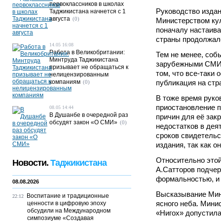
первоклассников в школах
Руководство издан
Таджикистана начнется с 1
августа
(0)
Министерством кул
поначалу настаива
страны продолжало
14.05 16:08
Работа в Великобритании:
Тем не менее, соб
Минтруда Таджикистана
зарубежными СМИ 
призывает не обращаться к
том, что все-таки
нелицензированным
компаниям
публикация на стр
(0)
В тоже время руко
приостановление п
08.05 14:44
В Душанбе в очередной раз
причин для её зак
обсудят закон «О СМИ»
(0)
недостатков в дея
сроков свидетельс
издания, так как о
Относительно это
Новости.
Таджикистана
А.Сатторов подчер
формальностью, и 
08.08.2026
Высказывание Мин
Воспитание и традиционные
22:12
ясного неба. Мини
ценности в цифровую эпоху
обсудили на Международном
«Нигох» допустил
симпозиуме «Создавая