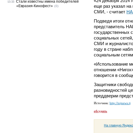
«24 декабря 2014 
Стали известны имена победителей
13:33
еще раз указал на
«Евразия-Кинофест»
(0)
СМИ, - считает
НА
Подведя итоги отн
представитель НА
государственных с
социальных сетей,
СМИ и журналистов
году в стране наб
социальным сетям,
«Использование м
отношении «Нигох
говорится в сооб
Защитники свободы
разновидностей це
преддверии предс
Источник:
http://tojnews.tj
обсудить
На главную Яндек