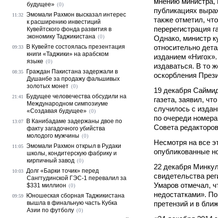
мнению министра, 
будущее»
(0)
публикациях выра
Эмомали Рахмон высказал интерес
11:32
также отметил, чт
к расширению инвестиций
перерегистрация га
Кувейтского фонда развития в
экономику Таджикистана
(0)
Однако, министр к
В Кувейте состоялась презентация
относительно дета
09:33
книги «Таджики» на арабском
изданием «Нигох».
языке
(0)
издаваться. В то 
Граждан Пакистана задержали в
08:35
оскорбления През
Душанбе за продажу фальшивых
золотых монет
(0)
19 декабря Саймид
Будущее человечества обсудили на
21:41
газета, заявил, ч
Международном симпозиуме
случилось с издан
«Создавая будущее»
(0)
по очереди номер
В Канибадаме задержаны двое по
13:07
Совета редакторо
факту загадочного убийства
молодого мужчины
(0)
Несмотря на все э
Эмомали Рахмон открыл в Рудаки
11:05
опубликованные но
школы, кондитерскую фабрику и
кирпичный завод
(0)
22 декабря Минкул
Долг «Барки точик» перед
10:03
свидетельства рег
Сангтудинской ГЭС-1 перевалил за
Умаров отмечал, ч
$331 миллион
(0)
недостатками». По
Юношеская сборная Таджикистана
09:59
вышла в финальную часть Кубка
претензий и в бли
Азии по футболу
(0)