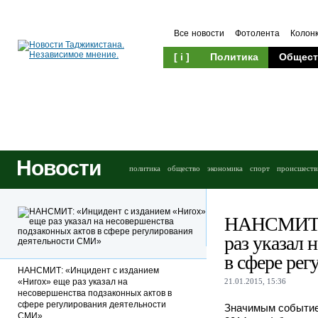
Все новости
Фотолента
Колон
[ i ]
Политика
Общест
Новости
политика
общество
экономика
спорт
происшеств
НАНСМИТ: 
раз указал 
в сфере ре
НАНСМИТ: «Инцидент с изданием
«Нигох» еще раз указал на
21.01.2015, 15:36
несовершенства подзаконных актов в
сфере регулирования деятельности
Значимым событие
СМИ»