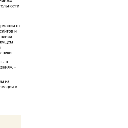
Нигох»
тельности
рмации от
сайтов и
ошении
екущем
и
сники.
ны в
ения», -
им из
рмации в