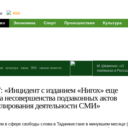
ки
RSS
во
Экономика
Спорт
Происшествия
Культура
М. Шевченко: «О
ия
культура
наука
RSS
свежие новости
таджиках в Росси
«Инцидент с изданием «Нигох» еще
на несовершенства подзаконных актов
гулирования деятельности СМИ»
м в сфере свободы слова в Таджикистане в минувшем месяце 