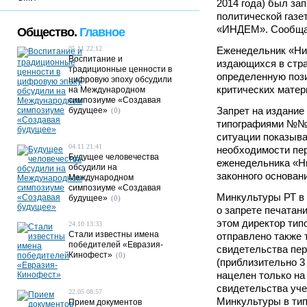
2014 года) был за
политической газе
«ИНДЕМ». Сообщ
Общество.
Главное
05.11 22:12
Еженедельник «Ниг
Воспитание и
издающихся в стран
традиционные ценности в
определенную пози
цифровую эпоху обсудили
критических матер
на Международном
симпозиуме «Создавая
Запрет на издание
будущее»
(0)
типографиями №№4
ситуации показыва
04.11 21:41
необходимости пер
Будущее человечества
еженедельника «Н
обсудили на
законного основан
Международном
симпозиуме «Создавая
Минкультуры РТ в 
будущее»
(0)
о запрете печатан
этом директор ти
24.10 13:33
Стали известны имена
отправлено также 
победителей «Евразия-
свидетельства пер
Кинофест»
(0)
(приблизительно 3 
нацелен только на 
свидетельства уче
22.05 08:57
Минкультуры в тип
Прием документов