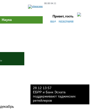
08.08 04:11
Привет, гость
Наука
вход
регистрация
и»
28.12 13:57
ЕБРР и Банк Эсхата
поддерживают таджикских
ретейлеров
(декабрь