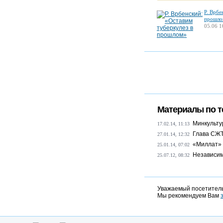
Р. Врбе
прошло
05.06 1
Материалы по т
Минкульту
17.02.14, 11:13
Глава СЖТ
27.01.14, 12:32
«Миллат» 
25.01.14, 07:02
Независим
25.07.12, 08:32
Уважаемый посетитель
Мы рекомендуем Вам