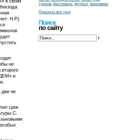
х» в своих
туризм
,
фестиваль
,
футбол
,
экономика
бекзода
нная
Показать все теги
ет- Н.Р.)
Поиск
лся
по сайту
символов
будет
пустить
ходит
обы не
 второго
НДЕМ» и
м.
 две не
лил срок
ьтуры С.
«языковыми
 особых