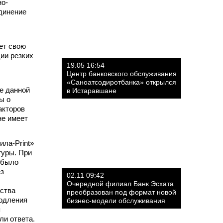
но-
динение
еет свою
ии резких
.
19.05 16:54
Центр банковского обслуживания
«Саноатсодиротбанка» открылся
е данной
в Истаравшане
ы о
акторов
не имеет
ла-Print»
туры. При
 было
ез
02.11 09:42
Очередной филиал Банк Эсхата
рства
преобразован под формат новой
родления
бизнес-модели обслуживания
я
ли ответа.