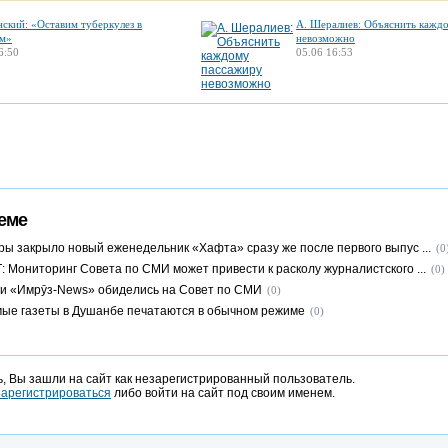
нский: «Оставим туберкулез в
А. Шералиев: Объяснить кажд
м»
невозможно
6:50
05.06 16:53
еме
ры закрыло новый еженедельник «Хафта» сразу же после первого выпус ...
(0
: Мониторинг Совета по СМИ может привести к расколу журналистского ...
(0)
и «Имрӯз-News» обиделись на Совет по СМИ
(0)
ые газеты в Душанбе печатаются в обычном режиме
(0)
, Вы зашли на сайт как незарегистрированный пользователь.
зарегистрироваться
либо войти на сайт под своим именем.