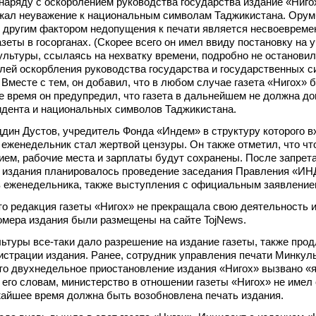
наряду с оскорблением руководства государства издание «Ниго
жал неуважение к национальным символам Таджикистана. Орум
о другим фактором недопущения к печати является несвоевреме
зеты в госорганах. (Скорее всего он имел ввиду постановку на уч
ультуры, ссылаясь на нехватку времени, подробно не останови
лей оскорбления руководства государства и государственных 
 Вместе с тем, он добавил, что в любом случае газета «Нигох» 
же время он предупредил, что газета в дальнейшем не должна до
идента и национальных символов Таджикистана.
дин Дустов, учредитель Фонда «Индем» в структуру которого в
то еженедельник стал жертвой цензуры. Он также отметил, что чт
ием, рабочие места и зарплаты будут сохранены. После запрета
а издания планировалось проведение заседания Правления «И
в еженедельника, также выступления с официальным заявление
то редакция газеты «Нигох» не прекращала свою деятельность и
мера издания были размещены на сайте TojNews.
ьтуры все-таки дало разрешение на издание газеты, также прод
истрации издания. Ранее, сотрудник управления печати Минкул
то двухнедельное приостановление издания «Нигох» вызвано 
 его словам, министерство в отношении газеты «Нигох» не имел
жайшее время должна быть возобновлена печать издания.