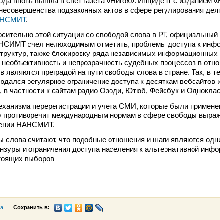
года вновь вышла в свет газета «Нигох». Инцидент с изданием «
 несовершенства подзаконных актов в сфере регулирования дея
НСМИТ
.
осительно этой ситуации со свободой слова в РТ, официальный
НСИМТ счел нелюходимым отметить, проблемы доступа к инфо
труктур, также блокировку ряда независимых информационных 
 необъективность и непрозрачность судебных процессов в отн
 являются преградой на пути свободы слова в стране. Так, в т
людался регулярное ограничение доступа к десяткам вебсайтов 
 в частности к сайтам радио Озоди, Ютюб, Фейсбук и Одноклас
еханизма перерегистрации и учета СМИ, которые были примене
» противоречит международным нормам в сфере свободы выраж
щении НАНСМИТ.
 слова считают, что подобные отношения и шаги являются одн
нзуры и ограничения доступа населения к альтернативной инфо
тоящих выборов.
са
Сохранить в: