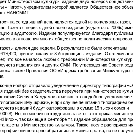
прет Министерством культуры издание двух номеров обществен
ты «Нигох», учредителем которой является Общественное объе
ает НАНСМИТ.
ох» на сегодняшний день является одной из популярных газет,
е. Газета с первых дней своего издания (издается с 2006г.) им
цию и аудиторию. Издание популяризуется благодаря публикац
иалов в отношении многих общественно-политических вопросов
 газеты длился две недели. В результате не были отпечатаны
19,420, причем накануне 8-й годовщины издания. Отслеживани
ет, что все началось якобы с требований Министерства культур
еучета издания как и других СМИ. По утверждению Совета ред
игох», также Правления ОО «Индем» требования Минкультуры 
ия.
конце ноября отправило уведомление директору типографии «Ои
ия изданий без свидетельства переучета при министерстве куль
пографии Сиёвуш Хамдамов отметил, что подобное уведомление
типографии «Мушфики», и при случае печатания типографией б
еучета изданий будут оштрафованы в сумме 15 тысяч сомони
000 $). Но, по мнению сотрудников газеты, этот приказ министе
«Нигох», так как еще в сентябре т.г. издание обращалось для п
та газеты в Министерство культуры. Также, после распоряжени
ографии они повторно обратились в министерство, но не получи