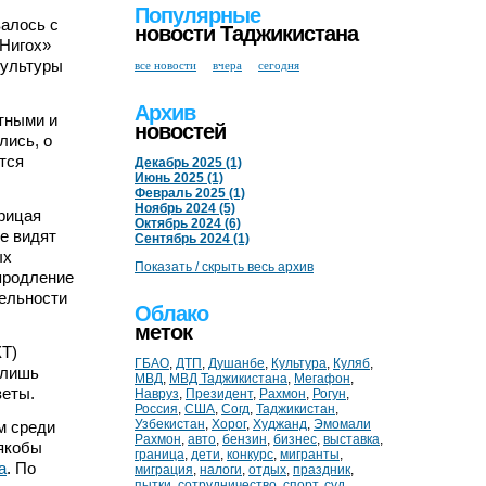
Популярные
валось с
новости Таджикистана
«Нигох»
культуры
все новости
вчера
сегодня
Архив
тными и
новостей
лись, о
тся
Декабрь 2025 (1)
Июнь 2025 (1)
Февраль 2025 (1)
Ноябрь 2024 (5)
рицая
Октябрь 2024 (6)
не видят
Сентябрь 2024 (1)
ых
Показать / скрыть весь архив
 продление
тельности
Облако
меток
ЖТ)
ГБАО
,
ДТП
,
Душанбе
,
Культура
,
Куляб
,
 лишь
МВД
,
МВД Таджикистана
,
Мегафон
,
зеты.
Навруз
,
Президент
,
Рахмон
,
Рогун
,
Россия
,
США
,
Согд
,
Таджикистан
,
Узбекистан
,
Хорог
,
Худжанд
,
Эмомали
ом среди
Рахмон
,
авто
,
бензин
,
бизнес
,
выставка
,
 якобы
граница
,
дети
,
конкурс
,
мигранты
,
а
. По
миграция
,
налоги
,
отдых
,
праздник
,
пытки
,
сотрудничество
,
спорт
,
суд
,