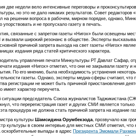
ия две недели вело интенсивные переговоры и проконсультиро
ьтуры, но это не дало никаких результатов. Совет редакторов 
л на решении вопроса в рабочем, мирном порядке, однако, Мин
 упорствовать и не пропускало газету в печать.
ытия, связанные с запретом газеты «Нигох» были освещены мес
и вызвали широкий резонанс в обществе. Эксперты высказыва
 основной причиной запрета выхода на свет газеты «Нигох» являе
аницах издания ряда статей критического характера.
водитель управления печати Минкультуры РТ Давлат Сафар, от
ечати издания «Нигох» отметил, что они не закрывали газету и 
рытия. По его мнению, была необходимость устранения некотор
тельности газеты. Однако, эксперты медиа-сферы считают, что
тва регистрации не может быть причиной приостановления дея
но имеет характер переучета.
й ситуации председатель Союза журналистов Таджикистана (С
кнул, что перерегистрация газет и других СМИ является только
эта процедура не должна стать причиной запрета на издание га
истра культуры
Шамсидина Орумбекзода
, прозвучало как гр
стр культуры в своем интервью для местных СМИ отметил, что
а оскорбительные выпады в адрес
Президента Эмомали Рахмон