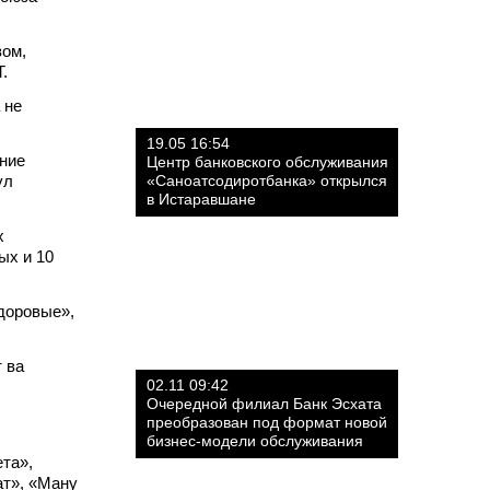
зом,
.
 не
19.05 16:54
ание
Центр банковского обслуживания
ул
«Саноатсодиротбанка» открылся
в Истаравшане
х
ых и 10
доровые»,
 ва
02.11 09:42
Очередной филиал Банк Эсхата
преобразован под формат новой
бизнес-модели обслуживания
та»,
ат», «Ману