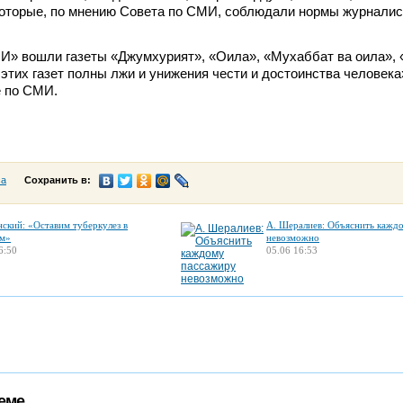
которые, по мнению Совета по СМИ, соблюдали нормы журналис
И» вошли газеты «Джумхурият», «Оила», «Мухаббат ва оила», 
этих газет полны лжи и унижения чести и достоинства человека»
е по СМИ.
са
Сохранить в:
нский: «Оставим туберкулез в
А. Шералиев: Объяснить кажд
м»
невозможно
6:50
05.06 16:53
еме