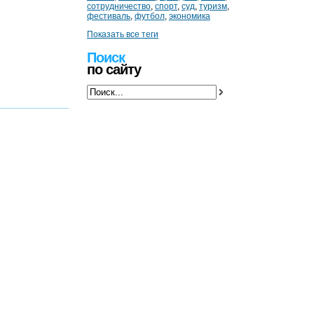
сотрудничество
,
спорт
,
суд
,
туризм
,
фестиваль
,
футбол
,
экономика
Показать все теги
Поиск
по сайту