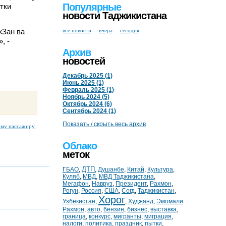
Популярные
тки
новости Таджикистана
«Зан ва
все новости
вчера
сегодня
, -
Архив
новостей
Декабрь 2025 (1)
Июнь 2025 (1)
Февраль 2025 (1)
Ноябрь 2024 (5)
Октябрь 2024 (6)
Сентябрь 2024 (1)
Показать / скрыть весь архив
ому пассажиру
Облако
меток
ДТП
ГБАО
,
,
Душанбе
,
Китай
,
Культура
,
Куляб
,
МВД
,
МВД Таджикистана
,
Мегафон
,
Навруз
,
Президент
,
Рахмон
,
Рогун
,
Россия
,
США
,
Согд
,
Таджикистан
,
Хорог
Узбекистан
,
,
Худжанд
,
Эмомали
Рахмон
,
авто
,
бензин
,
бизнес
,
выставка
,
граница
,
конкурс
,
мигранты
,
миграция
,
налоги
,
политика
,
праздник
,
пытки
,