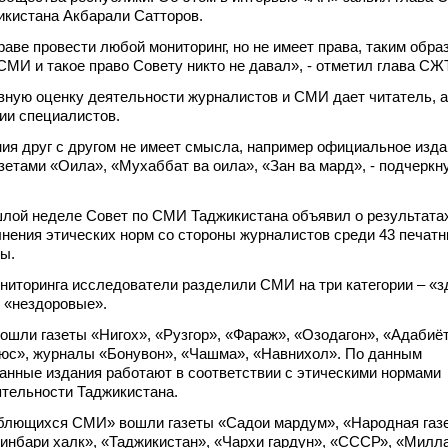
икистана Акбарали Сатторов.
аве провести любой мониторинг, но не имеет права, таким обра
СМИ и такое право Совету никто не давал», - отметил глава СЖТ
авную оценку деятельности журналистов и СМИ дает читатель, а
ии специалистов.
ия друг с другом не имеет смысла, например официальное изд
зетами «Оила», «Мухаббат ва оила», «Зан ва мард», - подчеркн
шлой неделе Совет по СМИ Таджикистана объявил о результата
нения этических норм со стороны журналистов среди 43 печатн
ы.
ниторинга исследователи разделили СМИ на три категории – «з
 «нездоровые».
шли газеты «Нигох», «Рузгор», «Фараж», «Озодагон», «Адабиёт
люс», журналы «Бонувон», «Чашма», «Навнихол». По данным
анные издания работают в соответствии с этическими нормами
тельности Таджикистана.
еблющихся СМИ» вошли газеты «Садои мардум», «Народная газе
нбари халк», «Таджикистан», «Чархи гардун», «СССР», «Милл