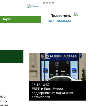
07.08 09:52
Привет, гость
Наука
вход
регистрация
и»
28.12 13:57
ЕБРР и Банк Эсхата
поддерживают таджикских
а о
ретейлеров
сколу
Союза