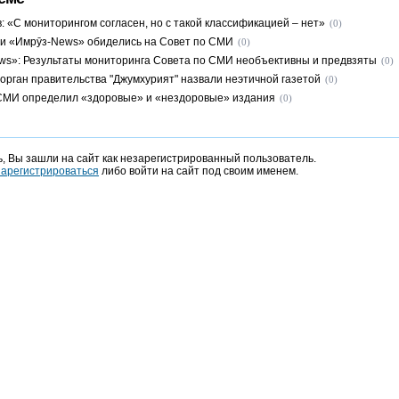
: «С мониторингом согласен, но с такой классификацией – нет»
(0)
и «Имрӯз-News» обиделись на Совет по СМИ
(0)
s»: Результаты мониторинга Совета по СМИ необъективны и предвзяты
(0)
орган правительства "Джумхурият" назвали неэтичной газетой
(0)
СМИ определил «здоровые» и «нездоровые» издания
(0)
, Вы зашли на сайт как незарегистрированный пользователь.
зарегистрироваться
либо войти на сайт под своим именем.