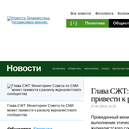
Все новости
Фотолента
Колон
[ i ]
Политика
Общест
Новости
политика
общество
экономика
спорт
происшеств
Глава СЖТ:
привести к 
Глава СЖТ: Мониторинг Совета по СМИ
27.01.2014, 12:32
может привести к расколу журналистского
сообщества
Проведенный мони
выполнении этичес
журналистского со