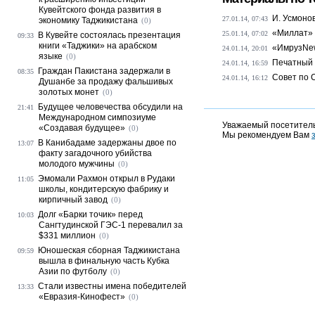
Кувейтского фонда развития в
И. Усмонов
27.01.14, 07:43
экономику Таджикистана
(0)
«Миллат» 
25.01.14, 07:02
В Кувейте состоялась презентация
09:33
книги «Таджики» на арабском
«ИмрузNew
24.01.14, 20:01
языке
(0)
Печатный 
24.01.14, 16:59
Граждан Пакистана задержали в
08:35
Совет по 
24.01.14, 16:12
Душанбе за продажу фальшивых
золотых монет
(0)
Будущее человечества обсудили на
21:41
Международном симпозиуме
Уважаемый посетитель
«Создавая будущее»
(0)
Мы рекомендуем Вам
В Канибадаме задержаны двое по
13:07
факту загадочного убийства
молодого мужчины
(0)
Эмомали Рахмон открыл в Рудаки
11:05
школы, кондитерскую фабрику и
кирпичный завод
(0)
Долг «Барки точик» перед
10:03
Сангтудинской ГЭС-1 перевалил за
$331 миллион
(0)
Юношеская сборная Таджикистана
09:59
вышла в финальную часть Кубка
Азии по футболу
(0)
Стали известны имена победителей
13:33
«Евразия-Кинофест»
(0)