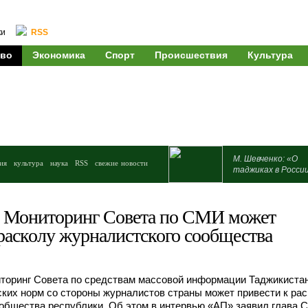
ки
RSS
во
Экономика
Спорт
Происшествия
Культура
М. Шевченко: «О
ия
культура
наука
RSS
свежие новости
таджиках в Росси
 Мониторинг Совета по СМИ может
расколу журналистского сообщества
торинг Совета по средствам массовой информации Таджикистан
ких норм со стороны журналистов страны может привести к ра
общества республики. Об этом в интервью «АП» заявил глава 