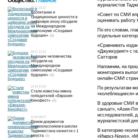
Общество.
Главное
журналистов Тадж
05.11 22:12
Воспитание и
«Совет по СМИ впр
традиционные ценности в
оценивать работу 
цифровую эпоху обсудили
на Международном
По его словам, гл
симпозиуме «Создавая
отдельные категор
будущее»
(0)
«Сравнивать издан
«Джумхурият» с га
04.11 21:41
Будущее человечества
Сатторов
обсудили на
Международном
Напомним, на про
симпозиуме «Создавая
мониторинга выпол
будущее»
(0)
онлайн-СМИ стран
24.10 13:33
По результатам мо
Стали известны имена
«колеблющиеся» и
победителей «Евразия-
Кинофест»
(0)
В здоровые СМИ во
санъат», «Азия-П
исследователей, д
22.05 08:57
журналистской дея
Прием документов
первоклассников в школах
В категорию «кол
Таджикистана начнется с 1
августа
«Имруз-News», «Ми
(0)