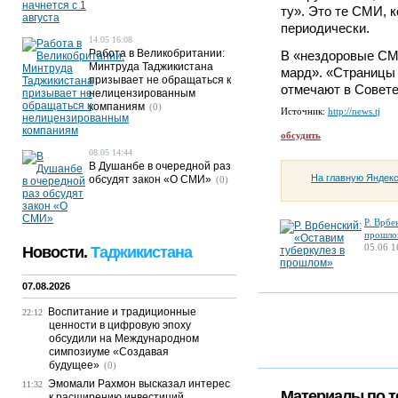
ту». Это те СМИ, 
периодически.
14.05 16:08
Работа в Великобритании:
В «нездоровые СМ
Минтруда Таджикистана
мард». «Страницы 
призывает не обращаться к
отмечают в Совет
нелицензированным
компаниям
(0)
Источник:
http://news.tj
обсудить
08.05 14:44
В Душанбе в очередной раз
На главную Яндек
обсудят закон «О СМИ»
(0)
Р. Врбе
прошло
05.06 1
Новости.
Таджикистана
07.08.2026
Воспитание и традиционные
22:12
ценности в цифровую эпоху
обсудили на Международном
симпозиуме «Создавая
будущее»
(0)
Эмомали Рахмон высказал интерес
11:32
Материалы по т
к расширению инвестиций