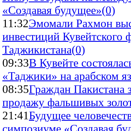
«Создавая будущее»
(0)
11:32
Эмомали Рахмон выс
инвестиций Кувейтского ф
Таджикистана
(0)
09:33
В Кувейте состоялас
«Таджики» на арабском я
08:35
Граждан Пакистана 
продажу фальшивых золо
21:41
Будущее человечест
симпозиуме «Создавая бу