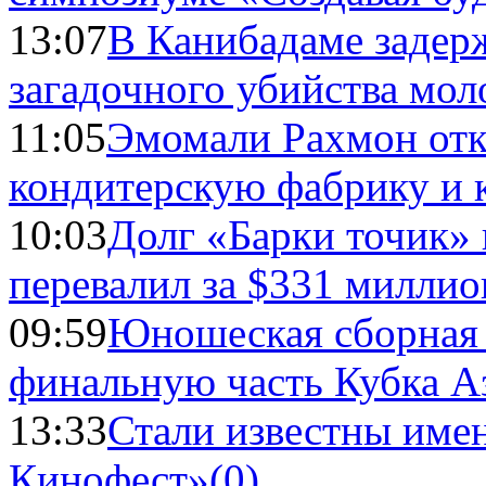
13:07
В Канибадаме задер
загадочного убийства мо
11:05
Эмомали Рахмон отк
кондитерскую фабрику и 
10:03
Долг «Барки точик»
перевалил за $331 миллио
09:59
Юношеская сборная
финальную часть Кубка А
13:33
Стали известны имен
Кинофест»
(0)