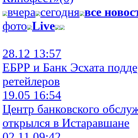
вчера
сегодня
все новос
фото
Live
28.12 13:57
ЕБРР и Банк Эсхата подд
ретейлеров
19.05 16:54
Центр банковского обслу
открылся в Истаравшане
02.11 09:42