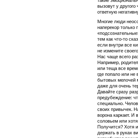
такие эмоциональ
вызовут у другого 
ответную негативн
Многие люди неосо
наперекор только 
«подсознательные»
тем как что-то ска
если внутри все ки
не измените своег
Нас чаще всего ра
Например, родител
или теща все врем
где попало или не 
бытовых мелочей 
даже для очень те
Давайте сразу ра
предубеждение: что
специально. Челов
своих привычек. Н
ворона каркает. И 
соловьем или хотя
Получится? Хотя и
держать в руках ви