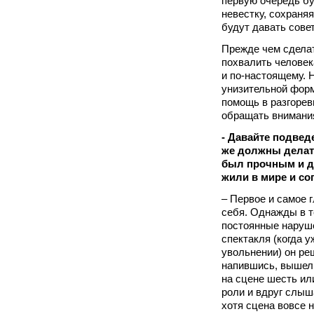
первую очередь бу
невестку, сохраня
будут давать сове
Прежде чем сделат
похвалить человек
и по-настоящему. 
унизительной фор
помощь в разгоре
обращать внимания
- Давайте подвед
же должны делат
был прочным и д
жили в мире и со
– Первое и самое 
себя. Однажды в т
постоянные наруше
спектакля (когда 
увольнении) он ре
напившись, вышел 
на сцене шесть ил
роли и вдруг слыша
хотя сцена вовсе 