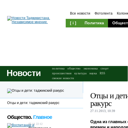
Все новости
Фотолента
Колон
[ i ]
Политика
Общест
Происшествия
Культура
политика
общество
экономика
спорт
Новости
происшествия
культура
наука
RSS
свежие новости
Отцы и дет
ракурс
Отцы и дети: таджикский ракурс
27.11.2013, 10:39
Общество.
Главное
Одна из главных
05.11 22:12
времен и народов