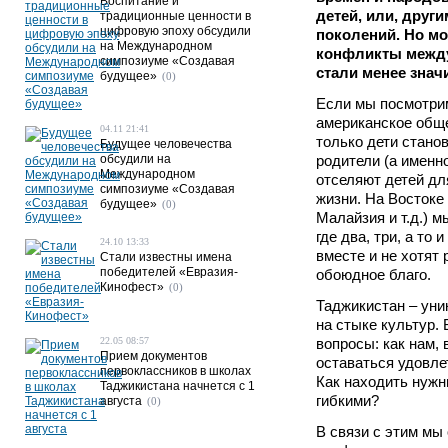
Воспитание и
детей, или, друг
традиционные ценности в
цифровую эпоху обсудили
поколений. Но мо
на Международном
конфликты межд
симпозиуме «Создавая
стали менее зна
будущее»
(0)
Если мы посмотрим
американское общес
04.11 21:41
только дети стано
Будущее человечества
обсудили на
родители (а именн
Международном
отселяют детей дл
симпозиуме «Создавая
жизни. На Востоке
будущее»
(0)
Малайзия и т.д.) 
где два, три, а то
24.10 13:33
вместе и не хотят 
Стали известны имена
победителей «Евразия-
обоюдное благо.
Кинофест»
(0)
Таджикистан – уни
на стыке культур. 
22.05 08:57
вопросы: как нам,
Прием документов
оставаться удовл
первоклассников в школах
Как находить нужн
Таджикистана начнется с 1
гибкими?
августа
(0)
В связи с этим мы