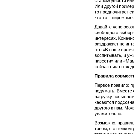
старомодности или
Или другой пример:
то предпочитает са
кто-то – пирожные.
Давайте ясно осозн
свободного выбора
интересах. Конечн
раздражает не инте
что «В наше время
воспитывать, и ужи
навести» или «Мам
сейчас никто так 
Правила совмест
Первое правило: п
подумать. Вместе 
нагрузку посылаем
касаются подсозна
другого к нам. Мож
уважительно.
Возможно, правил
тоном, с оттенком