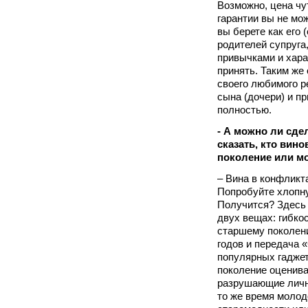
Возможно, цена чу
гарантии вы не мож
вы берете как его
родителей супруга,
привычками и хара
принять. Таким же
своего любимого р
сына (дочери) и пр
полностью.
- А можно ли сде
сказать, кто вин
поколение или м
– Вина в конфликт
Попробуйте хлопну
Получится? Здесь 
двух вещах: гибко
старшему поколени
годов и передача 
популярных гаджет
поколение оценива
разрушающие личн
то же время молод