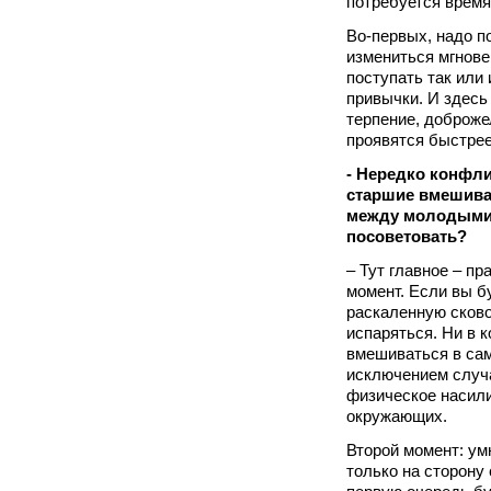
потребуется время
Во-первых, надо по
измениться мгнове
поступать так или
привычки. И здесь
терпение, доброже
проявятся быстрее
- Нередко конфли
старшие вмешива
между молодыми.
посоветовать?
– Тут главное – п
момент. Если вы б
раскаленную сковор
испаряться. Ни в 
вмешиваться в сам
исключением случа
физическое насили
окружающих.
Второй момент: ум
только на сторону 