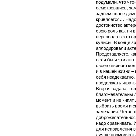
подумали, что что-
осмотревшись, зам
заднем плане демо
кривляется… Надо
достоинство актер
свою роль как ни в
персонала в это в
кулисы. В конце з
аплодировали акте
Представляете, ка
если бы и эти акт
своего пьяного кол
и в нашей жизни – 
себя неадекватно,
продолжать играть
Вторая задача – в
благожелательны л
момент и не кипят 
выбрать время и с
замечания. Четвер
доброжелательнос
надо сравнивать. И
для исправления в
лучше промолчать,