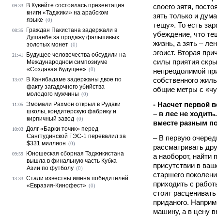
В Кувейте состоялась презентация
своего зятя, посто
09:33
книги «Таджики» на арабском
зять только и дум
языке
(0)
тещу». То есть за
Граждан Пакистана задержали в
08:35
убеждение, что те
Душанбе за продажу фальшивых
жизнь, а зять – ле
золотых монет
(0)
эгоист. Вторая при
Будущее человечества обсудили на
21:41
силы приятия скры
Международном симпозиуме
«Создавая будущее»
(0)
непреодолимой при
В Канибадаме задержаны двое по
собственного жиль
13:07
факту загадочного убийства
общие метры с «ч
молодого мужчины
(0)
- Насчет первой 
Эмомали Рахмон открыл в Рудаки
11:05
школы, кондитерскую фабрику и
– в лес не ходить
кирпичный завод
(0)
вместе разным п
Долг «Барки точик» перед
10:03
Сангтудинской ГЭС-1 перевалил за
– В первую очеред
$331 миллион
(0)
рассматривать дру
Юношеская сборная Таджикистана
09:59
а наоборот, найти
вышла в финальную часть Кубка
присутствии в ваш
Азии по футболу
(0)
старшего поколени
Стали известны имена победителей
13:33
приходить с работы
«Евразия-Кинофест»
(0)
стоит расценивать
приданого. Наприм
машину, а в цену в