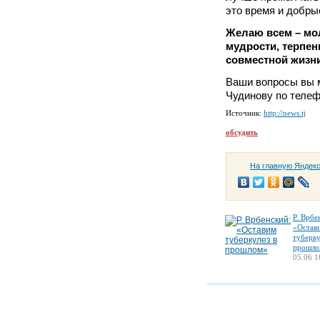
это время и добры
Желаю всем – мо
мудрости, терпен
совместной жизни
Ваши вопросы вы 
Чудинову по телеф
Источник:
http://news.tj
обсудить
На главную Яндек
Р. Врбе
«Остав
туберку
прошло
05.06 1