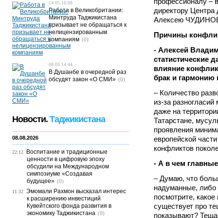
профессионалу – в
14.05 16:08
директору Центра 
Работа в Великобритании:
Минтруда Таджикистана
Алексею ЧУДИНОВ
призывает не обращаться к
нелицензированным
Причины конфли
компаниям
(0)
- Алексей Владим
статистические 
08.05 14:44
влияние конфлик
В Душанбе в очередной раз
брак и гармонию 
обсудят закон «О СМИ»
(0)
– Количество разв
из-за разногласий
даже на территори
Новости.
Таджикистана
Татарстане, мусул
проявления миним
08.08.2026
европейской части
конфликтов поколе
Воспитание и традиционные
22:12
ценности в цифровую эпоху
- А в чем главны
обсудили на Международном
симпозиуме «Создавая
– Думаю, что боль
будущее»
(0)
надуманные, либо
Эмомали Рахмон высказал интерес
11:32
посмотрите, какое
к расширению инвестиций
существует про тещ
Кувейтского фонда развития в
экономику Таджикистана
(0)
показывают? Теща 