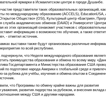
овательной ярмарки в Исмаилитском центре в городе Душанбе.
участие представители таких образовательных организаций, как
еты по международному образованию (ACCELS), EducationUSA, 
«Открытое Общество» (OSI), Культурный центр «Бактрия», Прог
ая служба академических обменов (DAAD) и Университет Центр
ая из этих организаций ознакомит участников с образовательн
оставит информацию о возможностях обучения, а также ответит
», - отметил источник.
рамках выставки также будут организованы различные информа
ероприятия по всей республике.
 подчеркнули, что Неделя международного образования являет
тить преимущества образования и обмена по всему миру. «Дан
атива Госдепартамента и Министерства образования США прово
ий по подготовке народа Америки к глобальной среде и привле
з-за рубежа для учёбы, изучения и обмена опытом в Соединен
источник.
вили, что Программы по обмену крайне важны для развития
 уважения, развития лидерства за рубежом, и внесения вклада 
оотношения между США и другими народами.