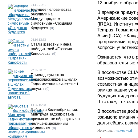
12 ноября с образ
04.11 21:41
Будущее человечества
В ярмарке примут 
обсудили на
Американские сов
Международном
симпозиуме «Создавая
(IREX), Институт 
будущее»
(0)
Tempus, Германск
Азии (UCA). «Кажд
24.10 13:33
программами, пред
Стали известны имена
вопросы участников
победителей «Евразия-
Кинофест»
(0)
Ожидается, что в 
образовательные м
22.05 08:57
В посольстве США
Прием документов
возможностью отме
первоклассников в школах
совместная иници
Таджикистана начнется с 1
августа
(0)
рамках наших усил
будущих лидеров и
Штатах», - сказал 
14.05 16:08
Работа в Великобритании:
В посольстве доба
Минтруда Таджикистана
взаимопонимания и
призывает не обращаться к
дальнейших взаим
нелицензированным
компаниям
(0)
Источник:
http://news.tj