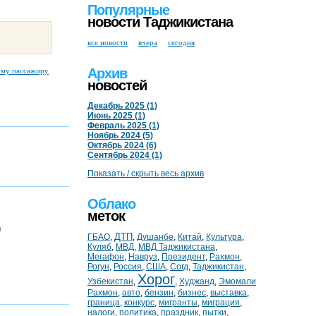
Популярные
новости Таджикистана
все новости
вчера
сегодня
Архив
ому пассажиру
новостей
Декабрь 2025 (1)
Июнь 2025 (1)
Февраль 2025 (1)
Ноябрь 2024 (5)
Октябрь 2024 (6)
Сентябрь 2024 (1)
Показать / скрыть весь архив
Облако
меток
)
ДТП
ГБАО
,
,
Душанбе
,
Китай
,
Культура
,
Куляб
,
МВД
,
МВД Таджикистана
,
Мегафон
,
Навруз
,
Президент
,
Рахмон
,
Рогун
,
Россия
,
США
,
Согд
,
Таджикистан
,
Хорог
Узбекистан
,
,
Худжанд
,
Эмомали
Рахмон
,
авто
,
бензин
,
бизнес
,
выставка
,
граница
,
конкурс
,
мигранты
,
миграция
,
налоги
,
политика
,
праздник
,
пытки
,