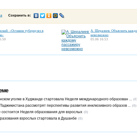
са
Сохранить в:
нский: «Оставим туберкулез в
А. Шералиев: Объяснить кажд
м»
невозможно
6:50
05.06 16:53
еме
нском уголке в Худжанде стартовала Неделя международного образован ...
(0
 Таджикистана рассмотрят перспективы развития инклюзивного образов ...
(0)
 состоится Неделя образования для взрослых
(0)
разования взрослых стартовала в Душанбе
(0)