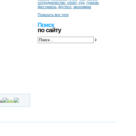
сотрудничество
,
спорт
,
суд
,
туризм
,
фестиваль
,
футбол
,
экономика
Показать все теги
Поиск
по сайту
то
Live