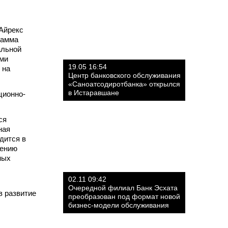
Айрекс
рамма
альной
ыми
19.05 16:54
 на
Центр банковского обслуживания
«Саноатсодиротбанка» открылся
в Истаравшане
ционно-
ся
ная
дится в
чению
ных
02.11 09:42
Очередной филиал Банк Эсхата
в развитие
преобразован под формат новой
бизнес-модели обслуживания