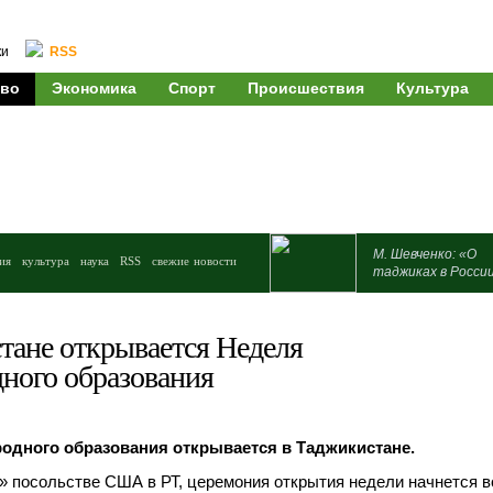
ки
RSS
во
Экономика
Спорт
Происшествия
Культура
М. Шевченко: «О
ия
культура
наука
RSS
свежие новости
таджиках в Росси
тане открывается Неделя
ного образования
одного образования открывается в Таджикистане.
 посольстве США в РТ, церемония открытия недели начнется во