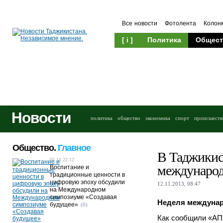
Все новости
Фотолента
Колон
[ i ]
Политика
Общест
Новости
политика
общество
экономика
спорт
происшеств
Общество.
Главное
В Таджикис
05.11 22:12
международ
Воспитание и
традиционные ценности в
цифровую эпоху обсудили
12.11.2013, 08:47
на Международном
симпозиуме «Создавая
Неделя междунар
будущее»
(0)
Как сообщили «АП»