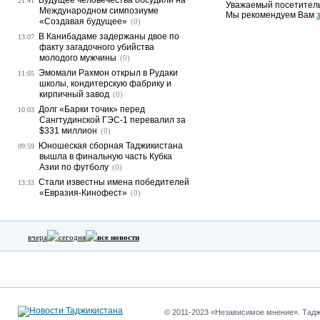
Будущее человечества обсудили на
21:41
Уважаемый посетитель
Международном симпозиуме
Мы рекомендуем Вам
«Создавая будущее»
(0)
В Канибадаме задержаны двое по
13:07
факту загадочного убийства
молодого мужчины
(0)
Эмомали Рахмон открыл в Рудаки
11:05
школы, кондитерскую фабрику и
кирпичный завод
(0)
Долг «Барки точик» перед
10:03
Сангтудинской ГЭС-1 перевалил за
$331 миллион
(0)
Юношеская сборная Таджикистана
09:59
вышла в финальную часть Кубка
Азии по футболу
(0)
Стали известны имена победителей
13:33
«Евразия-Кинофест»
(0)
вчера
сегодня
все новости
© 2011-2023 «Независимое мнение». Таджи