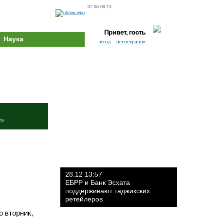
07.08 00:13
Привет, гость
Наука
вход
регистрация
и»
28.12 13:57
ЕБРР и Банк Эсхата
поддерживают таджикских
ретейлеров
 вторник,