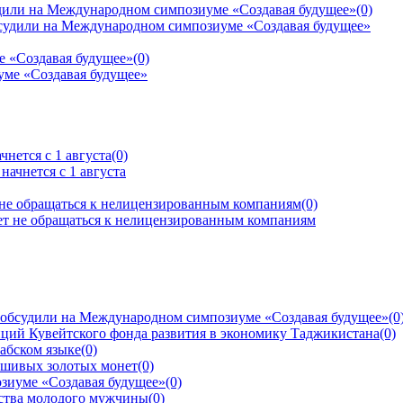
дили на Международном симпозиуме «Создавая будущее»
(0)
е «Создавая будущее»
(0)
нется с 1 августа
(0)
 не обращаться к нелицензированным компаниям
(0)
 обсудили на Международном симпозиуме «Создавая будущее»
(0
ций Кувейтского фонда развития в экономику Таджикистана
(0)
рабском языке
(0)
ьшивых золотых монет
(0)
зиуме «Создавая будущее»
(0)
йства молодого мужчины
(0)