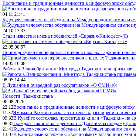
Воспитание и традиционные ценности в цифровую эпоху обсу
04.11 21:41
Будущее человечества обсудили на Международном симпозиум
24.10 13:33
Стали известны имена победителей «Евразия-Кинофест»
(0)
22.05 08:57
Прием документов первоклассников в школах Таджикистана нач
14.05 16:08
Работа в Великобритании: Минтруда Таджикистана призывает
08.05 14:44
В Душанбе в очередной раз обсудят закон «О СМИ»
(0)
Новости.
Таджикистана
06.08.2026
22:12
Воспитание и традиционные ценности в цифровую эпоху
11:32
Эмомали Рахмон высказал интерес к расширению инвести
09:33
В Кувейте состоялась презентация книги «Таджики» на а
08:35
Граждан Пакистана задержали в Душанбе за продажу фал
21:41
Будущее человечества обсудили на Международном симпо
13:07
В Канибадаме задержаны двое по факту загадочного уби