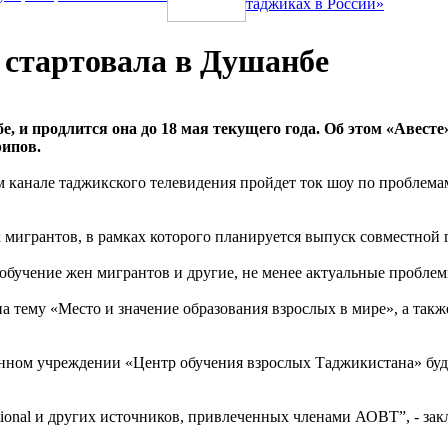
таджиках в России»
 стартовала в Душанбе
е, и продлится она до 18 мая текущего года. Об этом «Авес
ипов.
ом канале таджикского телевидения пройдет ток шоу по проблема
х мигрантов, в рамках которого планируется выпуск совместно
 обучение жен мигрантов и другие, не менее актуальные пробле
на тему «Место и значение образования взрослых в мире», а та
твенном учреждении «Центр обучения взрослых Таджикистана» бу
ional и других источников, привлеченных членами АОВТ”, - зак