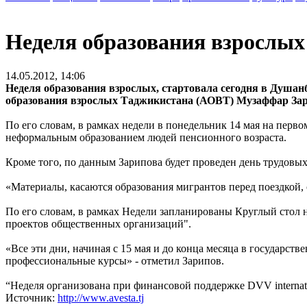
Неделя образования взрослых
14.05.2012, 14:06
Неделя образования взрослых, стартовала сегодня в Душанб
образования взрослых Таджикистана (АОВТ) Музаффар Зар
По его словам, в рамках недели в понедельник 14 мая на перв
неформальным образованием людей пенсионного возраста.
Кроме того, по данным Зарипова будет проведен день трудовы
«Материалы, касаются образования мигрантов перед поездкой,
По его словам, в рамках Недели запланированы Круглый стол 
проектов общественных организаций".
«Все эти дни, начиная с 15 мая и до конца месяца в государс
профессиональные курсы» - отметил Зарипов.
“Неделя организована при финансовой поддержке DVV internat
Источник:
http://www.avesta.tj