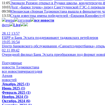
11:05
Эмомали Рахмон открыл в Рудаки школы, кондитерскую 
10:03
Долг «Барки точик» перед Сангтудинской ГЭС-1 перевали
09:59
Юношеская сборная Таджикистана вышла в финальную ча
13:33
Стали известны имена победителей «Евразия-Кинофест»
(
вчера
сегодня
все новости
фото
Live
28.12 13:57
ЕБРР и Банк Эсхата поддерживают таджикских ретейлеров
19.05 16:54
Центр банковского обслуживания «Саноатсодиротбанка» откр
02.11 09:42
Очередной филиал Банк Эсхата преобразован под формат ново
Популярные
новости Таджикистана
все новости
вчера
сегодня
Архив
новостей
Декабрь 2025 (1)
Июнь 2025 (1)
Февраль 2025 (1)
Ноябрь 2024 (5)
Октябрь 2024 (6)