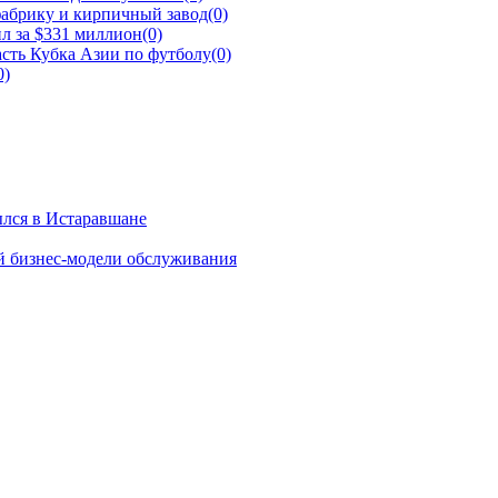
фабрику и кирпичный завод
(0)
л за $331 миллион
(0)
сть Кубка Азии по футболу
(0)
0)
ылся в Истаравшане
й бизнес-модели обслуживания