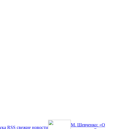
М. Шевченко: «О
ука
RSS
свежие новости