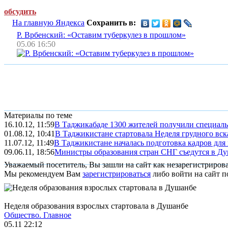
обсудить
На главную Яндекса
Сохранить в:
Р. Врбенский: «Оставим туберкулез в прошлом»
05.06 16:50
Материалы по теме
16.10.12, 11:59
В Таджикабаде 1300 жителей получили специальн
01.08.12, 10:41
В Таджикистане стартовала Неделя грудного вс
11.07.12, 11:49
В Таджикистане началась подготовка кадров для 
09.06.11, 18:56
Министры образования стран СНГ съедутся в Д
Уважаемый посетитель, Вы зашли на сайт как незарегистриров
Мы рекомендуем Вам
зарегистрироваться
либо войти на сайт п
Неделя образования взрослых стартовала в Душанбе
Общество.
Главное
05.11 22:12