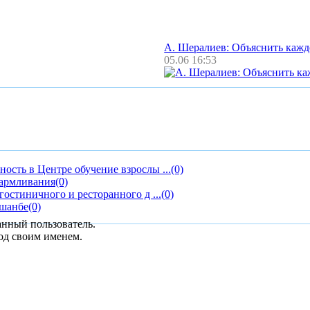
А. Шералиев: Объяснить каж
05.06 16:53
ость в Центре обучение взрослы ...
(0)
кармливания
(0)
гостиничного и ресторанного д ...
(0)
ушанбе
(0)
анный пользователь.
од своим именем.