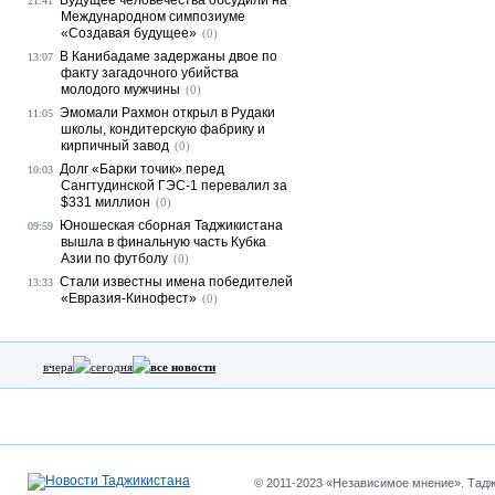
Будущее человечества обсудили на
21:41
Международном симпозиуме
«Создавая будущее»
(0)
В Канибадаме задержаны двое по
13:07
факту загадочного убийства
молодого мужчины
(0)
Эмомали Рахмон открыл в Рудаки
11:05
школы, кондитерскую фабрику и
кирпичный завод
(0)
Долг «Барки точик» перед
10:03
Сангтудинской ГЭС-1 перевалил за
$331 миллион
(0)
Юношеская сборная Таджикистана
09:59
вышла в финальную часть Кубка
Азии по футболу
(0)
Стали известны имена победителей
13:33
«Евразия-Кинофест»
(0)
вчера
сегодня
все новости
© 2011-2023 «Независимое мнение». Таджи