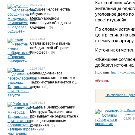
Как сообщил «Авес
04.11 21:41
жительницы одного
Будущее человечества
уголовное дело по
обсудили на
Международном
проституцией».
симпозиуме «Создавая
будущее»
(0)
По словам источни
центр, сняла на в
24.10 13:33
съемную квартиру 
Стали известны имена
победителей «Евразия-
Источник отметил, 
Кинофест»
(0)
«Женщине согласно
добавил источник.
22.05 08:57
Источник:
http://www.avesta
Прием документов
первоклассников в школах
обсудить
Таджикистана начнется с 1
августа
(0)
На главную Яндек
14.05 16:08
Работа в Великобритании:
Р. Врбе
Минтруда Таджикистана
прошло
призывает не обращаться к
05.06 1
нелицензированным
компаниям
(0)