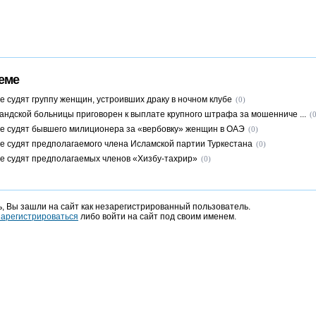
еме
е судят группу женщин, устроивших драку в ночном клубе
(0)
андской больницы приговорен к выплате крупного штрафа за мошенниче ...
(
е судят бывшего милиционера за «вербовку» женщин в ОАЭ
(0)
е судят предполагаемого члена Исламской партии Туркестана
(0)
е судят предполагаемых членов «Хизбу-тахрир»
(0)
, Вы зашли на сайт как незарегистрированный пользователь.
зарегистрироваться
либо войти на сайт под своим именем.