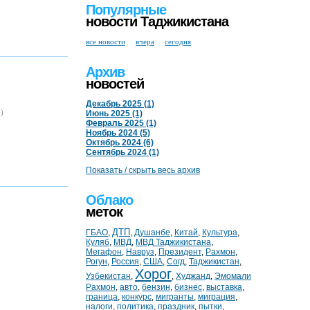
Популярные
новости Таджикистана
все новости
вчера
сегодня
Архив
новостей
Декабрь 2025 (1)
0)
Июнь 2025 (1)
Февраль 2025 (1)
Ноябрь 2024 (5)
Октябрь 2024 (6)
Сентябрь 2024 (1)
Показать / скрыть весь архив
Облако
меток
ДТП
ГБАО
,
,
Душанбе
,
Китай
,
Культура
,
Куляб
,
МВД
,
МВД Таджикистана
,
Мегафон
,
Навруз
,
Президент
,
Рахмон
,
Рогун
,
Россия
,
США
,
Согд
,
Таджикистан
,
Хорог
Узбекистан
,
,
Худжанд
,
Эмомали
Рахмон
,
авто
,
бензин
,
бизнес
,
выставка
,
граница
,
конкурс
,
мигранты
,
миграция
,
налоги
,
политика
,
праздник
,
пытки
,