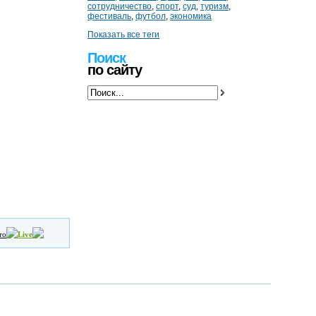
сотрудничество
,
спорт
,
суд
,
туризм
,
фестиваль
,
футбол
,
экономика
Показать все теги
Поиск
по сайту
то
Live