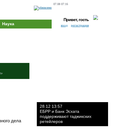
07.08 07:16
Привет, гость
Наука
вход
регистрация
и»
28.12 13:57
ЕБРР и Банк Эсхата
поддерживают таджикских
вного дела
ретейлеров