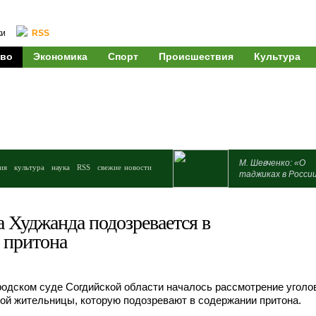
ки
RSS
во
Экономика
Спорт
Происшествия
Культура
М. Шевченко: «О
ия
культура
наука
RSS
свежие новости
таджиках в Росси
 Худжанда подозревается в
 притона
одском суде Согдийской области началось рассмотрение уголо
ой жительницы, которую подозревают в содержании притона.