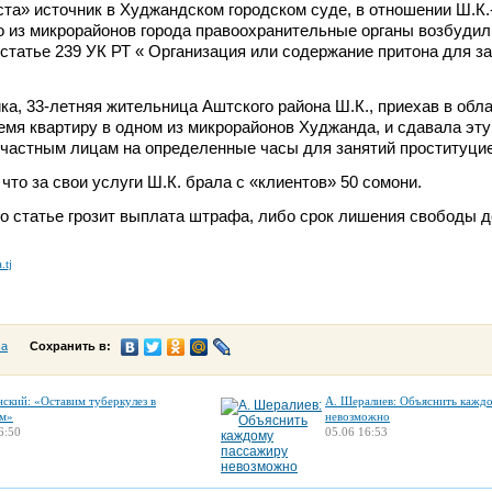
та» источник в Худжандском городском суде, в отношении Ш.К.
 из микрорайонов города правоохранительные органы возбудил
 статье 239 УК РТ « Организация или содержание притона для з
ка, 33-летняя жительница Аштского района Ш.К., приехав в обл
ремя квартиру в одном из микрорайонов Худжанда, и сдавала эту
частным лицам на определенные часы для занятий проституцие
что за свои услуги Ш.К. брала с «клиентов» 50 сомони.
 статье грозит выплата штрафа, либо срок лишения свободы до
.tj
са
Сохранить в:
нский: «Оставим туберкулез в
А. Шералиев: Объяснить кажд
м»
невозможно
6:50
05.06 16:53