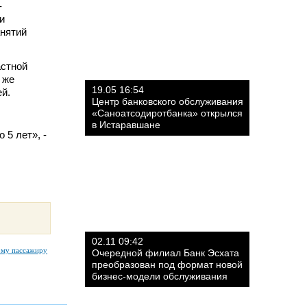
-
и
анятий
астной
 же
19.05 16:54
й.
Центр банковского обслуживания
«Саноатсодиротбанка» открылся
в Истаравшане
 5 лет», -
02.11 09:42
ому пассажиру
Очередной филиал Банк Эсхата
преобразован под формат новой
бизнес-модели обслуживания