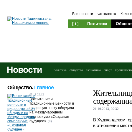
Все новости
Фотолента
Колон
[ i ]
Политика
Общест
Новости
политика
общество
экономика
спорт
происшеств
Общество.
Главное
Жительница
05.11 22:12
содержании
Воспитание и
традиционные ценности в
цифровую эпоху обсудили
21.10.2013, 09:32
на Международном
симпозиуме «Создавая
В Худжандском гор
будущее»
(0)
в отношении местн