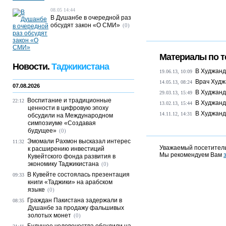
08.05 14:44
В Душанбе в очередной раз
обсудят закон «О СМИ»
(0)
Материалы по т
Новости.
Таджикистана
В Худжанд
19.06.13, 10:09
Врач Худж
14.05.13, 08:24
07.08.2026
В Худжанд
29.03.13, 15:49
Воспитание и традиционные
22:12
В Худжанд
13.02.13, 15:44
ценности в цифровую эпоху
В Худжанд
14.11.12, 14:31
обсудили на Международном
симпозиуме «Создавая
будущее»
(0)
Эмомали Рахмон высказал интерес
11:32
Уважаемый посетитель
к расширению инвестиций
Мы рекомендуем Вам
Кувейтского фонда развития в
экономику Таджикистана
(0)
В Кувейте состоялась презентация
09:33
книги «Таджики» на арабском
языке
(0)
Граждан Пакистана задержали в
08:35
Душанбе за продажу фальшивых
золотых монет
(0)