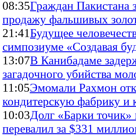
08:35
Граждан Пакистана 
продажу фальшивых золо
21:41
Будущее человечест
симпозиуме «Создавая бу
13:07
В Канибадаме задер
загадочного убийства мо
11:05
Эмомали Рахмон отк
кондитерскую фабрику и 
10:03
Долг «Барки точик»
перевалил за $331 миллио