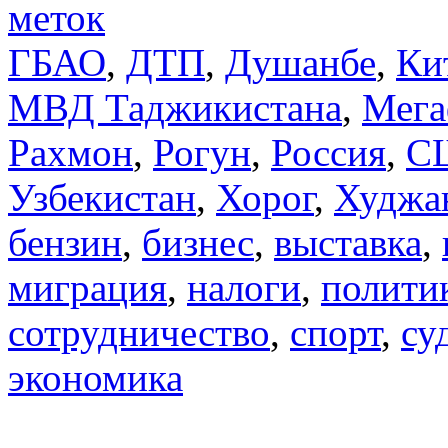
меток
ГБАО
,
ДТП
,
Душанбе
,
Ки
МВД Таджикистана
,
Мега
Рахмон
,
Рогун
,
Россия
,
С
Узбекистан
,
Хорог
,
Худжа
бензин
,
бизнес
,
выставка
,
миграция
,
налоги
,
полити
сотрудничество
,
спорт
,
су
экономика