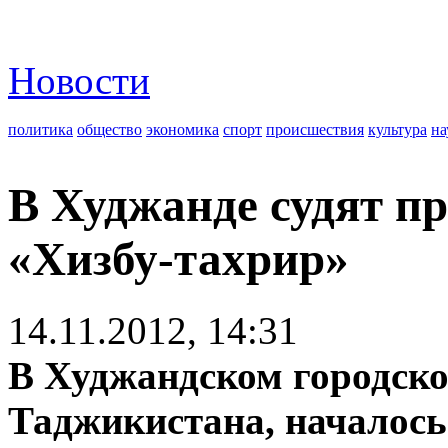
Новости
политика
общество
экономика
спорт
происшествия
культура
на
В Худжанде судят п
«Хизбу-тахрир»
14.11.2012, 14:31
В Худжандском городском
Таджикистана, началось