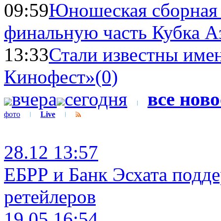
09:59
Юношеская сборная
финальную часть Кубка А
13:33
Стали известны имен
Кинофест»
(0)
вчера
сегодня
все нов
фото
Live
28.12 13:57
ЕБРР и Банк Эсхата подд
ретейлеров
19.05 16:54